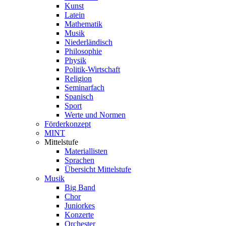
Kunst
Latein
Mathematik
Musik
Niederländisch
Philosophie
Physik
Politik-Wirtschaft
Religion
Seminarfach
Spanisch
Sport
Werte und Normen
Förderkonzept
MINT
Mittelstufe
Materiallisten
Sprachen
Übersicht Mittelstufe
Musik
Big Band
Chor
Juniorkes
Konzerte
Orchester