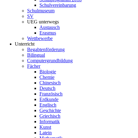
Schulvereinbarung
Schulmuseum
SV
UEG unterwegs
Austausch
Erasmus
Wettbewerbe
Unterricht
Begabtenförderung
Bilingual
Computergrundbildung
Fächer
Biologie
Chemie
Chinesisch
Deutsch
Französisch
Erdkunde
Englisch
Geschichte
Griechisch
Informatik
Kunst
Latein