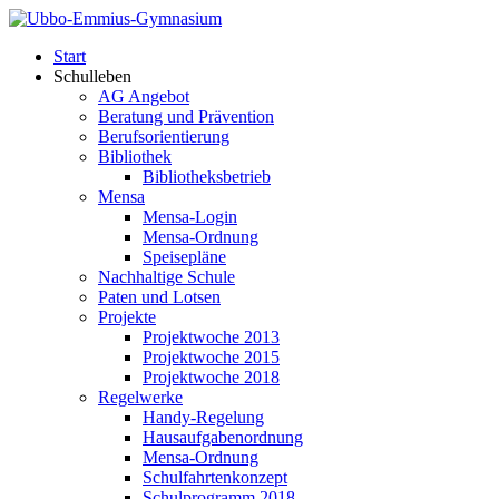
Start
Schulleben
AG Angebot
Beratung und Prävention
Berufsorientierung
Bibliothek
Bibliotheksbetrieb
Mensa
Mensa-Login
Mensa-Ordnung
Speisepläne
Nachhaltige Schule
Paten und Lotsen
Projekte
Projektwoche 2013
Projektwoche 2015
Projektwoche 2018
Regelwerke
Handy-Regelung
Hausaufgabenordnung
Mensa-Ordnung
Schulfahrtenkonzept
Schulprogramm 2018