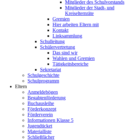
Mitglieder des Schulvorstands
Mitglieder der Stadt- und
Kreiselternräte
Gremien
Hier arbeiten Eltern mit
Kontakt
Linksammlung
Schulleitung
Schülervertretung
Das sind wir
Wahlen und Gremien
Tätigkeitsbereiche
Sekretariat
Schulgeschichte
Schulprogramm
Eltern
Anmeldebögen
Begabtenförderung
Buchausleihe
Förderkonzept
Förderverein
Informationen Klasse 5
Jugendticket
Materialliste
Schließfächer