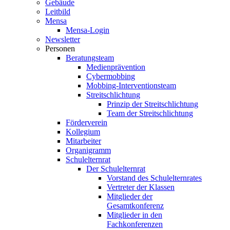
Gebäude
Leitbild
Mensa
Mensa-Login
Newsletter
Personen
Beratungsteam
Medienprävention
Cybermobbing
Mobbing-Interventionsteam
Streitschlichtung
Prinzip der Streitschlichtung
Team der Streitschlichtung
Förderverein
Kollegium
Mitarbeiter
Organigramm
Schulelternrat
Der Schulelternrat
Vorstand des Schulelternrates
Vertreter der Klassen
Mitglieder der
Gesamtkonferenz
Mitglieder in den
Fachkonferenzen