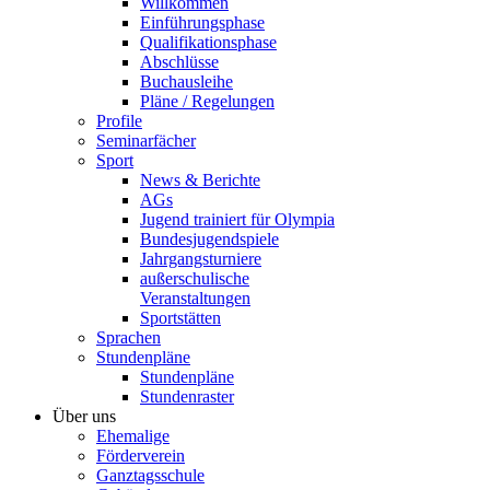
Willkommen
Einführungsphase
Qualifikationsphase
Abschlüsse
Buchausleihe
Pläne / Regelungen
Profile
Seminarfächer
Sport
News & Berichte
AGs
Jugend trainiert für Olympia
Bundesjugendspiele
Jahrgangsturniere
außerschulische
Veranstaltungen
Sportstätten
Sprachen
Stundenpläne
Stundenpläne
Stundenraster
Über uns
Ehemalige
Förderverein
Ganztagsschule