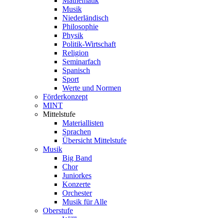
Mathematik
Musik
Niederländisch
Philosophie
Physik
Politik-Wirtschaft
Religion
Seminarfach
Spanisch
Sport
Werte und Normen
Förderkonzept
MINT
Mittelstufe
Materiallisten
Sprachen
Übersicht Mittelstufe
Musik
Big Band
Chor
Juniorkes
Konzerte
Orchester
Musik für Alle
Oberstufe