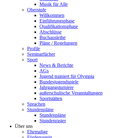
Musik für Alle
Oberstufe
Willkommen
Einführungsphase
Qualifikationsphase
Abschlüsse
Buchausleihe
Pläne / Regelungen
Profile
Seminarfächer
Sport
News & Berichte
AGs
Jugend trainiert für Olympia
Bundesjugendspiele
Jahrgangsturniere
außerschulische Veranstaltungen
Sportstätten
Sprachen
Stundenpläne
Stundenpläne
Stundenraster
Über uns
Ehemalige
Förderverein