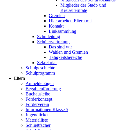
Mitglieder der Stadt- und
Kreiselternräte
Gremien
Hier arbeiten Eltern mit
Kontakt
Linksammlung
Schulleitung
Schülervertretung
Das sind wir
Wahlen und Gremien
Tätigkeitsbereiche
Sekretariat
Schulgeschichte
Schulprogramm
Eltern
Anmeldebögen
Begabtenförderung
Buchausleihe
Förderkonzept
Förderverein
Informationen Klasse 5
Jugendticket
Materialliste
Schließfächer