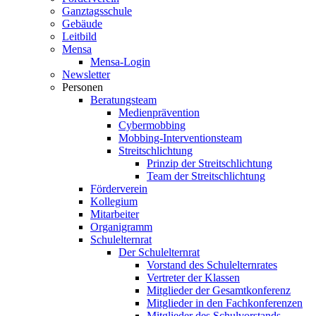
Ganztagsschule
Gebäude
Leitbild
Mensa
Mensa-Login
Newsletter
Personen
Beratungsteam
Medienprävention
Cybermobbing
Mobbing-Interventionsteam
Streitschlichtung
Prinzip der Streitschlichtung
Team der Streitschlichtung
Förderverein
Kollegium
Mitarbeiter
Organigramm
Schulelternrat
Der Schulelternrat
Vorstand des Schulelternrates
Vertreter der Klassen
Mitglieder der Gesamtkonferenz
Mitglieder in den Fachkonferenzen
Mitglieder des Schulvorstands