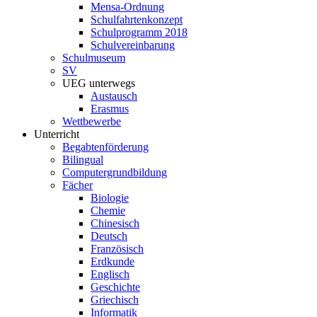
Mensa-Ordnung
Schulfahrtenkonzept
Schulprogramm 2018
Schulvereinbarung
Schulmuseum
SV
UEG unterwegs
Austausch
Erasmus
Wettbewerbe
Unterricht
Begabtenförderung
Bilingual
Computergrundbildung
Fächer
Biologie
Chemie
Chinesisch
Deutsch
Französisch
Erdkunde
Englisch
Geschichte
Griechisch
Informatik