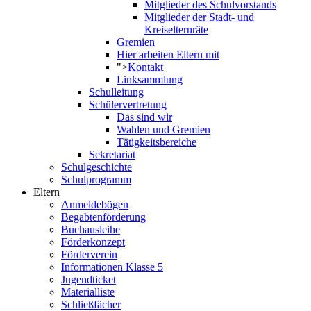
Mitglieder des Schulvorstands
Mitglieder der Stadt- und
Kreiselternräte
Gremien
Hier arbeiten Eltern mit
">
Kontakt
Linksammlung
Schulleitung
Schülervertretung
Das sind wir
Wahlen und Gremien
Tätigkeitsbereiche
Sekretariat
Schulgeschichte
Schulprogramm
Eltern
Anmeldebögen
Begabtenförderung
Buchausleihe
Förderkonzept
Förderverein
Informationen Klasse 5
Jugendticket
Materialliste
Schließfächer