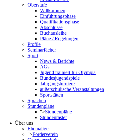
Oberstufe
Willkommen
Einführungsphase
Qualifikationsphase
Abschlüsse
Buchausleihe
Pläne / Regelungen
Profile
Seminarfächer
Sport
News & Berichte
AGs
Jugend trainiert für Olympia
Bundesjugendspiele
Jahrgangsturniere
außerschulische Veranstaltungen
Sportstätten
Sprachen
Stundenpläne
">
Stundenpläne
Stundenraster
Über uns
Ehemalige
">
Förderverein
Ganztagsschule