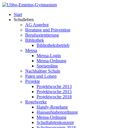
Start
Schulleben
AG Angebot
Beratung und Prävention
Berufsorientierung
Bibliothek
Bibliotheksbetrieb
Mensa
Mensa-Login
Mensa-Ordnung
Speisepläne
Nachhaltige Schule
Paten und Lotsen
Projekte
Projektwoche 2013
Projektwoche 2015
Projektwoche 2018
Regelwerke
Handy-Regelung
Hausaufgabenordnung
Mensa-Ordnung
Schulfahrtenkonzept
Schulprogramm 2018