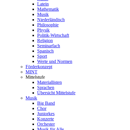
Latein
Mathematik
Musik
Niederländisch
Philosophie
Physik
Politik-Wirtschaft
Religion
Seminarfach
Spanisch
Sport
Werte und Normen
Förderkonzept
MINT
Mittelstufe
Materiallisten
Sprachen
Übersicht Mittelstufe
Musik
Big Band
Chor
Juniorkes
Konzerte
Orchester
Musik für Alle