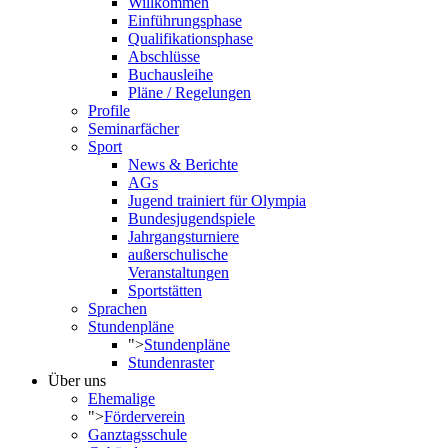
Willkommen
Einführungsphase
Qualifikationsphase
Abschlüsse
Buchausleihe
Pläne / Regelungen
Profile
Seminarfächer
Sport
News & Berichte
AGs
Jugend trainiert für Olympia
Bundesjugendspiele
Jahrgangsturniere
außerschulische
Veranstaltungen
Sportstätten
Sprachen
Stundenpläne
">
Stundenpläne
Stundenraster
Über uns
Ehemalige
">
Förderverein
Ganztagsschule