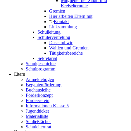
Mitglieder der Stadt- und
Kreiselternräte
Gremien
Hier arbeiten Eltern mit
">
Kontakt
Linksammlung
Schulleitung
Schülervertretung
Das sind wir
Wahlen und Gremien
Tätigkeitsbereiche
Sekretariat
Schulgeschichte
Schulprogramm
Eltern
Anmeldebögen
Begabtenförderung
Buchausleihe
Förderkonzept
Förderverein
Informationen Klasse 5
Jugendticket
Materialliste
Schließfächer
Schulelternrat