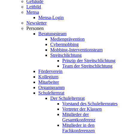
Gebäude
Leitbild
Mensa
Mensa-Login
Newsletter
Personen
Beratungsteam
Medienprävention
Cybermobbing
Mobbing-Interventionsteam
Streitschlichtung
Prinzip der Streitschlichtung
Team der Streitschlichtung
Förderverein
Kollegium
Mitarbeiter
Organigramm
Schulelternrat
Der Schulelternrat
Vorstand des Schulelternrates
Vertreter der Klassen
Mitglieder der
Gesamtkonferenz
Mitglieder in den
Fachkonferenzen