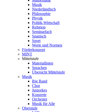
Mathematik
Musik
Niederländisch
Philosophie
Physik
Politik-Wirtschaft
Religion
Seminarfach
Spanisch
Sport
Werte und Normen
Förderkonzept
MINT
Mittelstufe
Materiallisten
Sprachen
Übersicht Mittelstufe
Musik
Big Band
Chor
Juniorkes
Konzerte
Orchester
Musik für Alle
Oberstufe