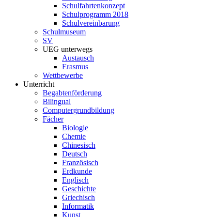
Schulfahrtenkonzept
Schulprogramm 2018
Schulvereinbarung
Schulmuseum
SV
UEG unterwegs
Austausch
Erasmus
Wettbewerbe
Unterricht
Begabtenförderung
Bilingual
Computergrundbildung
Fächer
Biologie
Chemie
Chinesisch
Deutsch
Französisch
Erdkunde
Englisch
Geschichte
Griechisch
Informatik
Kunst