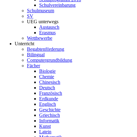
Schulvereinbarung
Schulmuseum
SV
UEG unterwegs
Austausch
Erasmus
Wettbewerbe
Unterricht
Begabtenförderung
Bilingual
Computergrundbildung
Fächer
Biologie
Chemie
Chinesisch
Deutsch
Französisch
Erdkunde
Englisch
Geschichte
Griechisch
Informatik
Kunst
Latein