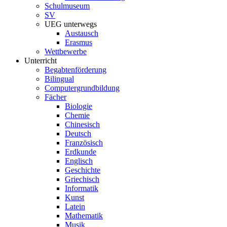
Schulmuseum
SV
UEG unterwegs
Austausch
Erasmus
Wettbewerbe
Unterricht
Begabtenförderung
Bilingual
Computergrundbildung
Fächer
Biologie
Chemie
Chinesisch
Deutsch
Französisch
Erdkunde
Englisch
Geschichte
Griechisch
Informatik
Kunst
Latein
Mathematik
Musik