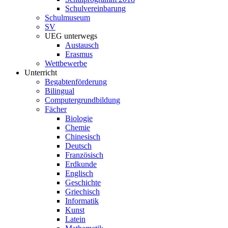
Schulvereinbarung
Schulmuseum
SV
UEG unterwegs
Austausch
Erasmus
Wettbewerbe
Unterricht
Begabtenförderung
Bilingual
Computergrundbildung
Fächer
Biologie
Chemie
Chinesisch
Deutsch
Französisch
Erdkunde
Englisch
Geschichte
Griechisch
Informatik
Kunst
Latein