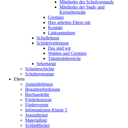
Mitglieder des Schulvorstands
Mitglieder der Stadt- und
Kreiselternräte
Gremien
Hier arbeiten Eltern mit
Kontakt
Linksammlung
Schulleitung
Schülervertretung
Das sind wir
Wahlen und Gremien
Tätigkeitsbereiche
Sekretariat
Schulgeschichte
Schulprogramm
Eltern
Anmeldebögen
Begabtenförderung
Buchausleihe
Förderkonzept
Förderverein
Informationen Klasse 5
Jugendticket
Materialliste
Schließfächer