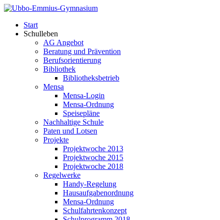
Start
Schulleben
AG Angebot
Beratung und Prävention
Berufsorientierung
Bibliothek
Bibliotheksbetrieb
Mensa
Mensa-Login
Mensa-Ordnung
Speisepläne
Nachhaltige Schule
Paten und Lotsen
Projekte
Projektwoche 2013
Projektwoche 2015
Projektwoche 2018
Regelwerke
Handy-Regelung
Hausaufgabenordnung
Mensa-Ordnung
Schulfahrtenkonzept
Schulprogramm 2018