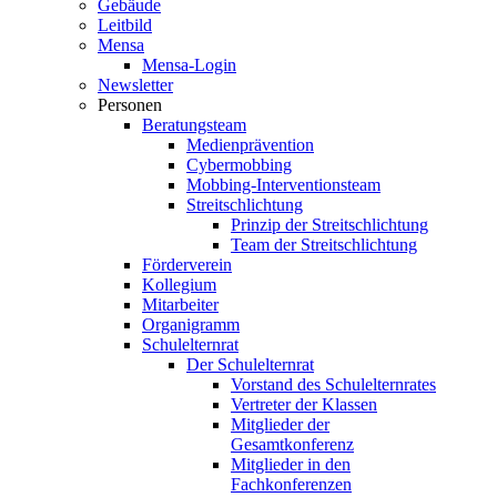
Gebäude
Leitbild
Mensa
Mensa-Login
Newsletter
Personen
Beratungsteam
Medienprävention
Cybermobbing
Mobbing-Interventionsteam
Streitschlichtung
Prinzip der Streitschlichtung
Team der Streitschlichtung
Förderverein
Kollegium
Mitarbeiter
Organigramm
Schulelternrat
Der Schulelternrat
Vorstand des Schulelternrates
Vertreter der Klassen
Mitglieder der
Gesamtkonferenz
Mitglieder in den
Fachkonferenzen