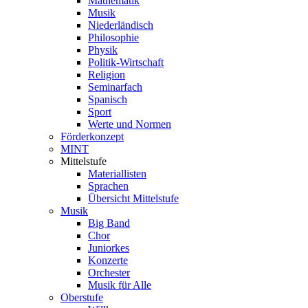
Mathematik
Musik
Niederländisch
Philosophie
Physik
Politik-Wirtschaft
Religion
Seminarfach
Spanisch
Sport
Werte und Normen
Förderkonzept
MINT
Mittelstufe
Materiallisten
Sprachen
Übersicht Mittelstufe
Musik
Big Band
Chor
Juniorkes
Konzerte
Orchester
Musik für Alle
Oberstufe