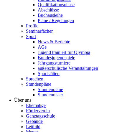
Qualifikationsphase
Abschlüsse
Buchausleihe
Pläne / Regelungen
Profile
Seminarfächer
Sport
News & Berichte
AGs
Jugend trainiert für Olympia
Bundesjugendspiele
Jahrgangsturniere
außerschulische Veranstaltungen
Sportstätten
Sprachen
Stundenpläne
Stundenpläne
Stundenraster
Über uns
Ehemalige
Förderverein
Ganztagsschule
Gebäude
Leitbild
Mensa