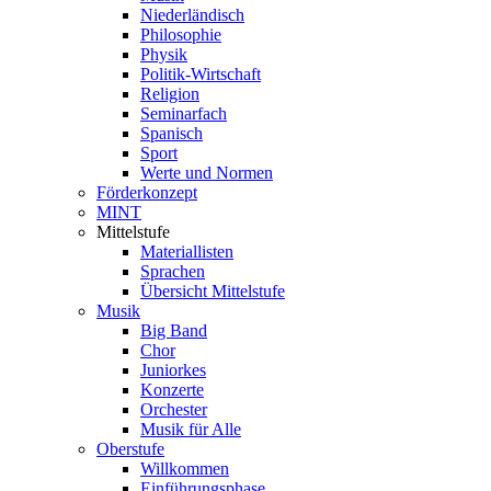
Niederländisch
Philosophie
Physik
Politik-Wirtschaft
Religion
Seminarfach
Spanisch
Sport
Werte und Normen
Förderkonzept
MINT
Mittelstufe
Materiallisten
Sprachen
Übersicht Mittelstufe
Musik
Big Band
Chor
Juniorkes
Konzerte
Orchester
Musik für Alle
Oberstufe
Willkommen
Einführungsphase