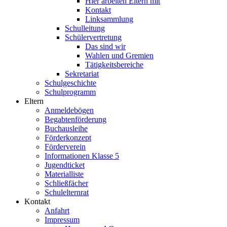
Hier arbeiten Eltern mit
Kontakt
Linksammlung
Schulleitung
Schülervertretung
Das sind wir
Wahlen und Gremien
Tätigkeitsbereiche
Sekretariat
Schulgeschichte
Schulprogramm
Eltern
Anmeldebögen
Begabtenförderung
Buchausleihe
Förderkonzept
Förderverein
Informationen Klasse 5
Jugendticket
Materialliste
Schließfächer
Schulelternrat
Kontakt
Anfahrt
Impressum