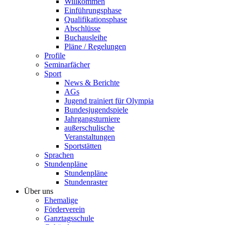
Willkommen
Einführungsphase
Qualifikationsphase
Abschlüsse
Buchausleihe
Pläne / Regelungen
Profile
Seminarfächer
Sport
News & Berichte
AGs
Jugend trainiert für Olympia
Bundesjugendspiele
Jahrgangsturniere
außerschulische
Veranstaltungen
Sportstätten
Sprachen
Stundenpläne
Stundenpläne
Stundenraster
Über uns
Ehemalige
Förderverein
Ganztagsschule