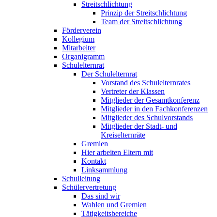
Streitschlichtung
Prinzip der Streitschlichtung
Team der Streitschlichtung
Förderverein
Kollegium
Mitarbeiter
Organigramm
Schulelternrat
Der Schulelternrat
Vorstand des Schulelternrates
Vertreter der Klassen
Mitglieder der Gesamtkonferenz
Mitglieder in den Fachkonferenzen
Mitglieder des Schulvorstands
Mitglieder der Stadt- und
Kreiselternräte
Gremien
Hier arbeiten Eltern mit
Kontakt
Linksammlung
Schulleitung
Schülervertretung
Das sind wir
Wahlen und Gremien
Tätigkeitsbereiche