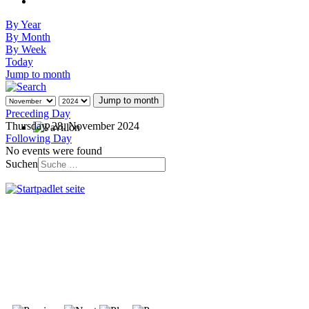
By Year
By Month
By Week
Today
Jump to month
Jump to month
Preceding Day
Thursday, 28. November 2024
Following Day
No events were found
Suchen