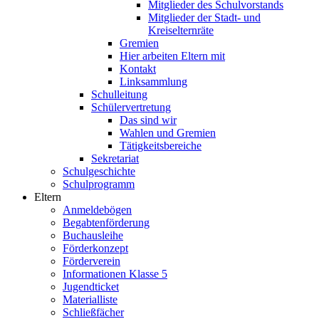
Mitglieder des Schulvorstands
Mitglieder der Stadt- und
Kreiselternräte
Gremien
Hier arbeiten Eltern mit
Kontakt
Linksammlung
Schulleitung
Schülervertretung
Das sind wir
Wahlen und Gremien
Tätigkeitsbereiche
Sekretariat
Schulgeschichte
Schulprogramm
Eltern
Anmeldebögen
Begabtenförderung
Buchausleihe
Förderkonzept
Förderverein
Informationen Klasse 5
Jugendticket
Materialliste
Schließfächer