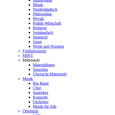
Mathematik
Musik
Niederländisch
Philosophie
Physik
Politik-Wirtschaft
Religion
Seminarfach
Spanisch
Sport
Werte und Normen
Förderkonzept
MINT
Mittelstufe
Materiallisten
Sprachen
Übersicht Mittelstufe
Musik
Big Band
Chor
Juniorkes
Konzerte
Orchester
Musik für Alle
Oberstufe