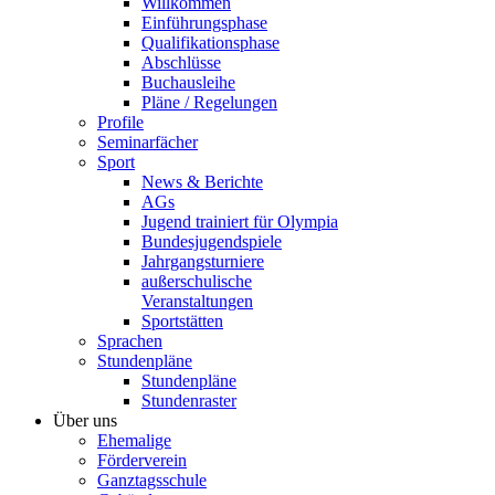
Willkommen
Einführungsphase
Qualifikationsphase
Abschlüsse
Buchausleihe
Pläne / Regelungen
Profile
Seminarfächer
Sport
News & Berichte
AGs
Jugend trainiert für Olympia
Bundesjugendspiele
Jahrgangsturniere
außerschulische
Veranstaltungen
Sportstätten
Sprachen
Stundenpläne
Stundenpläne
Stundenraster
Über uns
Ehemalige
Förderverein
Ganztagsschule