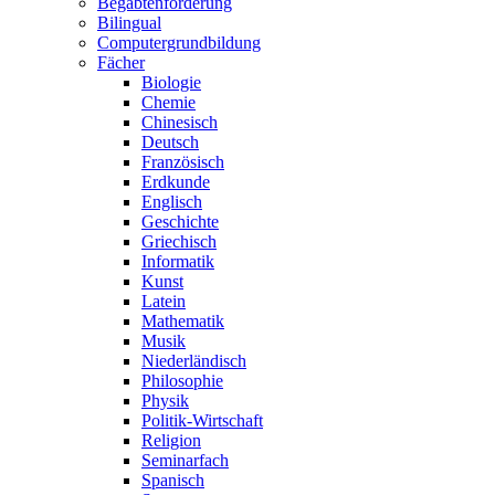
Begabtenförderung
Bilingual
Computergrundbildung
Fächer
Biologie
Chemie
Chinesisch
Deutsch
Französisch
Erdkunde
Englisch
Geschichte
Griechisch
Informatik
Kunst
Latein
Mathematik
Musik
Niederländisch
Philosophie
Physik
Politik-Wirtschaft
Religion
Seminarfach
Spanisch