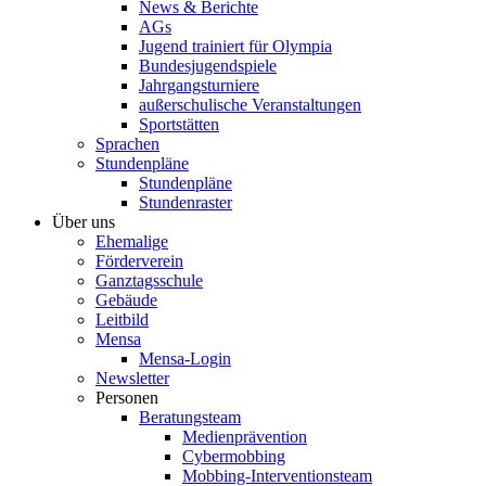
News & Berichte
AGs
Jugend trainiert für Olympia
Bundesjugendspiele
Jahrgangsturniere
außerschulische Veranstaltungen
Sportstätten
Sprachen
Stundenpläne
Stundenpläne
Stundenraster
Über uns
Ehemalige
Förderverein
Ganztagsschule
Gebäude
Leitbild
Mensa
Mensa-Login
Newsletter
Personen
Beratungsteam
Medienprävention
Cybermobbing
Mobbing-Interventionsteam