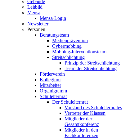
Gebäude
Leitbild
Mensa
Mensa-Login
Newsletter
Personen
Beratungsteam
Medienprävention
Cybermobbing
Mobbing-Interventionsteam
Streitschlichtung
Prinzip der Streitschlichtung
Team der Streitschlichtung
Förderverein
Kollegium
Mitarbeiter
Organigramm
Schulelternrat
Der Schulelternrat
Vorstand des Schulelternrates
Vertreter der Klassen
Mitglieder der
Gesamtkonferenz
Mitglieder in den
Fachkonferenzen