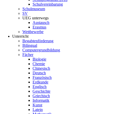
Schulvereinbarung
Schulmuseum
SV
UEG unterwegs
Austausch
Erasmus
Wettbewerbe
Unterricht
Begabtenförderung
Bilingual
Computergrundbildung
Fächer
Biologie
Chemie
Chinesisch
Deutsch
Französisch
Erdkunde
Englisch
Geschichte
Griechisch
Informatik
Kunst
Latein