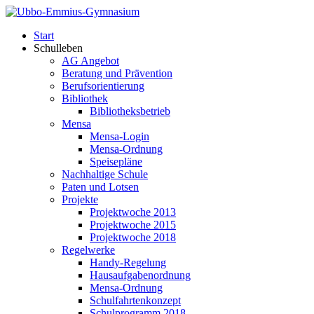
Start
Schulleben
AG Angebot
Beratung und Prävention
Berufsorientierung
Bibliothek
Bibliotheksbetrieb
Mensa
Mensa-Login
Mensa-Ordnung
Speisepläne
Nachhaltige Schule
Paten und Lotsen
Projekte
Projektwoche 2013
Projektwoche 2015
Projektwoche 2018
Regelwerke
Handy-Regelung
Hausaufgabenordnung
Mensa-Ordnung
Schulfahrtenkonzept
Schulprogramm 2018