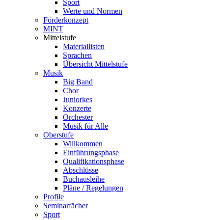
Sport
Werte und Normen
Förderkonzept
MINT
Mittelstufe
Materiallisten
Sprachen
Übersicht Mittelstufe
Musik
Big Band
Chor
Juniorkes
Konzerte
Orchester
Musik für Alle
Oberstufe
Willkommen
Einführungsphase
Qualifikationsphase
Abschlüsse
Buchausleihe
Pläne / Regelungen
Profile
Seminarfächer
Sport