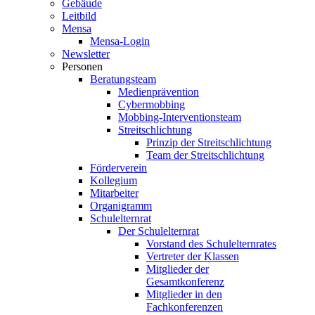
Gebäude
Leitbild
Mensa
Mensa-Login
Newsletter
Personen
Beratungsteam
Medienprävention
Cybermobbing
Mobbing-Interventionsteam
Streitschlichtung
Prinzip der Streitschlichtung
Team der Streitschlichtung
Förderverein
Kollegium
Mitarbeiter
Organigramm
Schulelternrat
Der Schulelternrat
Vorstand des Schulelternrates
Vertreter der Klassen
Mitglieder der
Gesamtkonferenz
Mitglieder in den
Fachkonferenzen