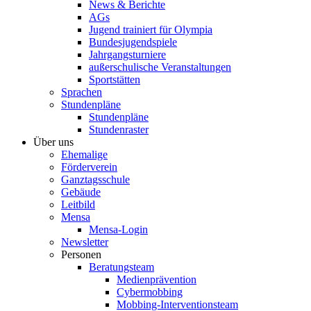
News & Berichte
AGs
Jugend trainiert für Olympia
Bundesjugendspiele
Jahrgangsturniere
außerschulische Veranstaltungen
Sportstätten
Sprachen
Stundenpläne
Stundenpläne
Stundenraster
Über uns
Ehemalige
Förderverein
Ganztagsschule
Gebäude
Leitbild
Mensa
Mensa-Login
Newsletter
Personen
Beratungsteam
Medienprävention
Cybermobbing
Mobbing-Interventionsteam