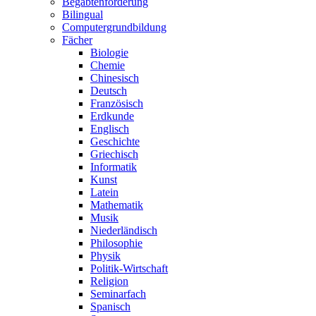
Begabtenförderung
Bilingual
Computergrundbildung
Fächer
Biologie
Chemie
Chinesisch
Deutsch
Französisch
Erdkunde
Englisch
Geschichte
Griechisch
Informatik
Kunst
Latein
Mathematik
Musik
Niederländisch
Philosophie
Physik
Politik-Wirtschaft
Religion
Seminarfach
Spanisch