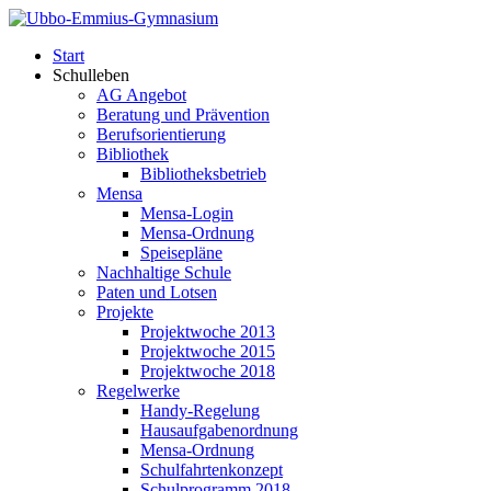
Start
Schulleben
AG Angebot
Beratung und Prävention
Berufsorientierung
Bibliothek
Bibliotheksbetrieb
Mensa
Mensa-Login
Mensa-Ordnung
Speisepläne
Nachhaltige Schule
Paten und Lotsen
Projekte
Projektwoche 2013
Projektwoche 2015
Projektwoche 2018
Regelwerke
Handy-Regelung
Hausaufgabenordnung
Mensa-Ordnung
Schulfahrtenkonzept
Schulprogramm 2018