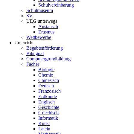
Schulvereinbarung
Schulmuseum
SV
UEG unterwegs
Austausch
Erasmus
Wettbewerbe
Unterricht
Begabtenförderung
Bilingual
Computergrundbildung
Fächer
Biologie
Chemie
Chinesisch
Deutsch
Französisch
Erdkunde
Englisch
Geschichte
Griechisch
Informatik
Kunst
Latein