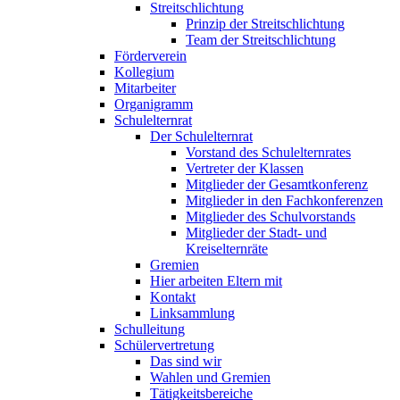
Streitschlichtung
Prinzip der Streitschlichtung
Team der Streitschlichtung
Förderverein
Kollegium
Mitarbeiter
Organigramm
Schulelternrat
Der Schulelternrat
Vorstand des Schulelternrates
Vertreter der Klassen
Mitglieder der Gesamtkonferenz
Mitglieder in den Fachkonferenzen
Mitglieder des Schulvorstands
Mitglieder der Stadt- und
Kreiselternräte
Gremien
Hier arbeiten Eltern mit
Kontakt
Linksammlung
Schulleitung
Schülervertretung
Das sind wir
Wahlen und Gremien
Tätigkeitsbereiche