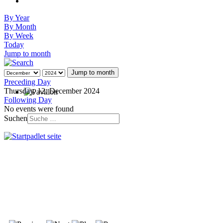
By Year
By Month
By Week
Today
Jump to month
Jump to month
Preceding Day
Thursday, 12. December 2024
Following Day
No events were found
Suchen