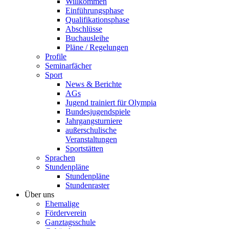
Willkommen
Einführungsphase
Qualifikationsphase
Abschlüsse
Buchausleihe
Pläne / Regelungen
Profile
Seminarfächer
Sport
News & Berichte
AGs
Jugend trainiert für Olympia
Bundesjugendspiele
Jahrgangsturniere
außerschulische
Veranstaltungen
Sportstätten
Sprachen
Stundenpläne
Stundenpläne
Stundenraster
Über uns
Ehemalige
Förderverein
Ganztagsschule