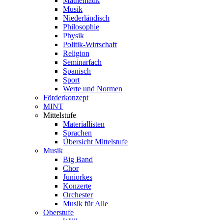
Mathematik
Musik
Niederländisch
Philosophie
Physik
Politik-Wirtschaft
Religion
Seminarfach
Spanisch
Sport
Werte und Normen
Förderkonzept
MINT
Mittelstufe
Materiallisten
Sprachen
Übersicht Mittelstufe
Musik
Big Band
Chor
Juniorkes
Konzerte
Orchester
Musik für Alle
Oberstufe