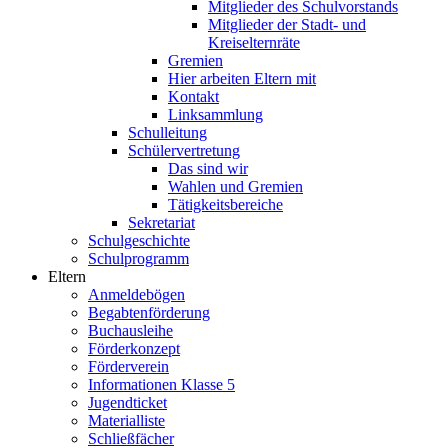
Mitglieder des Schulvorstands
Mitglieder der Stadt- und
Kreiselternräte
Gremien
Hier arbeiten Eltern mit
Kontakt
Linksammlung
Schulleitung
Schülervertretung
Das sind wir
Wahlen und Gremien
Tätigkeitsbereiche
Sekretariat
Schulgeschichte
Schulprogramm
Eltern
Anmeldebögen
Begabtenförderung
Buchausleihe
Förderkonzept
Förderverein
Informationen Klasse 5
Jugendticket
Materialliste
Schließfächer