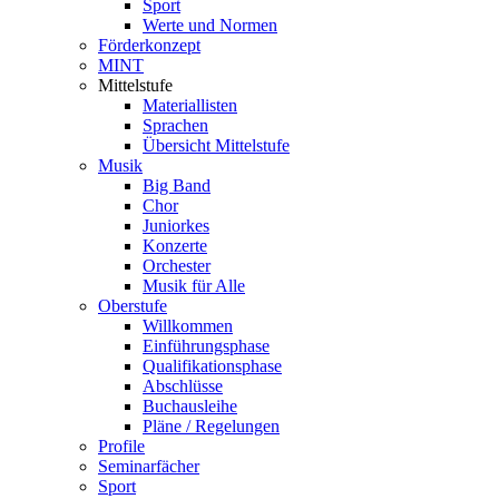
Sport
Werte und Normen
Förderkonzept
MINT
Mittelstufe
Materiallisten
Sprachen
Übersicht Mittelstufe
Musik
Big Band
Chor
Juniorkes
Konzerte
Orchester
Musik für Alle
Oberstufe
Willkommen
Einführungsphase
Qualifikationsphase
Abschlüsse
Buchausleihe
Pläne / Regelungen
Profile
Seminarfächer
Sport