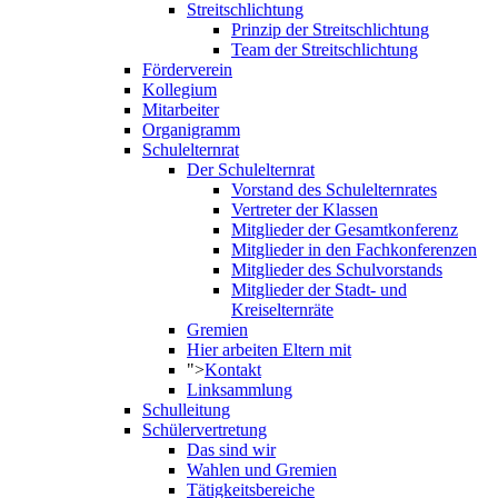
Streitschlichtung
Prinzip der Streitschlichtung
Team der Streitschlichtung
Förderverein
Kollegium
Mitarbeiter
Organigramm
Schulelternrat
Der Schulelternrat
Vorstand des Schulelternrates
Vertreter der Klassen
Mitglieder der Gesamtkonferenz
Mitglieder in den Fachkonferenzen
Mitglieder des Schulvorstands
Mitglieder der Stadt- und
Kreiselternräte
Gremien
Hier arbeiten Eltern mit
">
Kontakt
Linksammlung
Schulleitung
Schülervertretung
Das sind wir
Wahlen und Gremien
Tätigkeitsbereiche