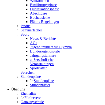
Willkommen
Einführungsphase
Qualifikationsphase
Abschlüsse
Buchausleihe
Pläne / Regelungen
Profile
Seminarfächer
Sport
News & Berichte
AGs
Jugend trainiert für Olympia
Bundesjugendspiele
Jahrgangsturniere
außerschulische
Veranstaltungen
Sportstätten
Sprachen
Stundenpläne
">
Stundenpläne
Stundenraster
Über uns
Ehemalige
">
Förderverein
Ganztagsschule