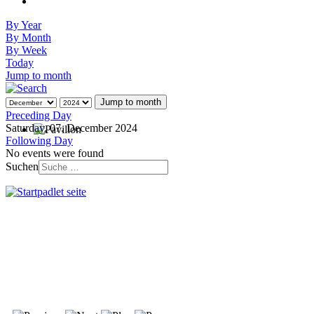
By Year
By Month
By Week
Today
Jump to month
Jump to month
Preceding Day
Saturday, 07. December 2024
Following Day
No events were found
Suchen