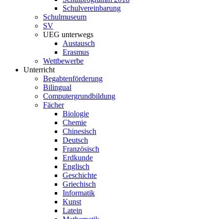
Schulvereinbarung
Schulmuseum
SV
UEG unterwegs
Austausch
Erasmus
Wettbewerbe
Unterricht
Begabtenförderung
Bilingual
Computergrundbildung
Fächer
Biologie
Chemie
Chinesisch
Deutsch
Französisch
Erdkunde
Englisch
Geschichte
Griechisch
Informatik
Kunst
Latein