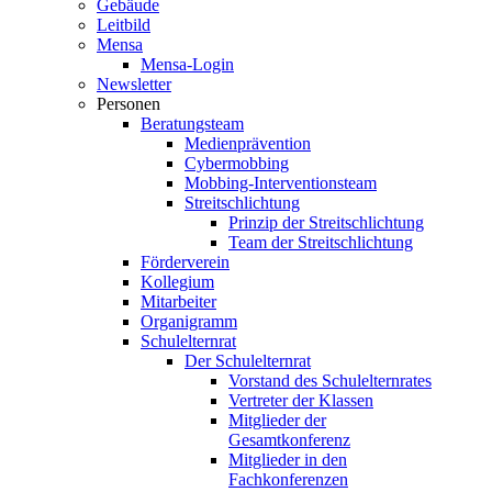
Gebäude
Leitbild
Mensa
Mensa-Login
Newsletter
Personen
Beratungsteam
Medienprävention
Cybermobbing
Mobbing-Interventionsteam
Streitschlichtung
Prinzip der Streitschlichtung
Team der Streitschlichtung
Förderverein
Kollegium
Mitarbeiter
Organigramm
Schulelternrat
Der Schulelternrat
Vorstand des Schulelternrates
Vertreter der Klassen
Mitglieder der
Gesamtkonferenz
Mitglieder in den
Fachkonferenzen