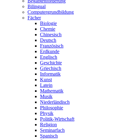
Begabtenförderung
Bilingual
Computergrundbildung
Fächer
Biologie
Chemie
Chinesisch
Deutsch
Französisch
Erdkunde
Englisch
Geschichte
Griechisch
Informatik
Kunst
Latein
Mathematik
Musik
Niederländisch
Philosophie
Physik
Politik-Wirtschaft
Religion
Seminarfach
Spanisch