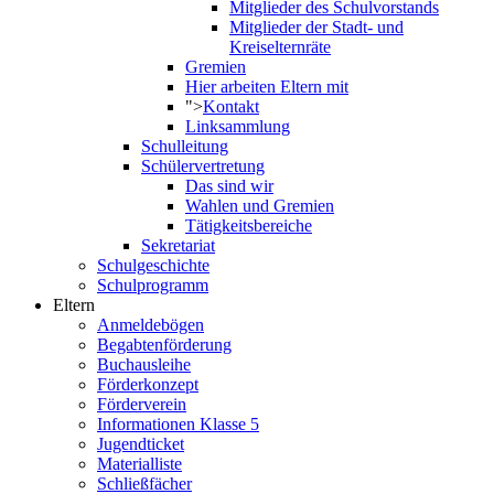
Mitglieder des Schulvorstands
Mitglieder der Stadt- und
Kreiselternräte
Gremien
Hier arbeiten Eltern mit
">
Kontakt
Linksammlung
Schulleitung
Schülervertretung
Das sind wir
Wahlen und Gremien
Tätigkeitsbereiche
Sekretariat
Schulgeschichte
Schulprogramm
Eltern
Anmeldebögen
Begabtenförderung
Buchausleihe
Förderkonzept
Förderverein
Informationen Klasse 5
Jugendticket
Materialliste
Schließfächer