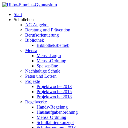
Start
Schulleben
AG Angebot
Beratung und Prävention
Berufsorientierung
Bibliothek
Bibliotheksbetrieb
Mensa
Mensa-Login
Mensa-Ordnung
Speisepläne
Nachhaltige Schule
Paten und Lotsen
Projekte
Projektwoche 2013
Projektwoche 2015
Projektwoche 2018
Regelwerke
Handy-Regelung
Hausaufgabenordnung
Mensa-Ordnung
Schulfahrtenkonzept
Schulprogramm 2018