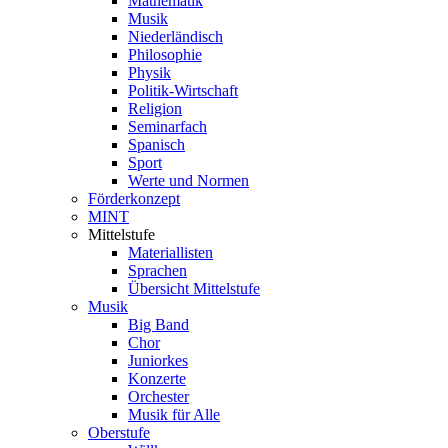
Mathematik
Musik
Niederländisch
Philosophie
Physik
Politik-Wirtschaft
Religion
Seminarfach
Spanisch
Sport
Werte und Normen
Förderkonzept
MINT
Mittelstufe
Materiallisten
Sprachen
Übersicht Mittelstufe
Musik
Big Band
Chor
Juniorkes
Konzerte
Orchester
Musik für Alle
Oberstufe