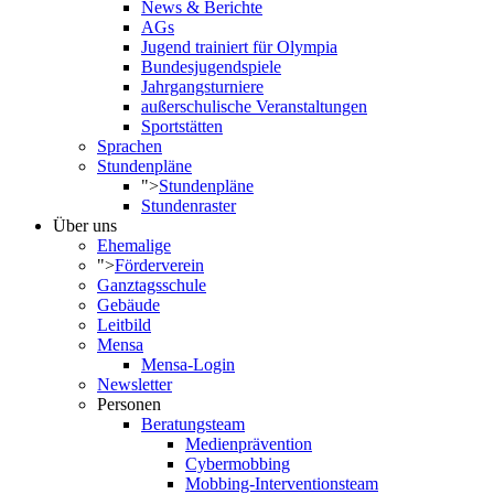
News & Berichte
AGs
Jugend trainiert für Olympia
Bundesjugendspiele
Jahrgangsturniere
außerschulische Veranstaltungen
Sportstätten
Sprachen
Stundenpläne
">
Stundenpläne
Stundenraster
Über uns
Ehemalige
">
Förderverein
Ganztagsschule
Gebäude
Leitbild
Mensa
Mensa-Login
Newsletter
Personen
Beratungsteam
Medienprävention
Cybermobbing
Mobbing-Interventionsteam