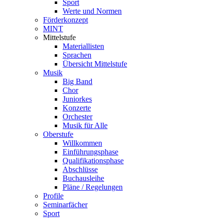
Sport
Werte und Normen
Förderkonzept
MINT
Mittelstufe
Materiallisten
Sprachen
Übersicht Mittelstufe
Musik
Big Band
Chor
Juniorkes
Konzerte
Orchester
Musik für Alle
Oberstufe
Willkommen
Einführungsphase
Qualifikationsphase
Abschlüsse
Buchausleihe
Pläne / Regelungen
Profile
Seminarfächer
Sport