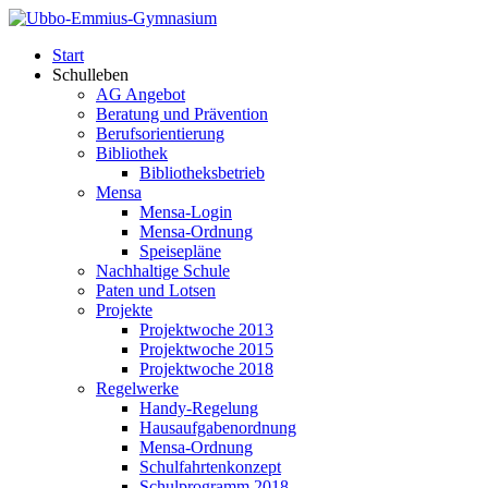
Start
Schulleben
AG Angebot
Beratung und Prävention
Berufsorientierung
Bibliothek
Bibliotheksbetrieb
Mensa
Mensa-Login
Mensa-Ordnung
Speisepläne
Nachhaltige Schule
Paten und Lotsen
Projekte
Projektwoche 2013
Projektwoche 2015
Projektwoche 2018
Regelwerke
Handy-Regelung
Hausaufgabenordnung
Mensa-Ordnung
Schulfahrtenkonzept
Schulprogramm 2018