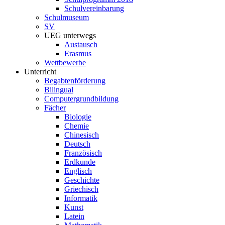
Schulvereinbarung
Schulmuseum
SV
UEG unterwegs
Austausch
Erasmus
Wettbewerbe
Unterricht
Begabtenförderung
Bilingual
Computergrundbildung
Fächer
Biologie
Chemie
Chinesisch
Deutsch
Französisch
Erdkunde
Englisch
Geschichte
Griechisch
Informatik
Kunst
Latein