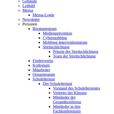
Gebäude
Leitbild
Mensa
Mensa-Login
Newsletter
Personen
Beratungsteam
Medienprävention
Cybermobbing
Mobbing-Interventionsteam
Streitschlichtung
Prinzip der Streitschlichtung
Team der Streitschlichtung
Förderverein
Kollegium
Mitarbeiter
Organigramm
Schulelternrat
Der Schulelternrat
Vorstand des Schulelternrates
Vertreter der Klassen
Mitglieder der
Gesamtkonferenz
Mitglieder in den
Fachkonferenzen