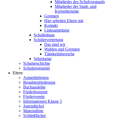
Mitglieder des Schulvorstands
Mitglieder der Stadt- und
Kreiselternräte
Gremien
Hier arbeiten Eltern mit
Kontakt
Linksammlung
Schulleitung
Schülervertretung
Das sind wir
Wahlen und Gremien
Tätigkeitsbereiche
Sekretariat
Schulgeschichte
Schulprogramm
Eltern
Anmeldebögen
Begabtenförderung
Buchausleihe
Förderkonzept
Förderverein
Informationen Klasse 5
Jugendticket
Materialliste
Schließfächer