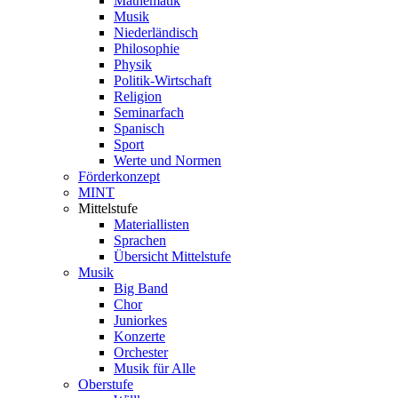
Mathematik
Musik
Niederländisch
Philosophie
Physik
Politik-Wirtschaft
Religion
Seminarfach
Spanisch
Sport
Werte und Normen
Förderkonzept
MINT
Mittelstufe
Materiallisten
Sprachen
Übersicht Mittelstufe
Musik
Big Band
Chor
Juniorkes
Konzerte
Orchester
Musik für Alle
Oberstufe