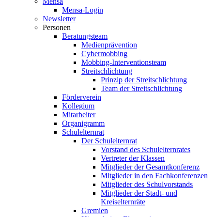
Mensa
Mensa-Login
Newsletter
Personen
Beratungsteam
Medienprävention
Cybermobbing
Mobbing-Interventionsteam
Streitschlichtung
Prinzip der Streitschlichtung
Team der Streitschlichtung
Förderverein
Kollegium
Mitarbeiter
Organigramm
Schulelternrat
Der Schulelternrat
Vorstand des Schulelternrates
Vertreter der Klassen
Mitglieder der Gesamtkonferenz
Mitglieder in den Fachkonferenzen
Mitglieder des Schulvorstands
Mitglieder der Stadt- und
Kreiselternräte
Gremien