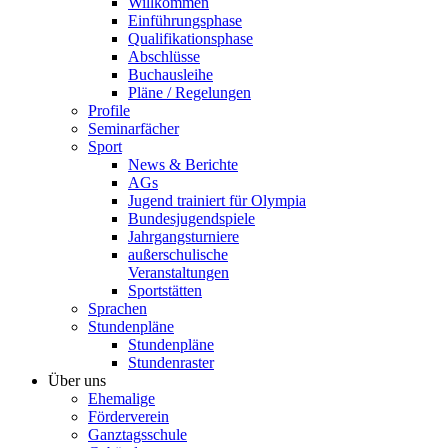
Willkommen
Einführungsphase
Qualifikationsphase
Abschlüsse
Buchausleihe
Pläne / Regelungen
Profile
Seminarfächer
Sport
News & Berichte
AGs
Jugend trainiert für Olympia
Bundesjugendspiele
Jahrgangsturniere
außerschulische
Veranstaltungen
Sportstätten
Sprachen
Stundenpläne
Stundenpläne
Stundenraster
Über uns
Ehemalige
Förderverein
Ganztagsschule