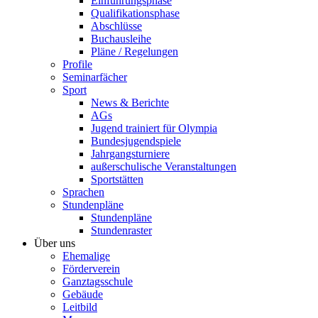
Einführungsphase
Qualifikationsphase
Abschlüsse
Buchausleihe
Pläne / Regelungen
Profile
Seminarfächer
Sport
News & Berichte
AGs
Jugend trainiert für Olympia
Bundesjugendspiele
Jahrgangsturniere
außerschulische Veranstaltungen
Sportstätten
Sprachen
Stundenpläne
Stundenpläne
Stundenraster
Über uns
Ehemalige
Förderverein
Ganztagsschule
Gebäude
Leitbild