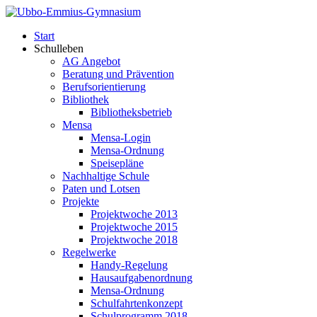
Start
Schulleben
AG Angebot
Beratung und Prävention
Berufsorientierung
Bibliothek
Bibliotheksbetrieb
Mensa
Mensa-Login
Mensa-Ordnung
Speisepläne
Nachhaltige Schule
Paten und Lotsen
Projekte
Projektwoche 2013
Projektwoche 2015
Projektwoche 2018
Regelwerke
Handy-Regelung
Hausaufgabenordnung
Mensa-Ordnung
Schulfahrtenkonzept
Schulprogramm 2018