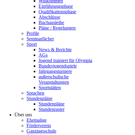
Willkommen
Einführungsphase
Qualifikationsphase
Abschlüsse
Buchausleihe
Pläne / Regelungen
Profile
Seminarfächer
Sport
News & Berichte
AGs
Jugend trainiert für Olympia
Bundesjugendspiele
Jahrgangsturniere
außerschulische
Veranstaltungen
Sportstätten
Sprachen
Stundenpläne
Stundenpläne
Stundenraster
Über uns
Ehemalige
Förderverein
Ganztagsschule