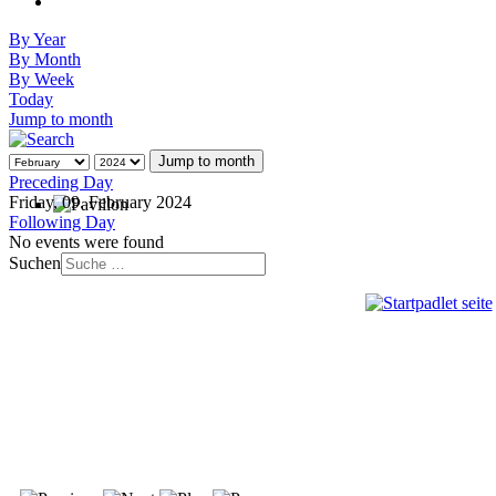
By Year
By Month
By Week
Today
Jump to month
Jump to month
Preceding Day
Friday, 09. February 2024
Following Day
No events were found
Suchen