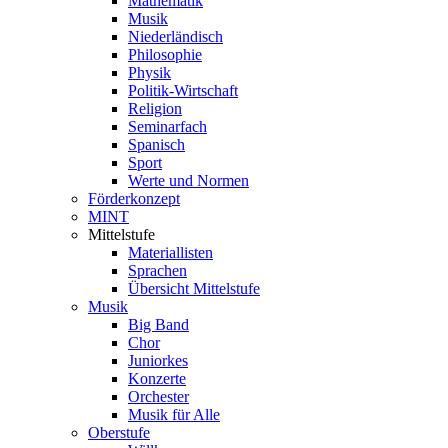
Mathematik
Musik
Niederländisch
Philosophie
Physik
Politik-Wirtschaft
Religion
Seminarfach
Spanisch
Sport
Werte und Normen
Förderkonzept
MINT
Mittelstufe
Materiallisten
Sprachen
Übersicht Mittelstufe
Musik
Big Band
Chor
Juniorkes
Konzerte
Orchester
Musik für Alle
Oberstufe