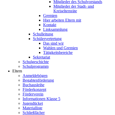
Mitglieder des Schulvorstands
Mitglieder der Stadt- und
Kreiselternräte
Gremien
Hier arbeiten Eltern mit
Kontakt
Linksammlung
Schulleitung
Schülervertretung
Das sind wir
Wahlen und Gremien
Tätigkeitsbereiche
Sekretariat
Schulgeschichte
Schulprogramm
Eltern
Anmeldebögen
Begabtenförderung
Buchausleihe
Förderkonzept
Förderverein
Informationen Klasse 5
Jugendticket
Materialliste
Schließfächer