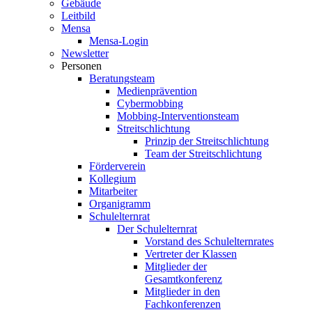
Gebäude
Leitbild
Mensa
Mensa-Login
Newsletter
Personen
Beratungsteam
Medienprävention
Cybermobbing
Mobbing-Interventionsteam
Streitschlichtung
Prinzip der Streitschlichtung
Team der Streitschlichtung
Förderverein
Kollegium
Mitarbeiter
Organigramm
Schulelternrat
Der Schulelternrat
Vorstand des Schulelternrates
Vertreter der Klassen
Mitglieder der
Gesamtkonferenz
Mitglieder in den
Fachkonferenzen