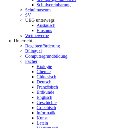
Schulvereinbarung
Schulmuseum
SV
UEG unterwegs
Austausch
Erasmus
Wettbewerbe
Unterricht
Begabtenförderung
Bilingual
Computergrundbildung
Fächer
Biologie
Chemie
Chinesisch
Deutsch
Französisch
Erdkunde
Englisch
Geschichte
Griechisch
Informatik
Kunst
Latein