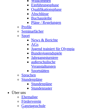
Willkommen
Einführungsphase
Qualifikationsphase
Abschlüsse
Buchausleihe
Pläne / Regelungen
Profile
Seminarfächer
Sport
News & Berichte
AGs
Jugend trainiert für Olympia
Bundesjugendspiele
Jahrgangsturniere
außerschulische
Veranstaltungen
Sportstätten
Sprachen
Stundenpläne
Stundenpläne
Stundenraster
Über uns
Ehemalige
Förderverein
Ganztagsschule