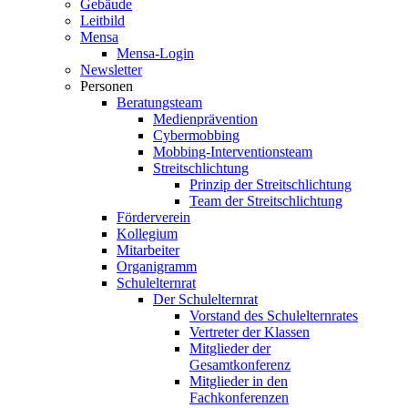
Gebäude
Leitbild
Mensa
Mensa-Login
Newsletter
Personen
Beratungsteam
Medienprävention
Cybermobbing
Mobbing-Interventionsteam
Streitschlichtung
Prinzip der Streitschlichtung
Team der Streitschlichtung
Förderverein
Kollegium
Mitarbeiter
Organigramm
Schulelternrat
Der Schulelternrat
Vorstand des Schulelternrates
Vertreter der Klassen
Mitglieder der
Gesamtkonferenz
Mitglieder in den
Fachkonferenzen