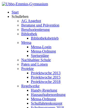
Start
Schulleben
AG Angebot
Beratung und Prävention
Berufsorientierung
Bibliothek
Bibliotheksbetrieb
Mensa
Mensa-Login
Mensa-Ordnung
Speisepläne
Nachhaltige Schule
Paten und Lotsen
Projekte
Projektwoche 2013
Projektwoche 2015
Projektwoche 2018
Regelwerke
Handy-Regelung
Hausaufgabenordnung
Mensa-Ordnung
Schulfahrtenkonzept
Schulprogramm 2018