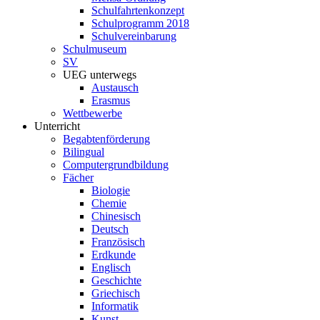
Schulfahrtenkonzept
Schulprogramm 2018
Schulvereinbarung
Schulmuseum
SV
UEG unterwegs
Austausch
Erasmus
Wettbewerbe
Unterricht
Begabtenförderung
Bilingual
Computergrundbildung
Fächer
Biologie
Chemie
Chinesisch
Deutsch
Französisch
Erdkunde
Englisch
Geschichte
Griechisch
Informatik
Kunst