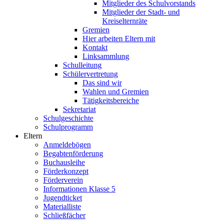
Mitglieder des Schulvorstands
Mitglieder der Stadt- und
Kreiselternräte
Gremien
Hier arbeiten Eltern mit
Kontakt
Linksammlung
Schulleitung
Schülervertretung
Das sind wir
Wahlen und Gremien
Tätigkeitsbereiche
Sekretariat
Schulgeschichte
Schulprogramm
Eltern
Anmeldebögen
Begabtenförderung
Buchausleihe
Förderkonzept
Förderverein
Informationen Klasse 5
Jugendticket
Materialliste
Schließfächer