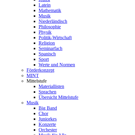
Latein
Mathematik
Musik
Niederländisch
Philosophie
Physik
Politik-Wirtschaft
Religion
Seminarfach
Spanisch
Sport
Werte und Normen
Förderkonzept
MINT
Mittelstufe
Materiallisten
Sprachen
Übersicht Mittelstufe
Musik
Big Band
Chor
Juniorkes
Konzerte
Orchester