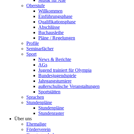
Musik für Alle
Oberstufe
Willkommen
Einführungsphase
Qualifikationsphase
Abschlüsse
Buchausleihe
Pläne / Regelungen
Profile
Seminarfächer
Sport
News & Berichte
AGs
Jugend trainiert für Olympia
Bundesjugendspiele
Jahrgangsturniere
außerschulische Veranstaltungen
Sportstätten
Sprachen
Stundenpläne
Stundenpläne
Stundenraster
Über uns
Ehemalige
Förderverein