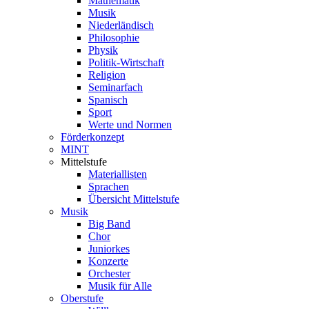
Mathematik
Musik
Niederländisch
Philosophie
Physik
Politik-Wirtschaft
Religion
Seminarfach
Spanisch
Sport
Werte und Normen
Förderkonzept
MINT
Mittelstufe
Materiallisten
Sprachen
Übersicht Mittelstufe
Musik
Big Band
Chor
Juniorkes
Konzerte
Orchester
Musik für Alle
Oberstufe