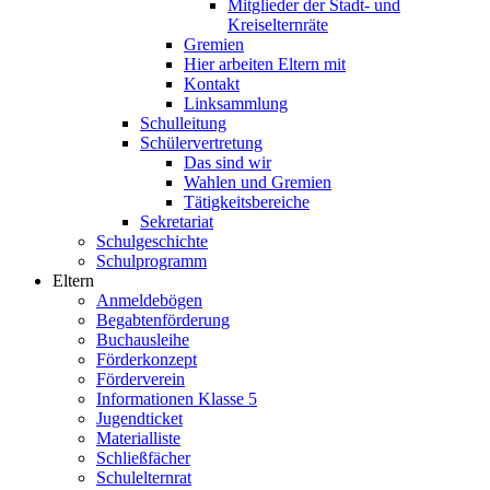
Mitglieder der Stadt- und
Kreiselternräte
Gremien
Hier arbeiten Eltern mit
Kontakt
Linksammlung
Schulleitung
Schülervertretung
Das sind wir
Wahlen und Gremien
Tätigkeitsbereiche
Sekretariat
Schulgeschichte
Schulprogramm
Eltern
Anmeldebögen
Begabtenförderung
Buchausleihe
Förderkonzept
Förderverein
Informationen Klasse 5
Jugendticket
Materialliste
Schließfächer
Schulelternrat