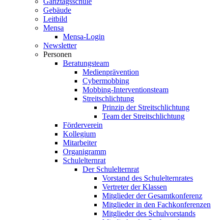
Ganztagsschule
Gebäude
Leitbild
Mensa
Mensa-Login
Newsletter
Personen
Beratungsteam
Medienprävention
Cybermobbing
Mobbing-Interventionsteam
Streitschlichtung
Prinzip der Streitschlichtung
Team der Streitschlichtung
Förderverein
Kollegium
Mitarbeiter
Organigramm
Schulelternrat
Der Schulelternrat
Vorstand des Schulelternrates
Vertreter der Klassen
Mitglieder der Gesamtkonferenz
Mitglieder in den Fachkonferenzen
Mitglieder des Schulvorstands