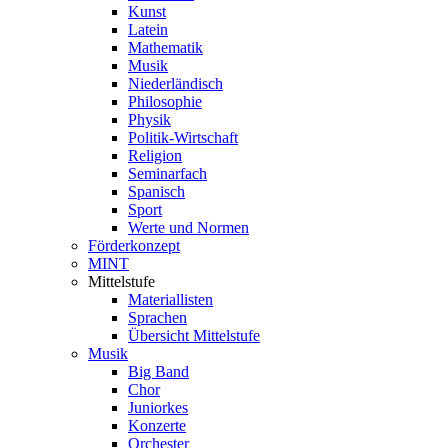
Kunst
Latein
Mathematik
Musik
Niederländisch
Philosophie
Physik
Politik-Wirtschaft
Religion
Seminarfach
Spanisch
Sport
Werte und Normen
Förderkonzept
MINT
Mittelstufe
Materiallisten
Sprachen
Übersicht Mittelstufe
Musik
Big Band
Chor
Juniorkes
Konzerte
Orchester