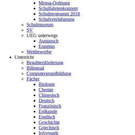
Mensa-Ordnung
Schulfahrtenkonzept
Schulprogramm 2018
Schulvereinbarung
Schulmuseum
SV
UEG unterwegs
Austausch
Erasmus
Wettbewerbe
Unterricht
Begabtenförderung
Bilingual
Computergrundbildung
Fächer
Biologie
Chemie
Chinesisch
Deutsch
Französisch
Erdkunde
Englisch
Geschichte
Griechisch
Informatik