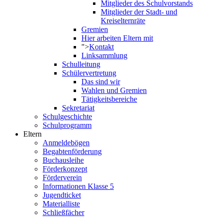
Mitglieder des Schulvorstands
Mitglieder der Stadt- und
Kreiselternräte
Gremien
Hier arbeiten Eltern mit
">
Kontakt
Linksammlung
Schulleitung
Schülervertretung
Das sind wir
Wahlen und Gremien
Tätigkeitsbereiche
Sekretariat
Schulgeschichte
Schulprogramm
Eltern
Anmeldebögen
Begabtenförderung
Buchausleihe
Förderkonzept
Förderverein
Informationen Klasse 5
Jugendticket
Materialliste
Schließfächer