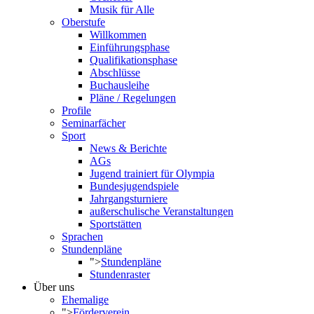
Musik für Alle
Oberstufe
Willkommen
Einführungsphase
Qualifikationsphase
Abschlüsse
Buchausleihe
Pläne / Regelungen
Profile
Seminarfächer
Sport
News & Berichte
AGs
Jugend trainiert für Olympia
Bundesjugendspiele
Jahrgangsturniere
außerschulische Veranstaltungen
Sportstätten
Sprachen
Stundenpläne
">
Stundenpläne
Stundenraster
Über uns
Ehemalige
">
Förderverein