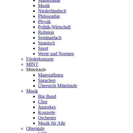
Mathematik
Musik
Niederländisch
Philosophie
Physik
Politik-Wirtschaft
Religion
Seminarfach
Spanisch
Sport
Werte und Normen
Förderkonzept
MINT
Mittelstufe
Materiallisten
Sprachen
Übersicht Mittelstufe
Musik
Big Band
Chor
Juniorkes
Konzerte
Orchester
Musik für Alle
Oberstufe