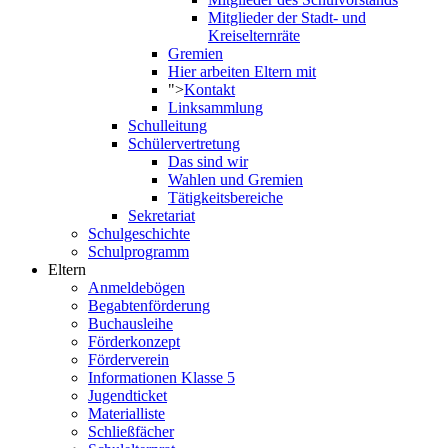
Mitglieder der Stadt- und
Kreiselternräte
Gremien
Hier arbeiten Eltern mit
">
Kontakt
Linksammlung
Schulleitung
Schülervertretung
Das sind wir
Wahlen und Gremien
Tätigkeitsbereiche
Sekretariat
Schulgeschichte
Schulprogramm
Eltern
Anmeldebögen
Begabtenförderung
Buchausleihe
Förderkonzept
Förderverein
Informationen Klasse 5
Jugendticket
Materialliste
Schließfächer