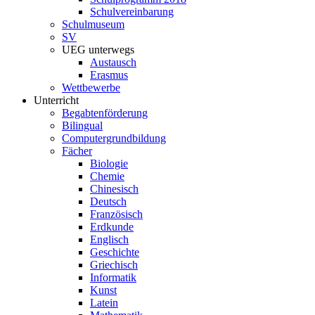
Schulvereinbarung
Schulmuseum
SV
UEG unterwegs
Austausch
Erasmus
Wettbewerbe
Unterricht
Begabtenförderung
Bilingual
Computergrundbildung
Fächer
Biologie
Chemie
Chinesisch
Deutsch
Französisch
Erdkunde
Englisch
Geschichte
Griechisch
Informatik
Kunst
Latein