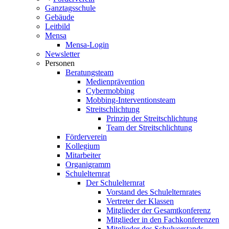
Ganztagsschule
Gebäude
Leitbild
Mensa
Mensa-Login
Newsletter
Personen
Beratungsteam
Medienprävention
Cybermobbing
Mobbing-Interventionsteam
Streitschlichtung
Prinzip der Streitschlichtung
Team der Streitschlichtung
Förderverein
Kollegium
Mitarbeiter
Organigramm
Schulelternrat
Der Schulelternrat
Vorstand des Schulelternrates
Vertreter der Klassen
Mitglieder der Gesamtkonferenz
Mitglieder in den Fachkonferenzen
Mitglieder des Schulvorstands