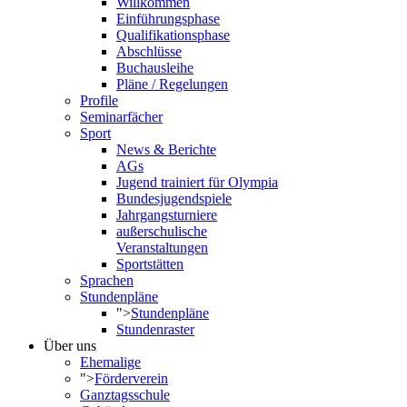
Willkommen
Einführungsphase
Qualifikationsphase
Abschlüsse
Buchausleihe
Pläne / Regelungen
Profile
Seminarfächer
Sport
News & Berichte
AGs
Jugend trainiert für Olympia
Bundesjugendspiele
Jahrgangsturniere
außerschulische
Veranstaltungen
Sportstätten
Sprachen
Stundenpläne
">
Stundenpläne
Stundenraster
Über uns
Ehemalige
">
Förderverein
Ganztagsschule