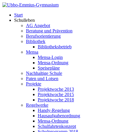
Start
Schulleben
AG Angebot
Beratung und Prävention
Berufsorientierung
Bibliothek
Bibliotheksbetrieb
Mensa
Mensa-Login
Mensa-Ordnung
Speisepläne
Nachhaltige Schule
Paten und Lotsen
Projekte
Projektwoche 2013
Projektwoche 2015
Projektwoche 2018
Regelwerke
Handy-Regelung
Hausaufgabenordnung
Mensa-Ordnung
Schulfahrtenkonzept
Schulprogramm 2018