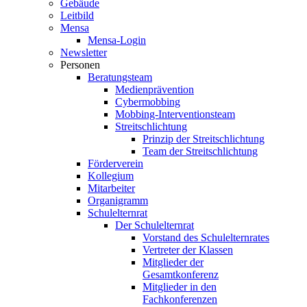
Gebäude
Leitbild
Mensa
Mensa-Login
Newsletter
Personen
Beratungsteam
Medienprävention
Cybermobbing
Mobbing-Interventionsteam
Streitschlichtung
Prinzip der Streitschlichtung
Team der Streitschlichtung
Förderverein
Kollegium
Mitarbeiter
Organigramm
Schulelternrat
Der Schulelternrat
Vorstand des Schulelternrates
Vertreter der Klassen
Mitglieder der
Gesamtkonferenz
Mitglieder in den
Fachkonferenzen