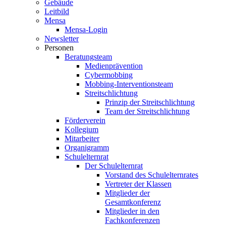
Gebäude
Leitbild
Mensa
Mensa-Login
Newsletter
Personen
Beratungsteam
Medienprävention
Cybermobbing
Mobbing-Interventionsteam
Streitschlichtung
Prinzip der Streitschlichtung
Team der Streitschlichtung
Förderverein
Kollegium
Mitarbeiter
Organigramm
Schulelternrat
Der Schulelternrat
Vorstand des Schulelternrates
Vertreter der Klassen
Mitglieder der
Gesamtkonferenz
Mitglieder in den
Fachkonferenzen