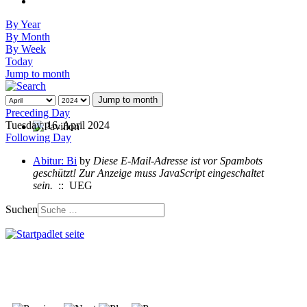
By Year
By Month
By Week
Today
Jump to month
Jump to month
Preceding Day
Tuesday, 16. April 2024
Following Day
Abitur: Bi
by
Diese E-Mail-Adresse ist vor Spambots
geschützt! Zur Anzeige muss JavaScript eingeschaltet
sein.
:: UEG
Suchen