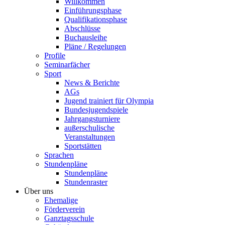
Willkommen
Einführungsphase
Qualifikationsphase
Abschlüsse
Buchausleihe
Pläne / Regelungen
Profile
Seminarfächer
Sport
News & Berichte
AGs
Jugend trainiert für Olympia
Bundesjugendspiele
Jahrgangsturniere
außerschulische
Veranstaltungen
Sportstätten
Sprachen
Stundenpläne
Stundenpläne
Stundenraster
Über uns
Ehemalige
Förderverein
Ganztagsschule