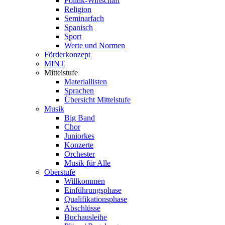
Politik-Wirtschaft
Religion
Seminarfach
Spanisch
Sport
Werte und Normen
Förderkonzept
MINT
Mittelstufe
Materiallisten
Sprachen
Übersicht Mittelstufe
Musik
Big Band
Chor
Juniorkes
Konzerte
Orchester
Musik für Alle
Oberstufe
Willkommen
Einführungsphase
Qualifikationsphase
Abschlüsse
Buchausleihe