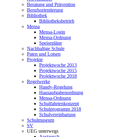
Beratung und Prävention
Berufsorientierung
Bibliothek
Bibliotheksbetrieb
Mensa
Mensa-Login
Mensa-Ordnung
Speisepläne
Nachhaltige Schule
Paten und Lotsen
Projekte
Projektwoche 2013
Projektwoche 2015
Projektwoche 2018
Regelwerke
Handy-Regelung
Hausaufgabenordnung
Mensa-Ordnung
Schulfahrtenkonzept
Schulprogramm 2018
Schulvereinbarung
Schulmuseum
SV
UEG unterwegs
Austausch