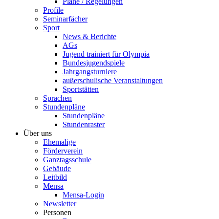
Pläne / Regelungen
Profile
Seminarfächer
Sport
News & Berichte
AGs
Jugend trainiert für Olympia
Bundesjugendspiele
Jahrgangsturniere
außerschulische Veranstaltungen
Sportstätten
Sprachen
Stundenpläne
Stundenpläne
Stundenraster
Über uns
Ehemalige
Förderverein
Ganztagsschule
Gebäude
Leitbild
Mensa
Mensa-Login
Newsletter
Personen