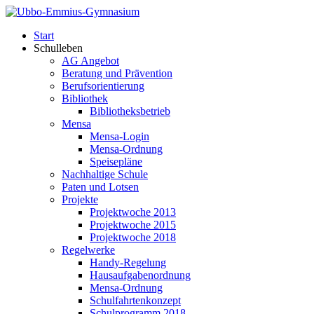
Start
Schulleben
AG Angebot
Beratung und Prävention
Berufsorientierung
Bibliothek
Bibliotheksbetrieb
Mensa
Mensa-Login
Mensa-Ordnung
Speisepläne
Nachhaltige Schule
Paten und Lotsen
Projekte
Projektwoche 2013
Projektwoche 2015
Projektwoche 2018
Regelwerke
Handy-Regelung
Hausaufgabenordnung
Mensa-Ordnung
Schulfahrtenkonzept
Schulprogramm 2018