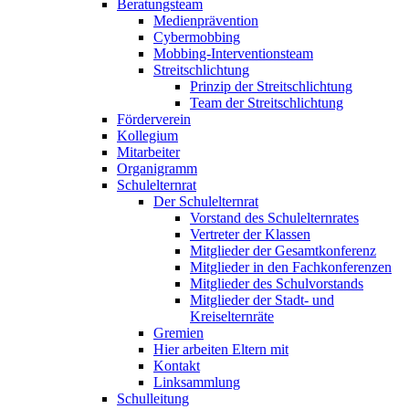
Beratungsteam
Medienprävention
Cybermobbing
Mobbing-Interventionsteam
Streitschlichtung
Prinzip der Streitschlichtung
Team der Streitschlichtung
Förderverein
Kollegium
Mitarbeiter
Organigramm
Schulelternrat
Der Schulelternrat
Vorstand des Schulelternrates
Vertreter der Klassen
Mitglieder der Gesamtkonferenz
Mitglieder in den Fachkonferenzen
Mitglieder des Schulvorstands
Mitglieder der Stadt- und
Kreiselternräte
Gremien
Hier arbeiten Eltern mit
Kontakt
Linksammlung
Schulleitung