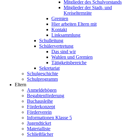
Mitglieder des Schulvorstands
Mitglieder der Stadt- und
Kreiselternräte
Gremien
Hier arbeiten Eltern mit
Kontakt
Linksammlung
Schulleitung
Schülervertretung
Das sind wir
Wahlen und Gremien
Tätigkeitsbereiche
Sekretariat
Schulgeschichte
Schulprogramm
Eltern
Anmeldebögen
Begabtenförderung
Buchausleihe
Förderkonzept
Förderverein
Informationen Klasse 5
Jugendticket
Materialliste
Schließfächer