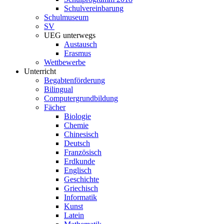
Schulvereinbarung
Schulmuseum
SV
UEG unterwegs
Austausch
Erasmus
Wettbewerbe
Unterricht
Begabtenförderung
Bilingual
Computergrundbildung
Fächer
Biologie
Chemie
Chinesisch
Deutsch
Französisch
Erdkunde
Englisch
Geschichte
Griechisch
Informatik
Kunst
Latein