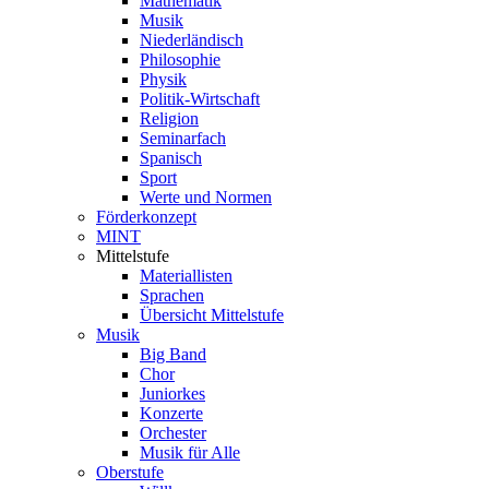
Mathematik
Musik
Niederländisch
Philosophie
Physik
Politik-Wirtschaft
Religion
Seminarfach
Spanisch
Sport
Werte und Normen
Förderkonzept
MINT
Mittelstufe
Materiallisten
Sprachen
Übersicht Mittelstufe
Musik
Big Band
Chor
Juniorkes
Konzerte
Orchester
Musik für Alle
Oberstufe