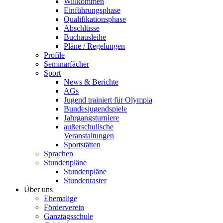
Willkommen
Einführungsphase
Qualifikationsphase
Abschlüsse
Buchausleihe
Pläne / Regelungen
Profile
Seminarfächer
Sport
News & Berichte
AGs
Jugend trainiert für Olympia
Bundesjugendspiele
Jahrgangsturniere
außerschulische
Veranstaltungen
Sportstätten
Sprachen
Stundenpläne
Stundenpläne
Stundenraster
Über uns
Ehemalige
Förderverein
Ganztagsschule