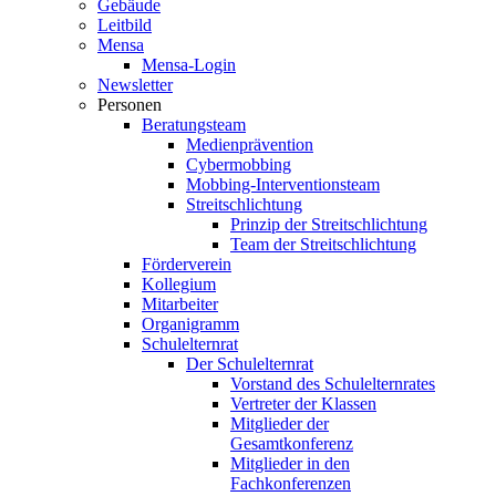
Gebäude
Leitbild
Mensa
Mensa-Login
Newsletter
Personen
Beratungsteam
Medienprävention
Cybermobbing
Mobbing-Interventionsteam
Streitschlichtung
Prinzip der Streitschlichtung
Team der Streitschlichtung
Förderverein
Kollegium
Mitarbeiter
Organigramm
Schulelternrat
Der Schulelternrat
Vorstand des Schulelternrates
Vertreter der Klassen
Mitglieder der
Gesamtkonferenz
Mitglieder in den
Fachkonferenzen