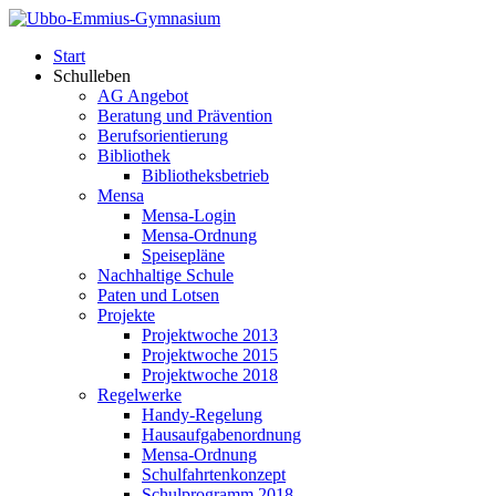
Start
Schulleben
AG Angebot
Beratung und Prävention
Berufsorientierung
Bibliothek
Bibliotheksbetrieb
Mensa
Mensa-Login
Mensa-Ordnung
Speisepläne
Nachhaltige Schule
Paten und Lotsen
Projekte
Projektwoche 2013
Projektwoche 2015
Projektwoche 2018
Regelwerke
Handy-Regelung
Hausaufgabenordnung
Mensa-Ordnung
Schulfahrtenkonzept
Schulprogramm 2018