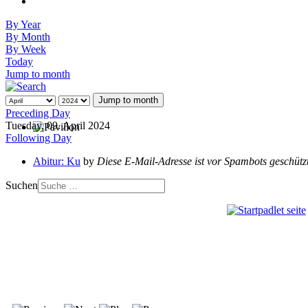
By Year
By Month
By Week
Today
Jump to month
Jump to month
Preceding Day
Tuesday, 09. April 2024
Following Day
Abitur: Ku
by
Diese E-Mail-Adresse ist vor Spambots geschützt
Suchen