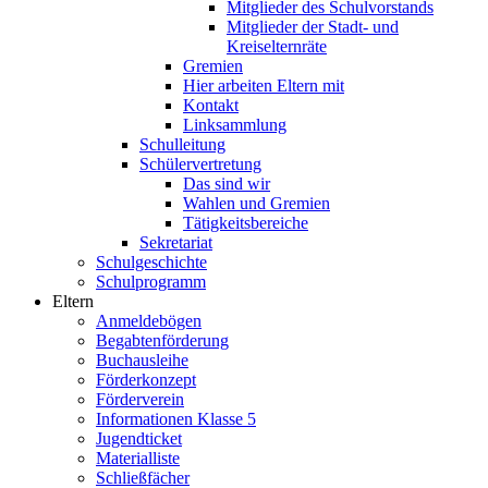
Mitglieder des Schulvorstands
Mitglieder der Stadt- und
Kreiselternräte
Gremien
Hier arbeiten Eltern mit
Kontakt
Linksammlung
Schulleitung
Schülervertretung
Das sind wir
Wahlen und Gremien
Tätigkeitsbereiche
Sekretariat
Schulgeschichte
Schulprogramm
Eltern
Anmeldebögen
Begabtenförderung
Buchausleihe
Förderkonzept
Förderverein
Informationen Klasse 5
Jugendticket
Materialliste
Schließfächer