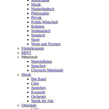
Mathematik
Musik
Niederländisch
Philosophie
Physik
Politik-Wirtschaft
Religion
Seminarfach
Spanisch
Sport
Werte und Normen
Förderkonzept
MINT
Mittelstufe
Materiallisten
Sprachen
Übersicht Mittelstufe
Musik
Big Band
Chor
Juniorkes
Konzerte
Orchester
Musik für Alle
Oberstufe