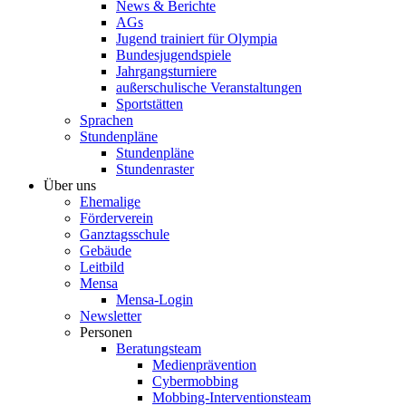
News & Berichte
AGs
Jugend trainiert für Olympia
Bundesjugendspiele
Jahrgangsturniere
außerschulische Veranstaltungen
Sportstätten
Sprachen
Stundenpläne
Stundenpläne
Stundenraster
Über uns
Ehemalige
Förderverein
Ganztagsschule
Gebäude
Leitbild
Mensa
Mensa-Login
Newsletter
Personen
Beratungsteam
Medienprävention
Cybermobbing
Mobbing-Interventionsteam