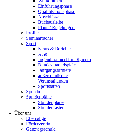
Willkommen
Einführungsphase
Qualifikationsphase
Abschlüsse
Buchausleihe
Pläne / Regelungen
Profile
Seminarfächer
Sport
News & Berichte
AGs
Jugend trainiert für Olympia
Bundesjugendspiele
Jahrgangsturniere
außerschulische
Veranstaltungen
Sportstätten
Sprachen
Stundenpläne
Stundenpläne
Stundenraster
Über uns
Ehemalige
Förderverein
Ganztagsschule