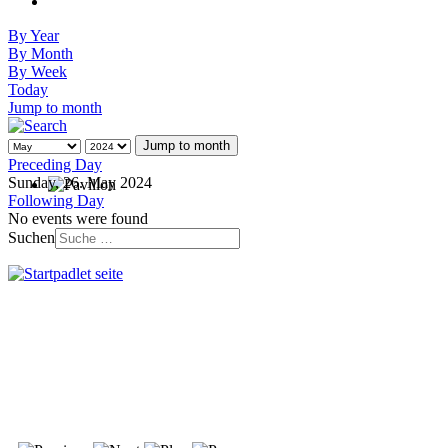
By Year
By Month
By Week
Today
Jump to month
Jump to month
Preceding Day
Sunday, 26. May 2024
Following Day
No events were found
Suchen