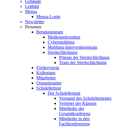
Gebäude
Leitbild
Mensa
Mensa-Login
Newsletter
Personen
Beratungsteam
Medienprävention
Cybermobbing
Mobbing-Interventionsteam
Streitschlichtung
Prinzip der Streitschlichtung
Team der Streitschlichtung
Förderverein
Kollegium
Mitarbeiter
Organigramm
Schulelternrat
Der Schulelternrat
Vorstand des Schulelternrates
Vertreter der Klassen
Mitglieder der
Gesamtkonferenz
Mitglieder in den
Fachkonferenzen