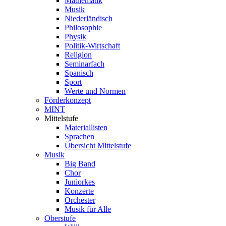
Mathematik
Musik
Niederländisch
Philosophie
Physik
Politik-Wirtschaft
Religion
Seminarfach
Spanisch
Sport
Werte und Normen
Förderkonzept
MINT
Mittelstufe
Materiallisten
Sprachen
Übersicht Mittelstufe
Musik
Big Band
Chor
Juniorkes
Konzerte
Orchester
Musik für Alle
Oberstufe