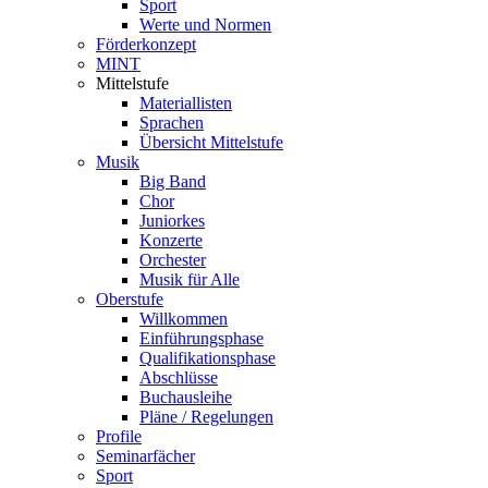
Sport
Werte und Normen
Förderkonzept
MINT
Mittelstufe
Materiallisten
Sprachen
Übersicht Mittelstufe
Musik
Big Band
Chor
Juniorkes
Konzerte
Orchester
Musik für Alle
Oberstufe
Willkommen
Einführungsphase
Qualifikationsphase
Abschlüsse
Buchausleihe
Pläne / Regelungen
Profile
Seminarfächer
Sport