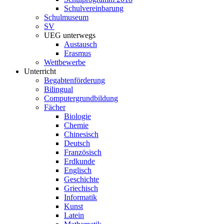
Schulvereinbarung
Schulmuseum
SV
UEG unterwegs
Austausch
Erasmus
Wettbewerbe
Unterricht
Begabtenförderung
Bilingual
Computergrundbildung
Fächer
Biologie
Chemie
Chinesisch
Deutsch
Französisch
Erdkunde
Englisch
Geschichte
Griechisch
Informatik
Kunst
Latein