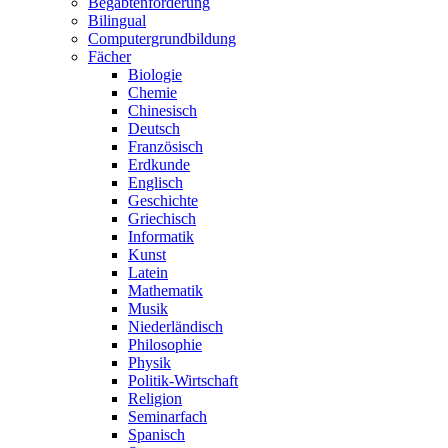
Begabtenförderung
Bilingual
Computergrundbildung
Fächer
Biologie
Chemie
Chinesisch
Deutsch
Französisch
Erdkunde
Englisch
Geschichte
Griechisch
Informatik
Kunst
Latein
Mathematik
Musik
Niederländisch
Philosophie
Physik
Politik-Wirtschaft
Religion
Seminarfach
Spanisch