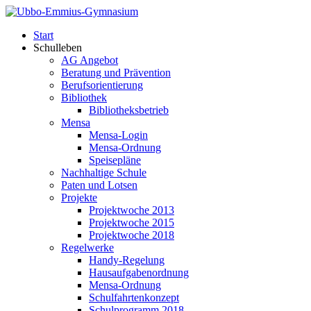
Start
Schulleben
AG Angebot
Beratung und Prävention
Berufsorientierung
Bibliothek
Bibliotheksbetrieb
Mensa
Mensa-Login
Mensa-Ordnung
Speisepläne
Nachhaltige Schule
Paten und Lotsen
Projekte
Projektwoche 2013
Projektwoche 2015
Projektwoche 2018
Regelwerke
Handy-Regelung
Hausaufgabenordnung
Mensa-Ordnung
Schulfahrtenkonzept
Schulprogramm 2018