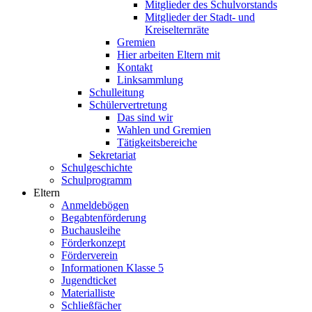
Mitglieder des Schulvorstands
Mitglieder der Stadt- und
Kreiselternräte
Gremien
Hier arbeiten Eltern mit
Kontakt
Linksammlung
Schulleitung
Schülervertretung
Das sind wir
Wahlen und Gremien
Tätigkeitsbereiche
Sekretariat
Schulgeschichte
Schulprogramm
Eltern
Anmeldebögen
Begabtenförderung
Buchausleihe
Förderkonzept
Förderverein
Informationen Klasse 5
Jugendticket
Materialliste
Schließfächer