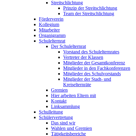
Streitschlichtung
Prinzip der Streitschlichtung
Team der Streitschlichtung
Förderverein
Kollegium
Mitarbeiter
Organigramm
Schulelternrat
Der Schulelternrat
Vorstand des Schulelternrates
Vertreter der Klassen
Mitglieder der Gesamtkonferenz
Mitglieder in den Fachkonferenzen
Mitglieder des Schulvorstands
Mitglieder der Stadt- und
Kreiselternräte
Gremien
Hier arbeiten Eltern mit
Kontakt
Linksammlung
Schulleitung
Schülervertretung
Das sind wir
Wahlen und Gremien
Tätigkeitsbereiche