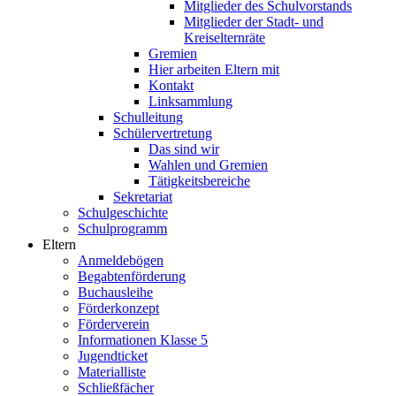
Mitglieder des Schulvorstands
Mitglieder der Stadt- und
Kreiselternräte
Gremien
Hier arbeiten Eltern mit
Kontakt
Linksammlung
Schulleitung
Schülervertretung
Das sind wir
Wahlen und Gremien
Tätigkeitsbereiche
Sekretariat
Schulgeschichte
Schulprogramm
Eltern
Anmeldebögen
Begabtenförderung
Buchausleihe
Förderkonzept
Förderverein
Informationen Klasse 5
Jugendticket
Materialliste
Schließfächer