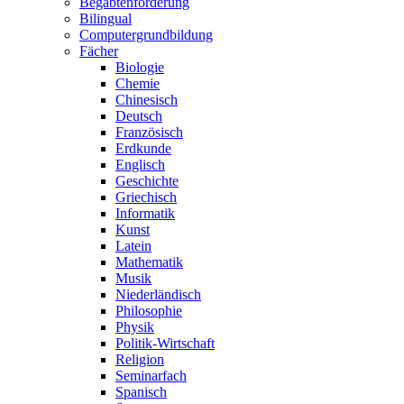
Begabtenförderung
Bilingual
Computergrundbildung
Fächer
Biologie
Chemie
Chinesisch
Deutsch
Französisch
Erdkunde
Englisch
Geschichte
Griechisch
Informatik
Kunst
Latein
Mathematik
Musik
Niederländisch
Philosophie
Physik
Politik-Wirtschaft
Religion
Seminarfach
Spanisch