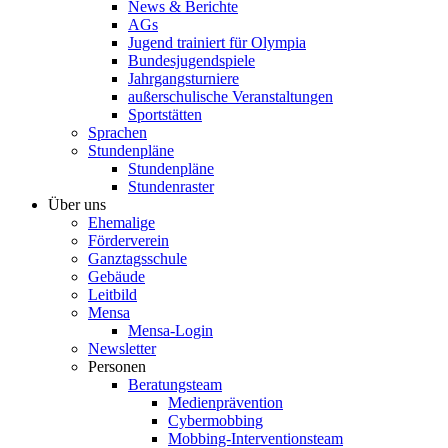
News & Berichte
AGs
Jugend trainiert für Olympia
Bundesjugendspiele
Jahrgangsturniere
außerschulische Veranstaltungen
Sportstätten
Sprachen
Stundenpläne
Stundenpläne
Stundenraster
Über uns
Ehemalige
Förderverein
Ganztagsschule
Gebäude
Leitbild
Mensa
Mensa-Login
Newsletter
Personen
Beratungsteam
Medienprävention
Cybermobbing
Mobbing-Interventionsteam