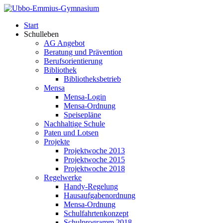
Start
Schulleben
AG Angebot
Beratung und Prävention
Berufsorientierung
Bibliothek
Bibliotheksbetrieb
Mensa
Mensa-Login
Mensa-Ordnung
Speisepläne
Nachhaltige Schule
Paten und Lotsen
Projekte
Projektwoche 2013
Projektwoche 2015
Projektwoche 2018
Regelwerke
Handy-Regelung
Hausaufgabenordnung
Mensa-Ordnung
Schulfahrtenkonzept
Schulprogramm 2018