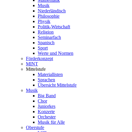
Mathematik
Musik
Niederländisch
Philosophie
Physik
Politik-Wirtschaft
Religion
Seminarfach
Spanisch
Sport
Werte und Normen
Förderkonzept
MINT
Mittelstufe
Materiallisten
Sprachen
Übersicht Mittelstufe
Musik
Big Band
Chor
Juniorkes
Konzerte
Orchester
Musik für Alle
Oberstufe