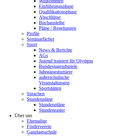
Willkommen
Einführungsphase
Qualifikationsphase
Abschlüsse
Buchausleihe
Pläne / Regelungen
Profile
Seminarfächer
Sport
News & Berichte
AGs
Jugend trainiert für Olympia
Bundesjugendspiele
Jahrgangsturniere
außerschulische
Veranstaltungen
Sportstätten
Sprachen
Stundenpläne
Stundenpläne
Stundenraster
Über uns
Ehemalige
Förderverein
Ganztagsschule