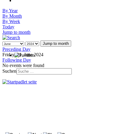
By Year
By Month
By Week
Today
Jump to month
Jump to month
Preceding Day
Friday, 21. June 2024
Following Day
No events were found
Suchen