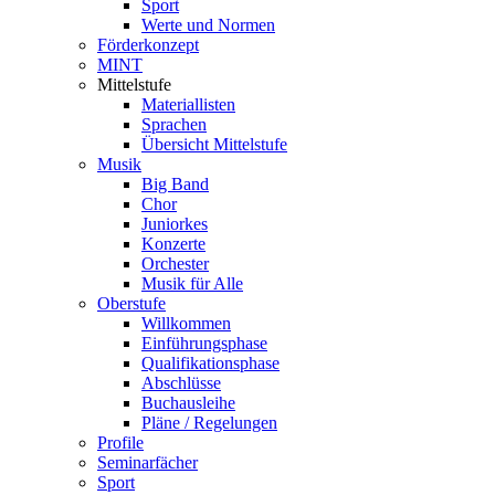
Sport
Werte und Normen
Förderkonzept
MINT
Mittelstufe
Materiallisten
Sprachen
Übersicht Mittelstufe
Musik
Big Band
Chor
Juniorkes
Konzerte
Orchester
Musik für Alle
Oberstufe
Willkommen
Einführungsphase
Qualifikationsphase
Abschlüsse
Buchausleihe
Pläne / Regelungen
Profile
Seminarfächer
Sport