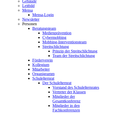
Gebäude
Leitbild
Mensa
Mensa-Login
Newsletter
Personen
Beratungsteam
Medienprävention
Cybermobbing
Mobbing-Interventionsteam
Streitschlichtung
Prinzip der Streitschlichtung
Team der Streitschlichtung
Förderverein
Kollegium
Mitarbeiter
Organigramm
Schulelternrat
Der Schulelternrat
Vorstand des Schulelternrates
Vertreter der Klassen
Mitglieder der
Gesamtkonferenz
Mitglieder in den
Fachkonferenzen