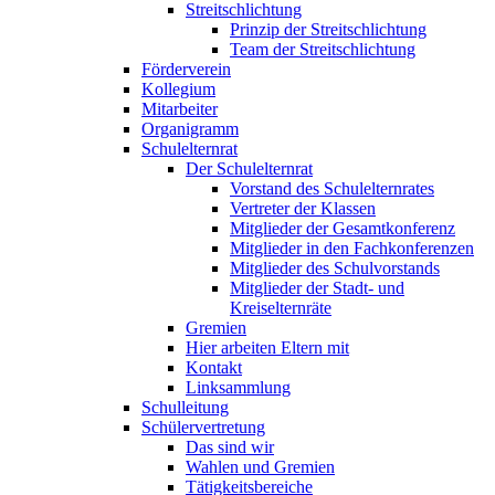
Streitschlichtung
Prinzip der Streitschlichtung
Team der Streitschlichtung
Förderverein
Kollegium
Mitarbeiter
Organigramm
Schulelternrat
Der Schulelternrat
Vorstand des Schulelternrates
Vertreter der Klassen
Mitglieder der Gesamtkonferenz
Mitglieder in den Fachkonferenzen
Mitglieder des Schulvorstands
Mitglieder der Stadt- und
Kreiselternräte
Gremien
Hier arbeiten Eltern mit
Kontakt
Linksammlung
Schulleitung
Schülervertretung
Das sind wir
Wahlen und Gremien
Tätigkeitsbereiche