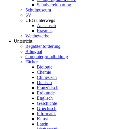
Schulvereinbarung
Schulmuseum
SV
UEG unterwegs
Austausch
Erasmus
Wettbewerbe
Unterricht
Begabtenförderung
Bilingual
Computergrundbildung
Fächer
Biologie
Chemie
Chinesisch
Deutsch
Französisch
Erdkunde
Englisch
Geschichte
Griechisch
Informatik
Kunst
Latein