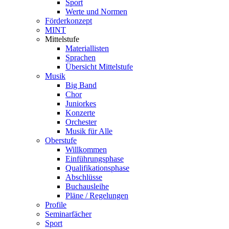
Sport
Werte und Normen
Förderkonzept
MINT
Mittelstufe
Materiallisten
Sprachen
Übersicht Mittelstufe
Musik
Big Band
Chor
Juniorkes
Konzerte
Orchester
Musik für Alle
Oberstufe
Willkommen
Einführungsphase
Qualifikationsphase
Abschlüsse
Buchausleihe
Pläne / Regelungen
Profile
Seminarfächer
Sport