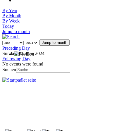
By Year
By Month
By Week
Today
Jump to month
Jump to month
Preceding Day
Sunday, 30. June 2024
Following Day
No events were found
Suchen