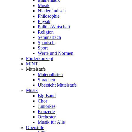
Mathematik
Musik
Niederländisch
Philosophie
Physik
Politik-Wirtschaft
Religion
Seminarfach
Spanisch
Sport
Werte und Normen
Förderkonzept
MINT
Mittelstufe
Materiallisten
Sprachen
Übersicht Mittelstufe
Musik
Big Band
Chor
Juniorkes
Konzerte
Orchester
Musik für Alle
Oberstufe