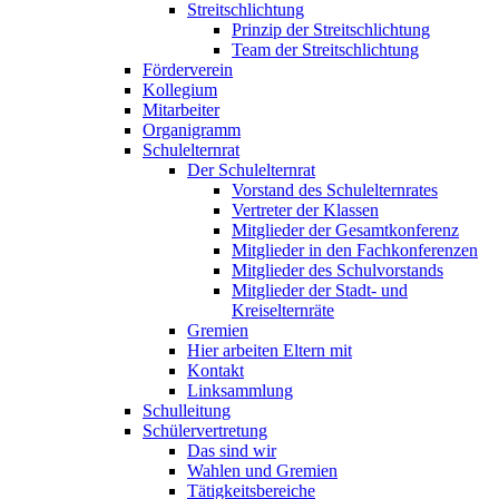
Streitschlichtung
Prinzip der Streitschlichtung
Team der Streitschlichtung
Förderverein
Kollegium
Mitarbeiter
Organigramm
Schulelternrat
Der Schulelternrat
Vorstand des Schulelternrates
Vertreter der Klassen
Mitglieder der Gesamtkonferenz
Mitglieder in den Fachkonferenzen
Mitglieder des Schulvorstands
Mitglieder der Stadt- und
Kreiselternräte
Gremien
Hier arbeiten Eltern mit
Kontakt
Linksammlung
Schulleitung
Schülervertretung
Das sind wir
Wahlen und Gremien
Tätigkeitsbereiche