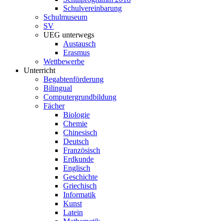
Schulvereinbarung
Schulmuseum
SV
UEG unterwegs
Austausch
Erasmus
Wettbewerbe
Unterricht
Begabtenförderung
Bilingual
Computergrundbildung
Fächer
Biologie
Chemie
Chinesisch
Deutsch
Französisch
Erdkunde
Englisch
Geschichte
Griechisch
Informatik
Kunst
Latein