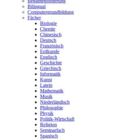
Begabtenförderung
Bilingual
Computergrundbildung
Fächer
Biologie
Chemie
Chinesisch
Deutsch
Französisch
Erdkunde
Englisch
Geschichte
Griechisch
Informatik
Kunst
Latein
Mathematik
Musik
Niederländisch
Philosophie
Physik
Politik-Wirtschaft
Religion
Seminarfach
Spanisch