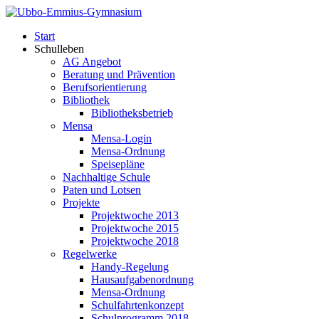
Start
Schulleben
AG Angebot
Beratung und Prävention
Berufsorientierung
Bibliothek
Bibliotheksbetrieb
Mensa
Mensa-Login
Mensa-Ordnung
Speisepläne
Nachhaltige Schule
Paten und Lotsen
Projekte
Projektwoche 2013
Projektwoche 2015
Projektwoche 2018
Regelwerke
Handy-Regelung
Hausaufgabenordnung
Mensa-Ordnung
Schulfahrtenkonzept
Schulprogramm 2018