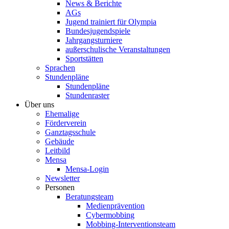
News & Berichte
AGs
Jugend trainiert für Olympia
Bundesjugendspiele
Jahrgangsturniere
außerschulische Veranstaltungen
Sportstätten
Sprachen
Stundenpläne
Stundenpläne
Stundenraster
Über uns
Ehemalige
Förderverein
Ganztagsschule
Gebäude
Leitbild
Mensa
Mensa-Login
Newsletter
Personen
Beratungsteam
Medienprävention
Cybermobbing
Mobbing-Interventionsteam