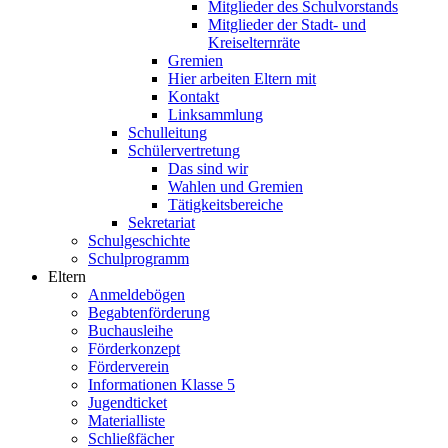
Mitglieder des Schulvorstands
Mitglieder der Stadt- und
Kreiselternräte
Gremien
Hier arbeiten Eltern mit
Kontakt
Linksammlung
Schulleitung
Schülervertretung
Das sind wir
Wahlen und Gremien
Tätigkeitsbereiche
Sekretariat
Schulgeschichte
Schulprogramm
Eltern
Anmeldebögen
Begabtenförderung
Buchausleihe
Förderkonzept
Förderverein
Informationen Klasse 5
Jugendticket
Materialliste
Schließfächer