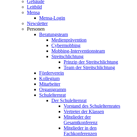
Gebäude
Leitbild
Mensa
Mensa-Login
Newsletter
Personen
Beratungsteam
Medienprävention
Cybermobbing
Mobbing-Interventionsteam
Streitschlichtung
Prinzip der Streitschlichtung
Team der Streitschlichtung
Förderverein
Kollegium
Mitarbeiter
Organigramm
Schulelternrat
Der Schulelternrat
Vorstand des Schulelternrates
Vertreter der Klassen
Mitglieder der
Gesamtkonferenz
Mitglieder in den
Fachkonferenzen