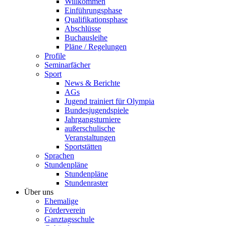
Willkommen
Einführungsphase
Qualifikationsphase
Abschlüsse
Buchausleihe
Pläne / Regelungen
Profile
Seminarfächer
Sport
News & Berichte
AGs
Jugend trainiert für Olympia
Bundesjugendspiele
Jahrgangsturniere
außerschulische
Veranstaltungen
Sportstätten
Sprachen
Stundenpläne
Stundenpläne
Stundenraster
Über uns
Ehemalige
Förderverein
Ganztagsschule