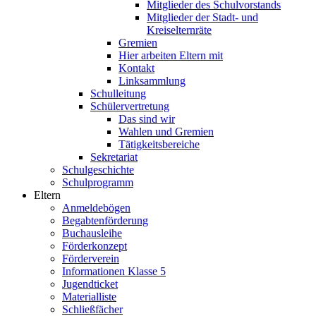
Mitglieder des Schulvorstands
Mitglieder der Stadt- und
Kreiselternräte
Gremien
Hier arbeiten Eltern mit
Kontakt
Linksammlung
Schulleitung
Schülervertretung
Das sind wir
Wahlen und Gremien
Tätigkeitsbereiche
Sekretariat
Schulgeschichte
Schulprogramm
Eltern
Anmeldebögen
Begabtenförderung
Buchausleihe
Förderkonzept
Förderverein
Informationen Klasse 5
Jugendticket
Materialliste
Schließfächer