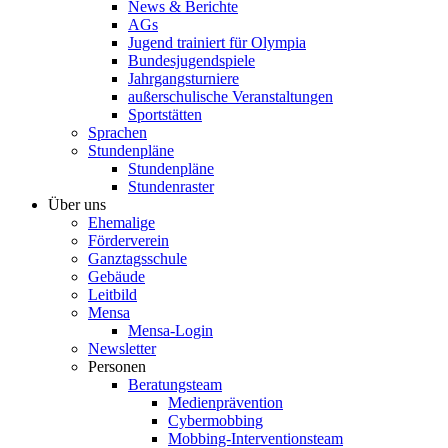
News & Berichte
AGs
Jugend trainiert für Olympia
Bundesjugendspiele
Jahrgangsturniere
außerschulische Veranstaltungen
Sportstätten
Sprachen
Stundenpläne
Stundenpläne
Stundenraster
Über uns
Ehemalige
Förderverein
Ganztagsschule
Gebäude
Leitbild
Mensa
Mensa-Login
Newsletter
Personen
Beratungsteam
Medienprävention
Cybermobbing
Mobbing-Interventionsteam