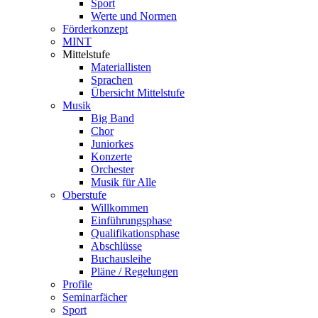
Sport
Werte und Normen
Förderkonzept
MINT
Mittelstufe
Materiallisten
Sprachen
Übersicht Mittelstufe
Musik
Big Band
Chor
Juniorkes
Konzerte
Orchester
Musik für Alle
Oberstufe
Willkommen
Einführungsphase
Qualifikationsphase
Abschlüsse
Buchausleihe
Pläne / Regelungen
Profile
Seminarfächer
Sport