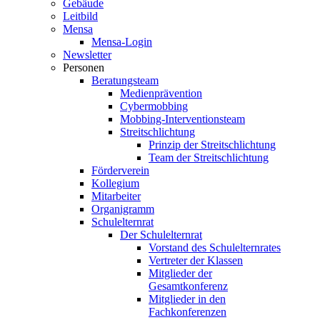
Gebäude
Leitbild
Mensa
Mensa-Login
Newsletter
Personen
Beratungsteam
Medienprävention
Cybermobbing
Mobbing-Interventionsteam
Streitschlichtung
Prinzip der Streitschlichtung
Team der Streitschlichtung
Förderverein
Kollegium
Mitarbeiter
Organigramm
Schulelternrat
Der Schulelternrat
Vorstand des Schulelternrates
Vertreter der Klassen
Mitglieder der
Gesamtkonferenz
Mitglieder in den
Fachkonferenzen