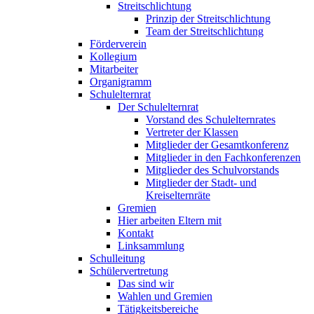
Streitschlichtung
Prinzip der Streitschlichtung
Team der Streitschlichtung
Förderverein
Kollegium
Mitarbeiter
Organigramm
Schulelternrat
Der Schulelternrat
Vorstand des Schulelternrates
Vertreter der Klassen
Mitglieder der Gesamtkonferenz
Mitglieder in den Fachkonferenzen
Mitglieder des Schulvorstands
Mitglieder der Stadt- und
Kreiselternräte
Gremien
Hier arbeiten Eltern mit
Kontakt
Linksammlung
Schulleitung
Schülervertretung
Das sind wir
Wahlen und Gremien
Tätigkeitsbereiche