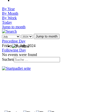
By Year
By Month
By Week
Today
Jump to month
Jump to month
Preceding Day
Friday, 26. July 2024
Following Day
No events were found
Suchen