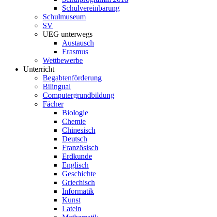
Schulvereinbarung
Schulmuseum
SV
UEG unterwegs
Austausch
Erasmus
Wettbewerbe
Unterricht
Begabtenförderung
Bilingual
Computergrundbildung
Fächer
Biologie
Chemie
Chinesisch
Deutsch
Französisch
Erdkunde
Englisch
Geschichte
Griechisch
Informatik
Kunst
Latein