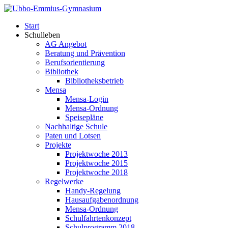
Start
Schulleben
AG Angebot
Beratung und Prävention
Berufsorientierung
Bibliothek
Bibliotheksbetrieb
Mensa
Mensa-Login
Mensa-Ordnung
Speisepläne
Nachhaltige Schule
Paten und Lotsen
Projekte
Projektwoche 2013
Projektwoche 2015
Projektwoche 2018
Regelwerke
Handy-Regelung
Hausaufgabenordnung
Mensa-Ordnung
Schulfahrtenkonzept
Schulprogramm 2018