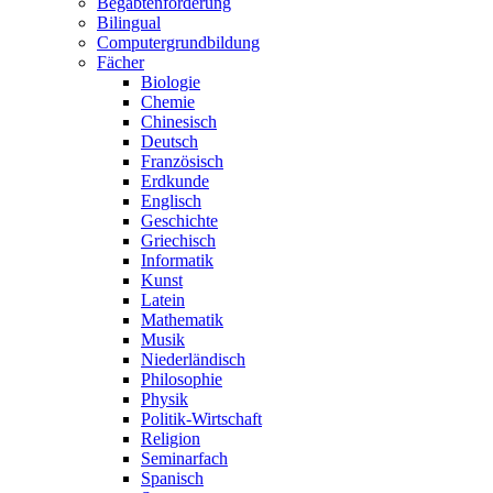
Begabtenförderung
Bilingual
Computergrundbildung
Fächer
Biologie
Chemie
Chinesisch
Deutsch
Französisch
Erdkunde
Englisch
Geschichte
Griechisch
Informatik
Kunst
Latein
Mathematik
Musik
Niederländisch
Philosophie
Physik
Politik-Wirtschaft
Religion
Seminarfach
Spanisch