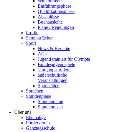
Willkommen
Einführungsphase
Qualifikationsphase
Abschlüsse
Buchausleihe
Pläne / Regelungen
Profile
Seminarfächer
Sport
News & Berichte
AGs
Jugend trainiert für Olympia
Bundesjugendspiele
Jahrgangsturniere
außerschulische
Veranstaltungen
Sportstätten
Sprachen
Stundenpläne
Stundenpläne
Stundenraster
Über uns
Ehemalige
Förderverein
Ganztagsschule