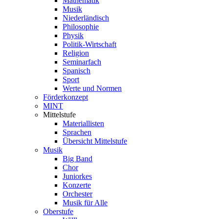
Mathematik
Musik
Niederländisch
Philosophie
Physik
Politik-Wirtschaft
Religion
Seminarfach
Spanisch
Sport
Werte und Normen
Förderkonzept
MINT
Mittelstufe
Materiallisten
Sprachen
Übersicht Mittelstufe
Musik
Big Band
Chor
Juniorkes
Konzerte
Orchester
Musik für Alle
Oberstufe