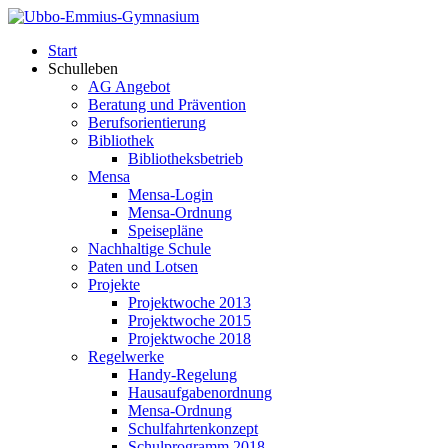
Start
Schulleben
AG Angebot
Beratung und Prävention
Berufsorientierung
Bibliothek
Bibliotheksbetrieb
Mensa
Mensa-Login
Mensa-Ordnung
Speisepläne
Nachhaltige Schule
Paten und Lotsen
Projekte
Projektwoche 2013
Projektwoche 2015
Projektwoche 2018
Regelwerke
Handy-Regelung
Hausaufgabenordnung
Mensa-Ordnung
Schulfahrtenkonzept
Schulprogramm 2018