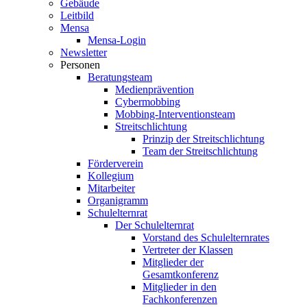
Gebäude
Leitbild
Mensa
Mensa-Login
Newsletter
Personen
Beratungsteam
Medienprävention
Cybermobbing
Mobbing-Interventionsteam
Streitschlichtung
Prinzip der Streitschlichtung
Team der Streitschlichtung
Förderverein
Kollegium
Mitarbeiter
Organigramm
Schulelternrat
Der Schulelternrat
Vorstand des Schulelternrates
Vertreter der Klassen
Mitglieder der
Gesamtkonferenz
Mitglieder in den
Fachkonferenzen