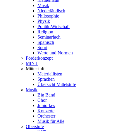
Mathematik
Musik
Niederländisch
Philosophie
Physik
Politik-Wirtschaft
Religion
Seminarfach
Spanisch
Sport
Werte und Normen
Förderkonzept
MINT
Mittelstufe
Materiallisten
Sprachen
Übersicht Mittelstufe
Musik
Big Band
Chor
Juniorkes
Konzerte
Orchester
Musik für Alle
Oberstufe