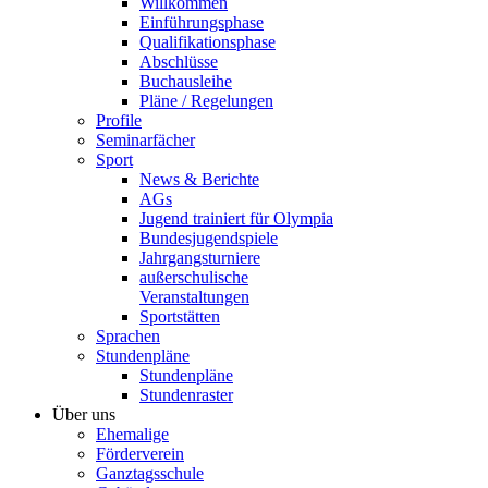
Willkommen
Einführungsphase
Qualifikationsphase
Abschlüsse
Buchausleihe
Pläne / Regelungen
Profile
Seminarfächer
Sport
News & Berichte
AGs
Jugend trainiert für Olympia
Bundesjugendspiele
Jahrgangsturniere
außerschulische
Veranstaltungen
Sportstätten
Sprachen
Stundenpläne
Stundenpläne
Stundenraster
Über uns
Ehemalige
Förderverein
Ganztagsschule