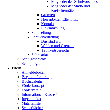
Mitglieder des Schulvorstands
Mitglieder der Stadt- und
Kreiselternräte
Gremien
Hier arbeiten Eltern mit
Kontakt
Linksammlung
Schulleitung
Schülervertretung
Das sind wir
Wahlen und Gremien
Tätigkeitsbereiche
Sekretariat
Schulgeschichte
Schulprogramm
Eltern
Anmeldebögen
Begabtenförderung
Buchausleihe
Förderkonzept
Förderverein
Informationen Klasse 5
Jugendticket
Materialliste
Schließfächer