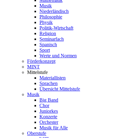
Mathematik
Musik
Niederländisch
Philosophie
Physik
Politik-Wirtschaft
Religion
Seminarfach
Spanisch
Sport
Werte und Normen
Förderkonzept
MINT
Mittelstufe
Materiallisten
Sprachen
Übersicht Mittelstufe
Musik
Big Band
Chor
Juniorkes
Konzerte
Orchester
Musik für Alle
Oberstufe