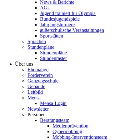
News & Berichte
AGs
Jugend trainiert für Olympia
Bundesjugendspiele
Jahrgangsturniere
außerschulische Veranstaltungen
Sportstätten
Sprachen
Stundenpläne
Stundenpläne
Stundenraster
Über uns
Ehemalige
Förderverein
Ganztagsschule
Gebäude
Leitbild
Mensa
Mensa-Login
Newsletter
Personen
Beratungsteam
Medienprävention
Cybermobbing
Mobbing-Interventionsteam