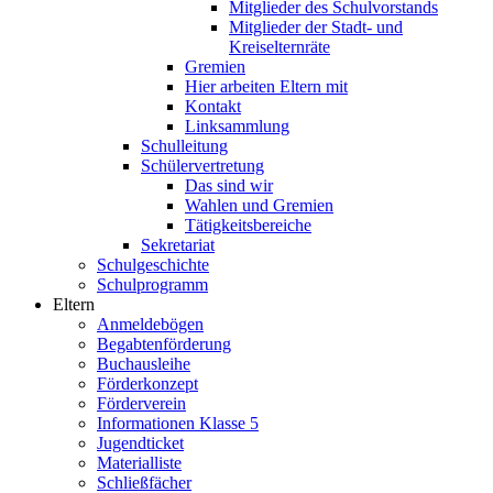
Mitglieder des Schulvorstands
Mitglieder der Stadt- und
Kreiselternräte
Gremien
Hier arbeiten Eltern mit
Kontakt
Linksammlung
Schulleitung
Schülervertretung
Das sind wir
Wahlen und Gremien
Tätigkeitsbereiche
Sekretariat
Schulgeschichte
Schulprogramm
Eltern
Anmeldebögen
Begabtenförderung
Buchausleihe
Förderkonzept
Förderverein
Informationen Klasse 5
Jugendticket
Materialliste
Schließfächer