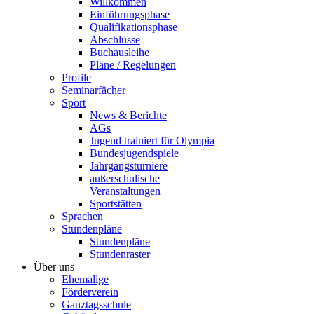
Willkommen
Einführungsphase
Qualifikationsphase
Abschlüsse
Buchausleihe
Pläne / Regelungen
Profile
Seminarfächer
Sport
News & Berichte
AGs
Jugend trainiert für Olympia
Bundesjugendspiele
Jahrgangsturniere
außerschulische
Veranstaltungen
Sportstätten
Sprachen
Stundenpläne
Stundenpläne
Stundenraster
Über uns
Ehemalige
Förderverein
Ganztagsschule