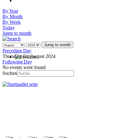
By Year
By Month
By Week
Today
Jump to month
Jump to month
Preceding Day
Thursday, 01. August 2024
Following Day
No events were found
Suchen