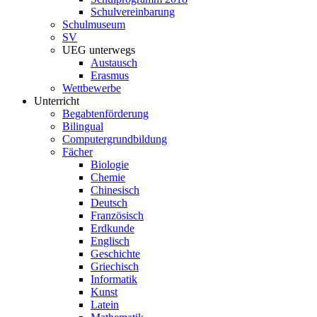
Schulvereinbarung
Schulmuseum
SV
UEG unterwegs
Austausch
Erasmus
Wettbewerbe
Unterricht
Begabtenförderung
Bilingual
Computergrundbildung
Fächer
Biologie
Chemie
Chinesisch
Deutsch
Französisch
Erdkunde
Englisch
Geschichte
Griechisch
Informatik
Kunst
Latein