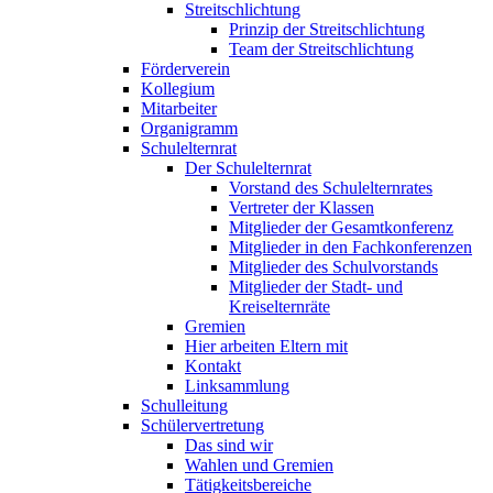
Streitschlichtung
Prinzip der Streitschlichtung
Team der Streitschlichtung
Förderverein
Kollegium
Mitarbeiter
Organigramm
Schulelternrat
Der Schulelternrat
Vorstand des Schulelternrates
Vertreter der Klassen
Mitglieder der Gesamtkonferenz
Mitglieder in den Fachkonferenzen
Mitglieder des Schulvorstands
Mitglieder der Stadt- und
Kreiselternräte
Gremien
Hier arbeiten Eltern mit
Kontakt
Linksammlung
Schulleitung
Schülervertretung
Das sind wir
Wahlen und Gremien
Tätigkeitsbereiche