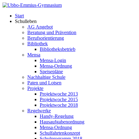
Start
Schulleben
AG Angebot
Beratung und Prävention
Berufsorientierung
Bibliothek
Bibliotheksbetrieb
Mensa
Mensa-Login
Mensa-Ordnung
Speisepläne
Nachhaltige Schule
Paten und Lotsen
Projekte
Projektwoche 2013
Projektwoche 2015
Projektwoche 2018
Regelwerke
Handy-Regelung
Hausaufgabenordnung
Mensa-Ordnung
Schulfahrtenkonzept
Schulprogramm 2018