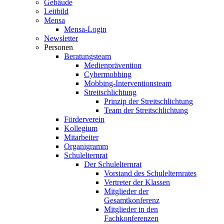
Gebäude
Leitbild
Mensa
Mensa-Login
Newsletter
Personen
Beratungsteam
Medienprävention
Cybermobbing
Mobbing-Interventionsteam
Streitschlichtung
Prinzip der Streitschlichtung
Team der Streitschlichtung
Förderverein
Kollegium
Mitarbeiter
Organigramm
Schulelternrat
Der Schulelternrat
Vorstand des Schulelternrates
Vertreter der Klassen
Mitglieder der
Gesamtkonferenz
Mitglieder in den
Fachkonferenzen