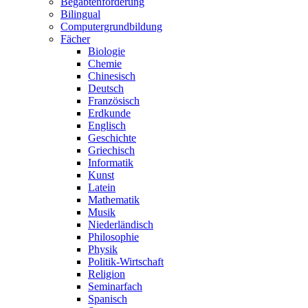
Begabtenförderung
Bilingual
Computergrundbildung
Fächer
Biologie
Chemie
Chinesisch
Deutsch
Französisch
Erdkunde
Englisch
Geschichte
Griechisch
Informatik
Kunst
Latein
Mathematik
Musik
Niederländisch
Philosophie
Physik
Politik-Wirtschaft
Religion
Seminarfach
Spanisch