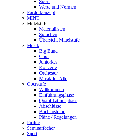
Sport
Werte und Normen
Förderkonzept
MINT
Mittelstufe
Materiallisten
Sprachen
Übersicht Mittelstufe
Musik
Big Band
Chor
Juniorkes
Konzerte
Orchester
Musik für Alle
Oberstufe
Willkommen
Einführungsphase
Qualifikationsphase
Abschlüsse
Buchausleihe
Pläne / Regelungen
Profile
Seminarfächer
Sport