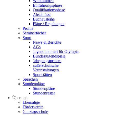
Willkommen
Einführungsphase
Qualifikationsphase
Abschlüsse
Buchausleihe
Pläne / Regelungen
Profile
Seminarfächer
Sport
News & Berichte
AGs
Jugend trainiert für Olympia
Bundesjugendspiele
Jahrgangsturniere
außerschulische
Veranstaltungen
Sportstätten
Sprachen
Stundenpläne
Stundenpläne
Stundenraster
Über uns
Ehemalige
Förderverein
Ganztagsschule