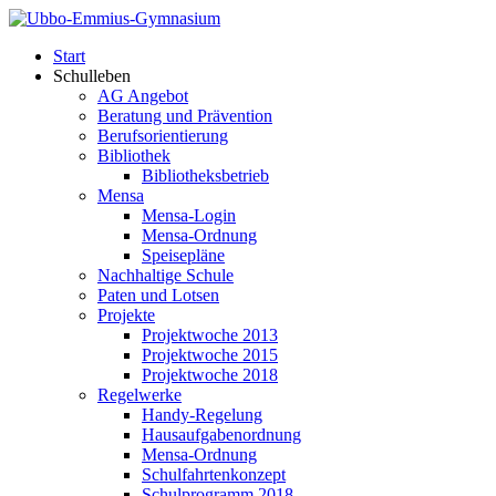
Start
Schulleben
AG Angebot
Beratung und Prävention
Berufsorientierung
Bibliothek
Bibliotheksbetrieb
Mensa
Mensa-Login
Mensa-Ordnung
Speisepläne
Nachhaltige Schule
Paten und Lotsen
Projekte
Projektwoche 2013
Projektwoche 2015
Projektwoche 2018
Regelwerke
Handy-Regelung
Hausaufgabenordnung
Mensa-Ordnung
Schulfahrtenkonzept
Schulprogramm 2018