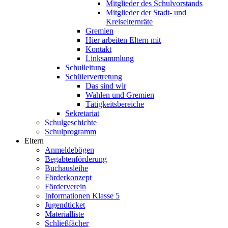
Mitglieder des Schulvorstands
Mitglieder der Stadt- und
Kreiselternräte
Gremien
Hier arbeiten Eltern mit
Kontakt
Linksammlung
Schulleitung
Schülervertretung
Das sind wir
Wahlen und Gremien
Tätigkeitsbereiche
Sekretariat
Schulgeschichte
Schulprogramm
Eltern
Anmeldebögen
Begabtenförderung
Buchausleihe
Förderkonzept
Förderverein
Informationen Klasse 5
Jugendticket
Materialliste
Schließfächer