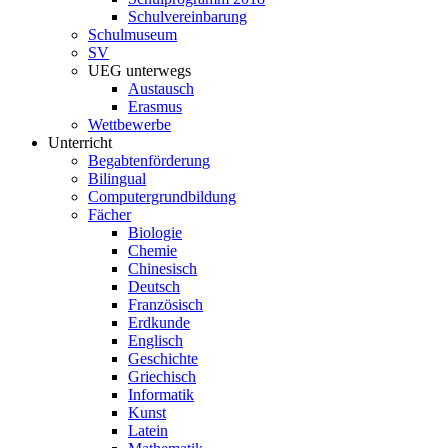
Schulvereinbarung
Schulmuseum
SV
UEG unterwegs
Austausch
Erasmus
Wettbewerbe
Unterricht
Begabtenförderung
Bilingual
Computergrundbildung
Fächer
Biologie
Chemie
Chinesisch
Deutsch
Französisch
Erdkunde
Englisch
Geschichte
Griechisch
Informatik
Kunst
Latein