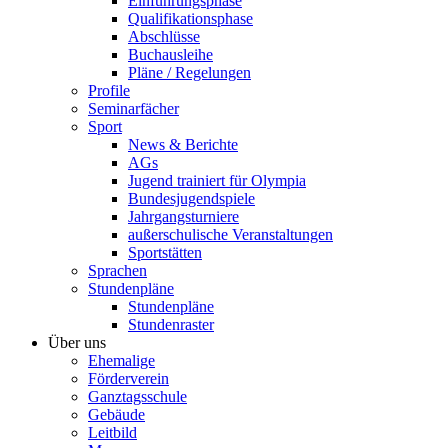
Einführungsphase
Qualifikationsphase
Abschlüsse
Buchausleihe
Pläne / Regelungen
Profile
Seminarfächer
Sport
News & Berichte
AGs
Jugend trainiert für Olympia
Bundesjugendspiele
Jahrgangsturniere
außerschulische Veranstaltungen
Sportstätten
Sprachen
Stundenpläne
Stundenpläne
Stundenraster
Über uns
Ehemalige
Förderverein
Ganztagsschule
Gebäude
Leitbild