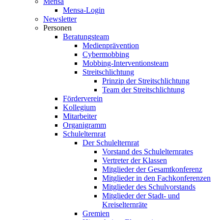
Mensa
Mensa-Login
Newsletter
Personen
Beratungsteam
Medienprävention
Cybermobbing
Mobbing-Interventionsteam
Streitschlichtung
Prinzip der Streitschlichtung
Team der Streitschlichtung
Förderverein
Kollegium
Mitarbeiter
Organigramm
Schulelternrat
Der Schulelternrat
Vorstand des Schulelternrates
Vertreter der Klassen
Mitglieder der Gesamtkonferenz
Mitglieder in den Fachkonferenzen
Mitglieder des Schulvorstands
Mitglieder der Stadt- und
Kreiselternräte
Gremien