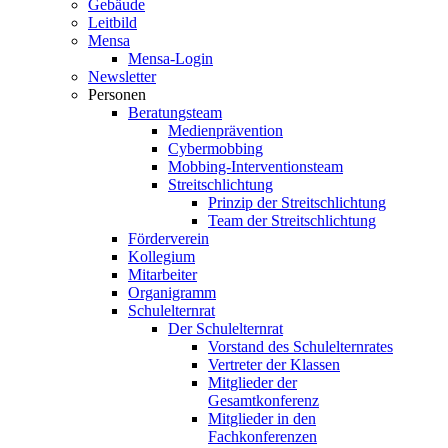
Gebäude
Leitbild
Mensa
Mensa-Login
Newsletter
Personen
Beratungsteam
Medienprävention
Cybermobbing
Mobbing-Interventionsteam
Streitschlichtung
Prinzip der Streitschlichtung
Team der Streitschlichtung
Förderverein
Kollegium
Mitarbeiter
Organigramm
Schulelternrat
Der Schulelternrat
Vorstand des Schulelternrates
Vertreter der Klassen
Mitglieder der
Gesamtkonferenz
Mitglieder in den
Fachkonferenzen