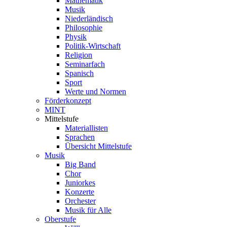
Mathematik
Musik
Niederländisch
Philosophie
Physik
Politik-Wirtschaft
Religion
Seminarfach
Spanisch
Sport
Werte und Normen
Förderkonzept
MINT
Mittelstufe
Materiallisten
Sprachen
Übersicht Mittelstufe
Musik
Big Band
Chor
Juniorkes
Konzerte
Orchester
Musik für Alle
Oberstufe