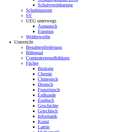
Schulvereinbarung
Schulmuseum
SV
UEG unterwegs
Austausch
Erasmus
Wettbewerbe
Unterricht
Begabtenförderung
Bilingual
Computergrundbildung
Fächer
Biologie
Chemie
Chinesisch
Deutsch
Französisch
Erdkunde
Englisch
Geschichte
Griechisch
Informatik
Kunst
Latein