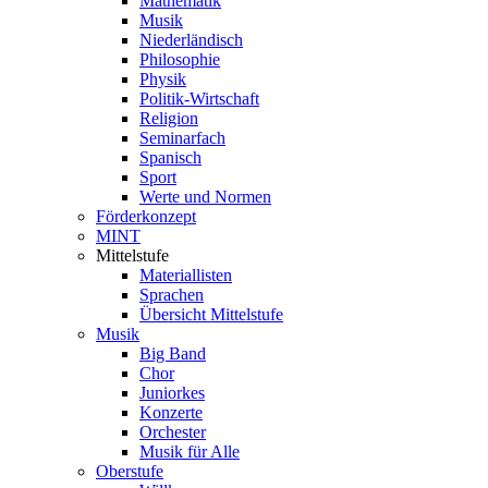
Mathematik
Musik
Niederländisch
Philosophie
Physik
Politik-Wirtschaft
Religion
Seminarfach
Spanisch
Sport
Werte und Normen
Förderkonzept
MINT
Mittelstufe
Materiallisten
Sprachen
Übersicht Mittelstufe
Musik
Big Band
Chor
Juniorkes
Konzerte
Orchester
Musik für Alle
Oberstufe