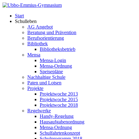
Start
Schulleben
AG Angebot
Beratung und Prävention
Berufsorientierung
Bibliothek
Bibliotheksbetrieb
Mensa
Mensa-Login
Mensa-Ordnung
Speisepläne
Nachhaltige Schule
Paten und Lotsen
Projekte
Projektwoche 2013
Projektwoche 2015
Projektwoche 2018
Regelwerke
Handy-Regelung
Hausaufgabenordnung
Mensa-Ordnung
Schulfahrtenkonzept
Schulprogramm 2018