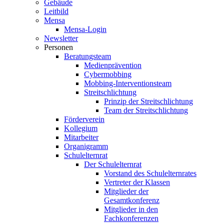
Gebäude
Leitbild
Mensa
Mensa-Login
Newsletter
Personen
Beratungsteam
Medienprävention
Cybermobbing
Mobbing-Interventionsteam
Streitschlichtung
Prinzip der Streitschlichtung
Team der Streitschlichtung
Förderverein
Kollegium
Mitarbeiter
Organigramm
Schulelternrat
Der Schulelternrat
Vorstand des Schulelternrates
Vertreter der Klassen
Mitglieder der
Gesamtkonferenz
Mitglieder in den
Fachkonferenzen