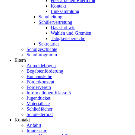
Hier arbeiten Eltern mit
Kontakt
Linksammlung
Schulleitung
Schülervertretung
Das sind wir
Wahlen und Gremien
Tätigkeitsbereiche
Sekretariat
Schulgeschichte
Schulprogramm
Eltern
Anmeldebögen
Begabtenförderung
Buchausleihe
Förderkonzept
Förderverein
Informationen Klasse 5
Jugendticket
Materialliste
Schließfächer
Schulelternrat
Kontakt
Anfahrt
Impressum