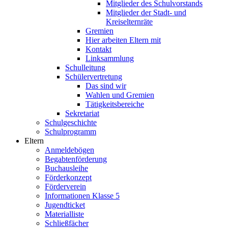
Mitglieder des Schulvorstands
Mitglieder der Stadt- und
Kreiselternräte
Gremien
Hier arbeiten Eltern mit
Kontakt
Linksammlung
Schulleitung
Schülervertretung
Das sind wir
Wahlen und Gremien
Tätigkeitsbereiche
Sekretariat
Schulgeschichte
Schulprogramm
Eltern
Anmeldebögen
Begabtenförderung
Buchausleihe
Förderkonzept
Förderverein
Informationen Klasse 5
Jugendticket
Materialliste
Schließfächer