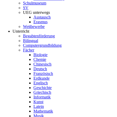
Schulmuseum
SV
UEG unterwegs
Austausch
Erasmus
Wettbewerbe
Unterricht
Begabtenförderung
Bilingual
Computergrundbildung
Fächer
Biologie
Chemie
Chinesisch
Deutsch
Französisch
Erdkunde
Englisch
Geschichte
Griechisch
Informatik
Kunst
Latein
Mathematik
Musik