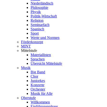
Niederländisch
Philosophie
Physik
Politik-Wirtschaft
Religion
Seminarfach
Spanisch
Sport
Werte und Normen
Förderkonzept
MINT
Mittelstufe
Materiallisten
Sprachen
Übersicht Mittelstufe
Musik
Big Band
Chor
Juniorkes
Konzerte
Orchester
Musik für Alle
Oberstufe
Willkommen
Einführungsphase