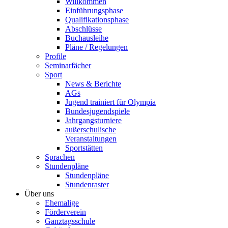
Willkommen
Einführungsphase
Qualifikationsphase
Abschlüsse
Buchausleihe
Pläne / Regelungen
Profile
Seminarfächer
Sport
News & Berichte
AGs
Jugend trainiert für Olympia
Bundesjugendspiele
Jahrgangsturniere
außerschulische
Veranstaltungen
Sportstätten
Sprachen
Stundenpläne
Stundenpläne
Stundenraster
Über uns
Ehemalige
Förderverein
Ganztagsschule