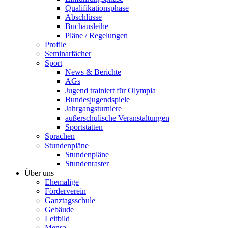
Qualifikationsphase
Abschlüsse
Buchausleihe
Pläne / Regelungen
Profile
Seminarfächer
Sport
News & Berichte
AGs
Jugend trainiert für Olympia
Bundesjugendspiele
Jahrgangsturniere
außerschulische Veranstaltungen
Sportstätten
Sprachen
Stundenpläne
Stundenpläne
Stundenraster
Über uns
Ehemalige
Förderverein
Ganztagsschule
Gebäude
Leitbild
Mensa