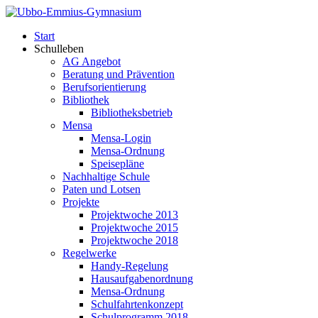
Start
Schulleben
AG Angebot
Beratung und Prävention
Berufsorientierung
Bibliothek
Bibliotheksbetrieb
Mensa
Mensa-Login
Mensa-Ordnung
Speisepläne
Nachhaltige Schule
Paten und Lotsen
Projekte
Projektwoche 2013
Projektwoche 2015
Projektwoche 2018
Regelwerke
Handy-Regelung
Hausaufgabenordnung
Mensa-Ordnung
Schulfahrtenkonzept
Schulprogramm 2018