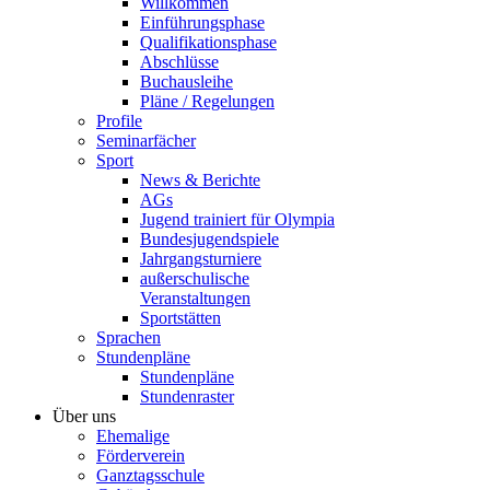
Willkommen
Einführungsphase
Qualifikationsphase
Abschlüsse
Buchausleihe
Pläne / Regelungen
Profile
Seminarfächer
Sport
News & Berichte
AGs
Jugend trainiert für Olympia
Bundesjugendspiele
Jahrgangsturniere
außerschulische
Veranstaltungen
Sportstätten
Sprachen
Stundenpläne
Stundenpläne
Stundenraster
Über uns
Ehemalige
Förderverein
Ganztagsschule