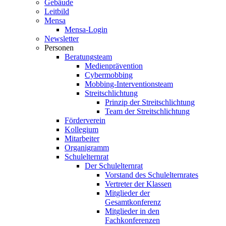
Gebäude
Leitbild
Mensa
Mensa-Login
Newsletter
Personen
Beratungsteam
Medienprävention
Cybermobbing
Mobbing-Interventionsteam
Streitschlichtung
Prinzip der Streitschlichtung
Team der Streitschlichtung
Förderverein
Kollegium
Mitarbeiter
Organigramm
Schulelternrat
Der Schulelternrat
Vorstand des Schulelternrates
Vertreter der Klassen
Mitglieder der
Gesamtkonferenz
Mitglieder in den
Fachkonferenzen