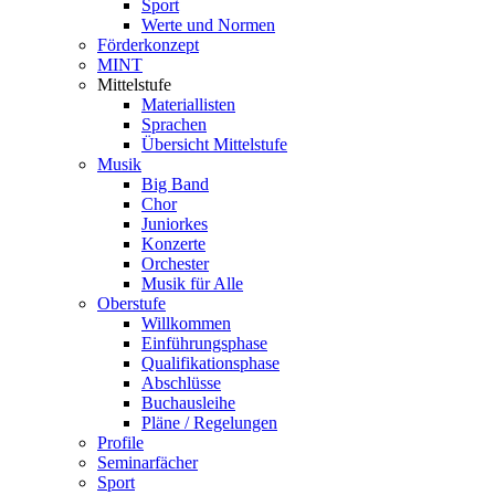
Sport
Werte und Normen
Förderkonzept
MINT
Mittelstufe
Materiallisten
Sprachen
Übersicht Mittelstufe
Musik
Big Band
Chor
Juniorkes
Konzerte
Orchester
Musik für Alle
Oberstufe
Willkommen
Einführungsphase
Qualifikationsphase
Abschlüsse
Buchausleihe
Pläne / Regelungen
Profile
Seminarfächer
Sport