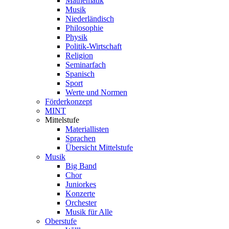
Mathematik
Musik
Niederländisch
Philosophie
Physik
Politik-Wirtschaft
Religion
Seminarfach
Spanisch
Sport
Werte und Normen
Förderkonzept
MINT
Mittelstufe
Materiallisten
Sprachen
Übersicht Mittelstufe
Musik
Big Band
Chor
Juniorkes
Konzerte
Orchester
Musik für Alle
Oberstufe