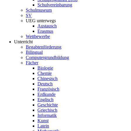
Schulvereinbarung
Schulmuseum
SV
UEG unterwegs
Austausch
Erasmus
Wettbewerbe
Unterricht
Begabtenförderung
Bilingual
Computergrundbildung
Fächer
Biologie
Chemie
Chinesisch
Deutsch
Französisch
Erdkunde
Englisch
Geschichte
Griechisch
Informatik
Kunst
Latein