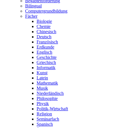
Begabtenförderung
Bilingual
Computergrundbildung
Fächer
Biologie
Chemie
Chinesisch
Deutsch
Französisch
Erdkunde
Englisch
Geschichte
Griechisch
Informatik
Kunst
Latein
Mathematik
Musik
Niederländisch
Philosophie
Physik
Politik-Wirtschaft
Religion
Seminarfach
Spanisch