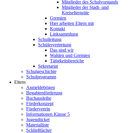
Mitglieder des Schulvorstands
Mitglieder der Stadt- und
Kreiselternräte
Gremien
Hier arbeiten Eltern mit
Kontakt
Linksammlung
Schulleitung
Schülervertretung
Das sind wir
Wahlen und Gremien
Tätigkeitsbereiche
Sekretariat
Schulgeschichte
Schulprogramm
Eltern
Anmeldebögen
Begabtenförderung
Buchausleihe
Förderkonzept
Förderverein
Informationen Klasse 5
Jugendticket
Materialliste
Schließfächer