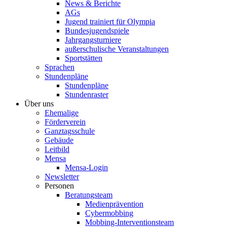
News & Berichte
AGs
Jugend trainiert für Olympia
Bundesjugendspiele
Jahrgangsturniere
außerschulische Veranstaltungen
Sportstätten
Sprachen
Stundenpläne
Stundenpläne
Stundenraster
Über uns
Ehemalige
Förderverein
Ganztagsschule
Gebäude
Leitbild
Mensa
Mensa-Login
Newsletter
Personen
Beratungsteam
Medienprävention
Cybermobbing
Mobbing-Interventionsteam