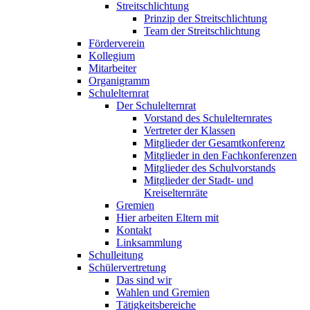
Streitschlichtung
Prinzip der Streitschlichtung
Team der Streitschlichtung
Förderverein
Kollegium
Mitarbeiter
Organigramm
Schulelternrat
Der Schulelternrat
Vorstand des Schulelternrates
Vertreter der Klassen
Mitglieder der Gesamtkonferenz
Mitglieder in den Fachkonferenzen
Mitglieder des Schulvorstands
Mitglieder der Stadt- und
Kreiselternräte
Gremien
Hier arbeiten Eltern mit
Kontakt
Linksammlung
Schulleitung
Schülervertretung
Das sind wir
Wahlen und Gremien
Tätigkeitsbereiche