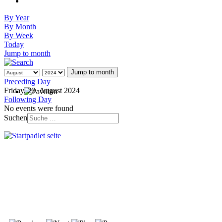
By Year
By Month
By Week
Today
Jump to month
Jump to month
Preceding Day
Friday, 23. August 2024
Following Day
No events were found
Suchen