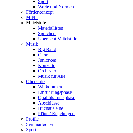
Sport
Werte und Normen
Förderkonzept
MINT
Mittelstufe
Materiallisten
Sprachen
Übersicht Mittelstufe
Musik
Big Band
Chor
Juniorkes
Konzerte
Orchester
Musik für Alle
Oberstufe
Willkommen
Einführungsphase
Qualifikationsphase
Abschlüsse
Buchausleihe
Pläne / Regelungen
Profile
Seminarfächer
Sport