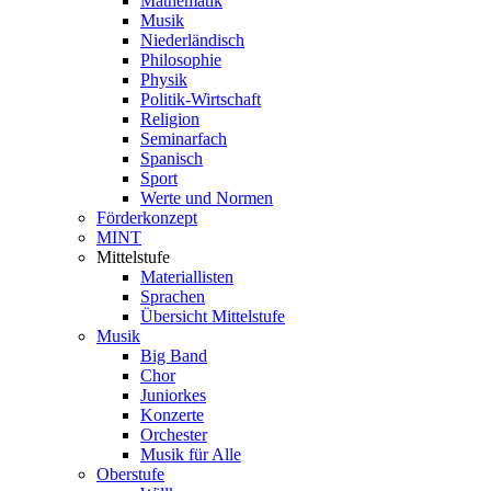
Mathematik
Musik
Niederländisch
Philosophie
Physik
Politik-Wirtschaft
Religion
Seminarfach
Spanisch
Sport
Werte und Normen
Förderkonzept
MINT
Mittelstufe
Materiallisten
Sprachen
Übersicht Mittelstufe
Musik
Big Band
Chor
Juniorkes
Konzerte
Orchester
Musik für Alle
Oberstufe