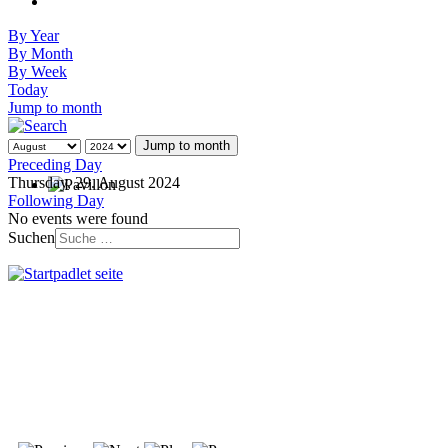
By Year
By Month
By Week
Today
Jump to month
Jump to month
Preceding Day
Thursday, 29. August 2024
Following Day
No events were found
Suchen