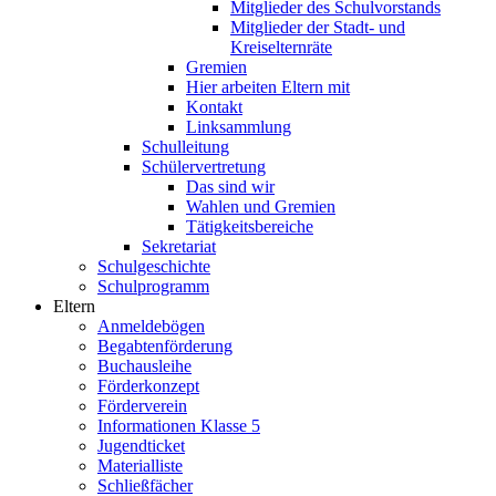
Mitglieder des Schulvorstands
Mitglieder der Stadt- und
Kreiselternräte
Gremien
Hier arbeiten Eltern mit
Kontakt
Linksammlung
Schulleitung
Schülervertretung
Das sind wir
Wahlen und Gremien
Tätigkeitsbereiche
Sekretariat
Schulgeschichte
Schulprogramm
Eltern
Anmeldebögen
Begabtenförderung
Buchausleihe
Förderkonzept
Förderverein
Informationen Klasse 5
Jugendticket
Materialliste
Schließfächer