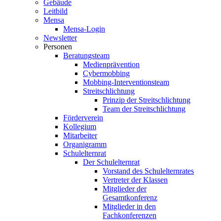
Gebäude
Leitbild
Mensa
Mensa-Login
Newsletter
Personen
Beratungsteam
Medienprävention
Cybermobbing
Mobbing-Interventionsteam
Streitschlichtung
Prinzip der Streitschlichtung
Team der Streitschlichtung
Förderverein
Kollegium
Mitarbeiter
Organigramm
Schulelternrat
Der Schulelternrat
Vorstand des Schulelternrates
Vertreter der Klassen
Mitglieder der
Gesamtkonferenz
Mitglieder in den
Fachkonferenzen