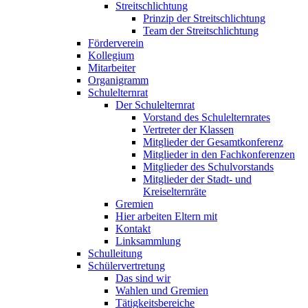
Streitschlichtung
Prinzip der Streitschlichtung
Team der Streitschlichtung
Förderverein
Kollegium
Mitarbeiter
Organigramm
Schulelternrat
Der Schulelternrat
Vorstand des Schulelternrates
Vertreter der Klassen
Mitglieder der Gesamtkonferenz
Mitglieder in den Fachkonferenzen
Mitglieder des Schulvorstands
Mitglieder der Stadt- und
Kreiselternräte
Gremien
Hier arbeiten Eltern mit
Kontakt
Linksammlung
Schulleitung
Schülervertretung
Das sind wir
Wahlen und Gremien
Tätigkeitsbereiche