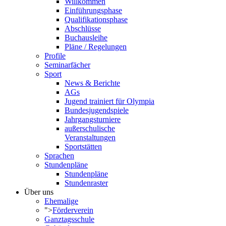
Willkommen
Einführungsphase
Qualifikationsphase
Abschlüsse
Buchausleihe
Pläne / Regelungen
Profile
Seminarfächer
Sport
News & Berichte
AGs
Jugend trainiert für Olympia
Bundesjugendspiele
Jahrgangsturniere
außerschulische
Veranstaltungen
Sportstätten
Sprachen
Stundenpläne
Stundenpläne
Stundenraster
Über uns
Ehemalige
">
Förderverein
Ganztagsschule