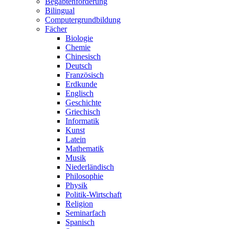
Begabtenförderung
Bilingual
Computergrundbildung
Fächer
Biologie
Chemie
Chinesisch
Deutsch
Französisch
Erdkunde
Englisch
Geschichte
Griechisch
Informatik
Kunst
Latein
Mathematik
Musik
Niederländisch
Philosophie
Physik
Politik-Wirtschaft
Religion
Seminarfach
Spanisch