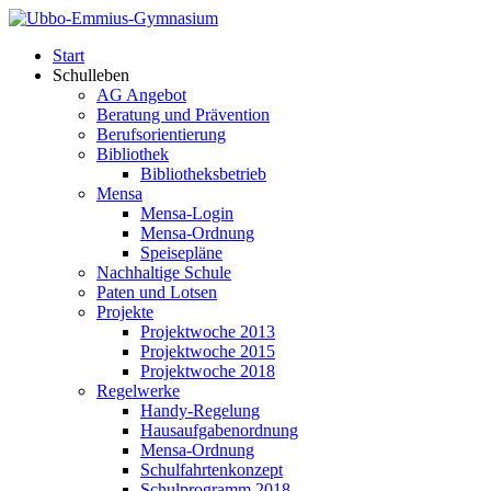
Start
Schulleben
AG Angebot
Beratung und Prävention
Berufsorientierung
Bibliothek
Bibliotheksbetrieb
Mensa
Mensa-Login
Mensa-Ordnung
Speisepläne
Nachhaltige Schule
Paten und Lotsen
Projekte
Projektwoche 2013
Projektwoche 2015
Projektwoche 2018
Regelwerke
Handy-Regelung
Hausaufgabenordnung
Mensa-Ordnung
Schulfahrtenkonzept
Schulprogramm 2018