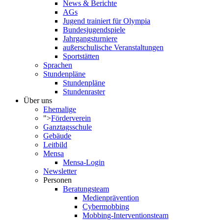
News & Berichte
AGs
Jugend trainiert für Olympia
Bundesjugendspiele
Jahrgangsturniere
außerschulische Veranstaltungen
Sportstätten
Sprachen
Stundenpläne
Stundenpläne
Stundenraster
Über uns
Ehemalige
">
Förderverein
Ganztagsschule
Gebäude
Leitbild
Mensa
Mensa-Login
Newsletter
Personen
Beratungsteam
Medienprävention
Cybermobbing
Mobbing-Interventionsteam