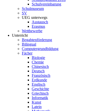
Schulvereinbarung
Schulmuseum
SV
UEG unterwegs
Austausch
Erasmus
Wettbewerbe
Unterricht
Begabtenförderung
Bilingual
Computergrundbildung
Fächer
Biologie
Chemie
Chinesisch
Deutsch
Französisch
Erdkunde
Englisch
Geschichte
Griechisch
Informatik
Kunst
Latein