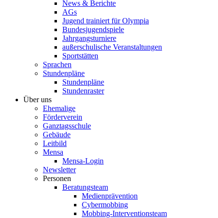
News & Berichte
AGs
Jugend trainiert für Olympia
Bundesjugendspiele
Jahrgangsturniere
außerschulische Veranstaltungen
Sportstätten
Sprachen
Stundenpläne
Stundenpläne
Stundenraster
Über uns
Ehemalige
Förderverein
Ganztagsschule
Gebäude
Leitbild
Mensa
Mensa-Login
Newsletter
Personen
Beratungsteam
Medienprävention
Cybermobbing
Mobbing-Interventionsteam