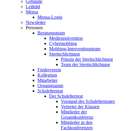
Gebäude
Leitbild
Mensa
Mensa-Login
Newsletter
Personen
Beratungsteam
Medienprävention
Cybermobbing
Mobbing-Interventionsteam
Streitschlichtung
Prinzip der Streitschlichtung
Team der Streitschlichtung
Förderverein
Kollegium
Mitarbeiter
Organigramm
Schulelternrat
Der Schulelternrat
Vorstand des Schulelternrates
Vertreter der Klassen
Mitglieder der
Gesamtkonferenz
Mitglieder in den
Fachkonferenzen