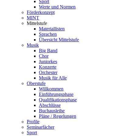
Sport
Werte und Normen
Förderkonzept
MINT
Mittelstufe
Materiallisten
Sprachen
Übersicht Mittelstufe
Musik
Big Band
Chor
Juniorkes
Konzerte
Orchester
Musik für Alle
Oberstufe
Willkommen
Einführungsphase
Qualifikationsphase
Abschlüsse
Buchausleihe
Pläne / Regelungen
Profile
Seminarfächer
Sport