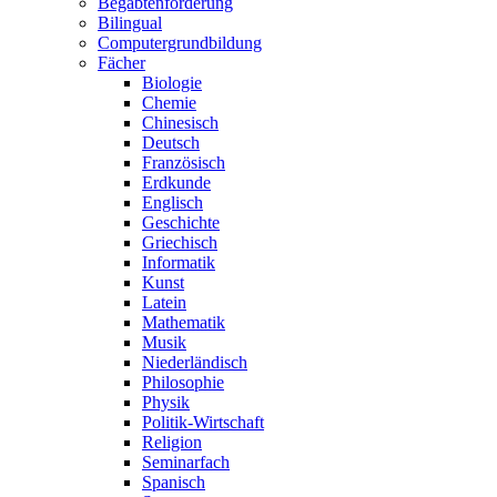
Begabtenförderung
Bilingual
Computergrundbildung
Fächer
Biologie
Chemie
Chinesisch
Deutsch
Französisch
Erdkunde
Englisch
Geschichte
Griechisch
Informatik
Kunst
Latein
Mathematik
Musik
Niederländisch
Philosophie
Physik
Politik-Wirtschaft
Religion
Seminarfach
Spanisch