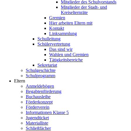
Mitglieder des Schulvorstands
Mitglieder der Stadt- und
Kreiselternräte
Gremien
Hier arbeiten Eltern mit
Kontakt
Linksammlung
Schulleitung
Schülervertretung
Das sind wir
Wahlen und Gremien
Tätigkeitsbereiche
Sekretariat
Schulgeschichte
Schulprogramm
Eltern
Anmeldebögen
Begabtenförderung
Buchausleihe
Förderkonzept
Förderverein
Informationen Klasse 5
Jugendticket
Materialliste
Schließfächer