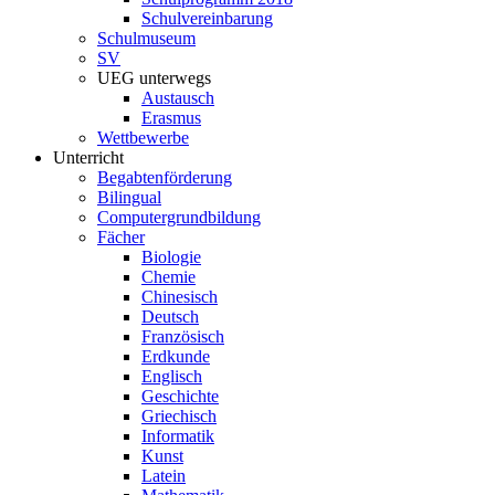
Schulvereinbarung
Schulmuseum
SV
UEG unterwegs
Austausch
Erasmus
Wettbewerbe
Unterricht
Begabtenförderung
Bilingual
Computergrundbildung
Fächer
Biologie
Chemie
Chinesisch
Deutsch
Französisch
Erdkunde
Englisch
Geschichte
Griechisch
Informatik
Kunst
Latein