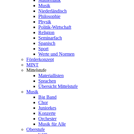
Mathematik
Musik
Niederländisch
Philosophie
Physik
Politik-Wirtschaft
Religion
Seminarfach
Spanisch
Sport
Werte und Normen
Förderkonzept
MINT
Mittelstufe
Materiallisten
Sprachen
Übersicht Mittelstufe
Musik
Big Band
Chor
Juniorkes
Konzerte
Orchester
Musik für Alle
Oberstufe