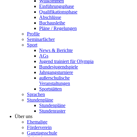
Willkommen
Einführungsphase
Qualifikationsphase
Abschlüsse
Buchausleihe
Pläne / Regelungen
Profile
Seminarfächer
Sport
News & Berichte
AGs
Jugend trainiert für Olympia
Bundesjugendspiele
Jahrgangsturniere
außerschulische
Veranstaltungen
Sportstätten
Sprachen
Stundenpläne
Stundenpläne
Stundenraster
Über uns
Ehemalige
Förderverein
Ganztagsschule