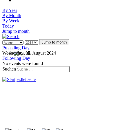
By Year
By Month
By Week
Today
Jump to month
Jump to month
Preceding Day
Wednesday, 07. August 2024
Following Day
No events were found
Suchen