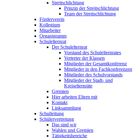
Streitschlichtung
Prinzip der Streitschlichtung
Team der Streitschlichtung
Förderverein
Kollegium
Mitarbeiter
Organigramm
Schulelternrat
Der Schulelternrat
Vorstand des Schulelternrates
Vertreter der Klassen
Mitglieder der Gesamtkonferenz
Mitglieder in den Fachkonferenzen
Mitglieder des Schulvorstands
Mitglieder der Stadt- und
Kreiselternräte
Gremien
Hier arbeiten Eltern mit
Kontakt
Linksammlung
Schulleitung
Schülervertretung
Das sind wir
Wahlen und Gremien
Tätigkeitsbereiche