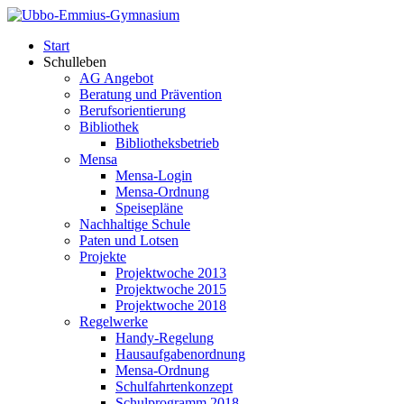
Start
Schulleben
AG Angebot
Beratung und Prävention
Berufsorientierung
Bibliothek
Bibliotheksbetrieb
Mensa
Mensa-Login
Mensa-Ordnung
Speisepläne
Nachhaltige Schule
Paten und Lotsen
Projekte
Projektwoche 2013
Projektwoche 2015
Projektwoche 2018
Regelwerke
Handy-Regelung
Hausaufgabenordnung
Mensa-Ordnung
Schulfahrtenkonzept
Schulprogramm 2018