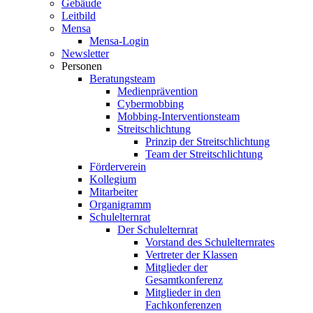
Gebäude
Leitbild
Mensa
Mensa-Login
Newsletter
Personen
Beratungsteam
Medienprävention
Cybermobbing
Mobbing-Interventionsteam
Streitschlichtung
Prinzip der Streitschlichtung
Team der Streitschlichtung
Förderverein
Kollegium
Mitarbeiter
Organigramm
Schulelternrat
Der Schulelternrat
Vorstand des Schulelternrates
Vertreter der Klassen
Mitglieder der
Gesamtkonferenz
Mitglieder in den
Fachkonferenzen