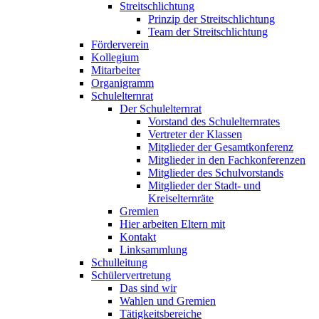
Streitschlichtung
Prinzip der Streitschlichtung
Team der Streitschlichtung
Förderverein
Kollegium
Mitarbeiter
Organigramm
Schulelternrat
Der Schulelternrat
Vorstand des Schulelternrates
Vertreter der Klassen
Mitglieder der Gesamtkonferenz
Mitglieder in den Fachkonferenzen
Mitglieder des Schulvorstands
Mitglieder der Stadt- und
Kreiselternräte
Gremien
Hier arbeiten Eltern mit
Kontakt
Linksammlung
Schulleitung
Schülervertretung
Das sind wir
Wahlen und Gremien
Tätigkeitsbereiche