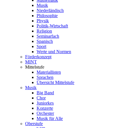
Mathematik
Musik
Niederländisch
Philosophie
Physik
Politik-Wirtschaft
Religion
Seminarfach
Spanisch
Sport
Werte und Normen
Förderkonzept
MINT
Mittelstufe
Materiallisten
Sprachen
Übersicht Mittelstufe
Musik
Big Band
Chor
Juniorkes
Konzerte
Orchester
Musik für Alle
Oberstufe