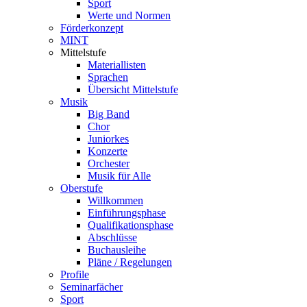
Sport
Werte und Normen
Förderkonzept
MINT
Mittelstufe
Materiallisten
Sprachen
Übersicht Mittelstufe
Musik
Big Band
Chor
Juniorkes
Konzerte
Orchester
Musik für Alle
Oberstufe
Willkommen
Einführungsphase
Qualifikationsphase
Abschlüsse
Buchausleihe
Pläne / Regelungen
Profile
Seminarfächer
Sport