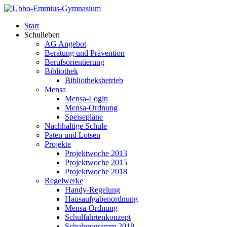
Start
Schulleben
AG Angebot
Beratung und Prävention
Berufsorientierung
Bibliothek
Bibliotheksbetrieb
Mensa
Mensa-Login
Mensa-Ordnung
Speisepläne
Nachhaltige Schule
Paten und Lotsen
Projekte
Projektwoche 2013
Projektwoche 2015
Projektwoche 2018
Regelwerke
Handy-Regelung
Hausaufgabenordnung
Mensa-Ordnung
Schulfahrtenkonzept
Schulprogramm 2018