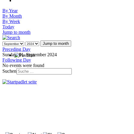
By Year
By Month
By Week
Today
Jump to month
Jump to month
Preceding Day
Sunday, 01. September 2024
Following Day
No events were found
Suchen