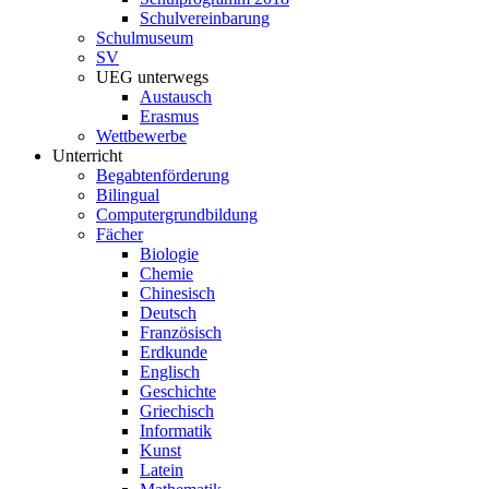
Schulvereinbarung
Schulmuseum
SV
UEG unterwegs
Austausch
Erasmus
Wettbewerbe
Unterricht
Begabtenförderung
Bilingual
Computergrundbildung
Fächer
Biologie
Chemie
Chinesisch
Deutsch
Französisch
Erdkunde
Englisch
Geschichte
Griechisch
Informatik
Kunst
Latein