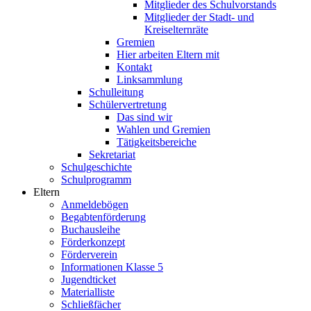
Mitglieder des Schulvorstands
Mitglieder der Stadt- und
Kreiselternräte
Gremien
Hier arbeiten Eltern mit
Kontakt
Linksammlung
Schulleitung
Schülervertretung
Das sind wir
Wahlen und Gremien
Tätigkeitsbereiche
Sekretariat
Schulgeschichte
Schulprogramm
Eltern
Anmeldebögen
Begabtenförderung
Buchausleihe
Förderkonzept
Förderverein
Informationen Klasse 5
Jugendticket
Materialliste
Schließfächer