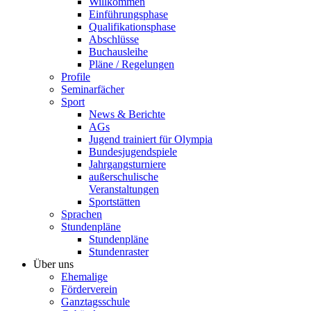
Willkommen
Einführungsphase
Qualifikationsphase
Abschlüsse
Buchausleihe
Pläne / Regelungen
Profile
Seminarfächer
Sport
News & Berichte
AGs
Jugend trainiert für Olympia
Bundesjugendspiele
Jahrgangsturniere
außerschulische
Veranstaltungen
Sportstätten
Sprachen
Stundenpläne
Stundenpläne
Stundenraster
Über uns
Ehemalige
Förderverein
Ganztagsschule