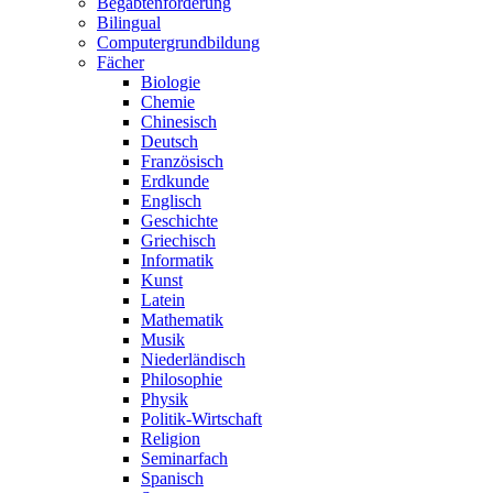
Begabtenförderung
Bilingual
Computergrundbildung
Fächer
Biologie
Chemie
Chinesisch
Deutsch
Französisch
Erdkunde
Englisch
Geschichte
Griechisch
Informatik
Kunst
Latein
Mathematik
Musik
Niederländisch
Philosophie
Physik
Politik-Wirtschaft
Religion
Seminarfach
Spanisch