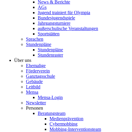
News & Berichte
AGs
Jugend trainiert für Olympia
Bundesjugendspiele
Jahrgangsturniere
außerschulische Veranstaltungen
Sportstätten
Sprachen
Stundenpläne
Stundenpläne
Stundenraster
Über uns
Ehemalige
Förderverein
Ganztagsschule
Gebäude
Leitbild
Mensa
Mensa-Login
Newsletter
Personen
Beratungsteam
Medienprävention
Cybermobbing
Mobbing-Interventionsteam