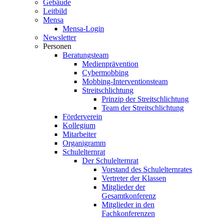
Gebäude
Leitbild
Mensa
Mensa-Login
Newsletter
Personen
Beratungsteam
Medienprävention
Cybermobbing
Mobbing-Interventionsteam
Streitschlichtung
Prinzip der Streitschlichtung
Team der Streitschlichtung
Förderverein
Kollegium
Mitarbeiter
Organigramm
Schulelternrat
Der Schulelternrat
Vorstand des Schulelternrates
Vertreter der Klassen
Mitglieder der
Gesamtkonferenz
Mitglieder in den
Fachkonferenzen