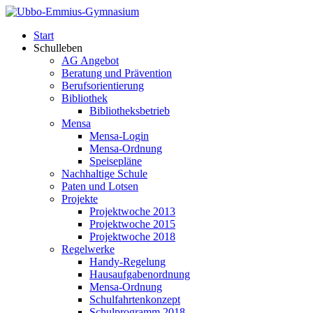
Start
Schulleben
AG Angebot
Beratung und Prävention
Berufsorientierung
Bibliothek
Bibliotheksbetrieb
Mensa
Mensa-Login
Mensa-Ordnung
Speisepläne
Nachhaltige Schule
Paten und Lotsen
Projekte
Projektwoche 2013
Projektwoche 2015
Projektwoche 2018
Regelwerke
Handy-Regelung
Hausaufgabenordnung
Mensa-Ordnung
Schulfahrtenkonzept
Schulprogramm 2018