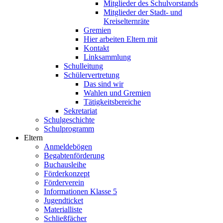
Mitglieder des Schulvorstands
Mitglieder der Stadt- und
Kreiselternräte
Gremien
Hier arbeiten Eltern mit
Kontakt
Linksammlung
Schulleitung
Schülervertretung
Das sind wir
Wahlen und Gremien
Tätigkeitsbereiche
Sekretariat
Schulgeschichte
Schulprogramm
Eltern
Anmeldebögen
Begabtenförderung
Buchausleihe
Förderkonzept
Förderverein
Informationen Klasse 5
Jugendticket
Materialliste
Schließfächer