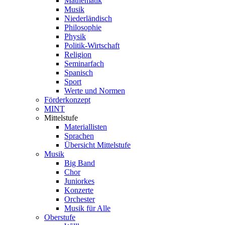
Mathematik
Musik
Niederländisch
Philosophie
Physik
Politik-Wirtschaft
Religion
Seminarfach
Spanisch
Sport
Werte und Normen
Förderkonzept
MINT
Mittelstufe
Materiallisten
Sprachen
Übersicht Mittelstufe
Musik
Big Band
Chor
Juniorkes
Konzerte
Orchester
Musik für Alle
Oberstufe