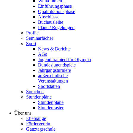
Willkommen
Einführungsphase
Qualifikationsphase
Abschlüsse
Buchausleihe
Pläne / Regelungen
Profile
Seminarfächer
Sport
News & Berichte
AGs
Jugend trainiert für Olympia
Bundesjugendspiele
Jahrgangsturniere
außerschulische
Veranstaltungen
Sportstätten
Sprachen
Stundenpläne
Stundenpläne
Stundenraster
Über uns
Ehemalige
Förderverein
Ganztagsschule