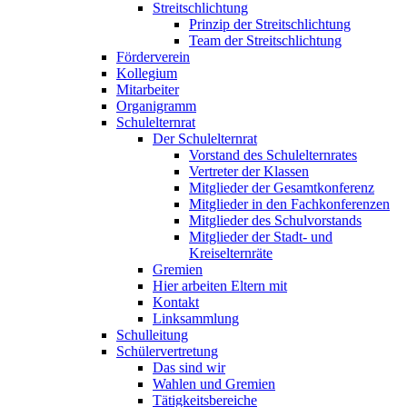
Streitschlichtung
Prinzip der Streitschlichtung
Team der Streitschlichtung
Förderverein
Kollegium
Mitarbeiter
Organigramm
Schulelternrat
Der Schulelternrat
Vorstand des Schulelternrates
Vertreter der Klassen
Mitglieder der Gesamtkonferenz
Mitglieder in den Fachkonferenzen
Mitglieder des Schulvorstands
Mitglieder der Stadt- und
Kreiselternräte
Gremien
Hier arbeiten Eltern mit
Kontakt
Linksammlung
Schulleitung
Schülervertretung
Das sind wir
Wahlen und Gremien
Tätigkeitsbereiche