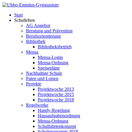
Start
Schulleben
AG Angebot
Beratung und Prävention
Berufsorientierung
Bibliothek
Bibliotheksbetrieb
Mensa
Mensa-Login
Mensa-Ordnung
Speisepläne
Nachhaltige Schule
Paten und Lotsen
Projekte
Projektwoche 2013
Projektwoche 2015
Projektwoche 2018
Regelwerke
Handy-Regelung
Hausaufgabenordnung
Mensa-Ordnung
Schulfahrtenkonzept
Schulprogramm 2018