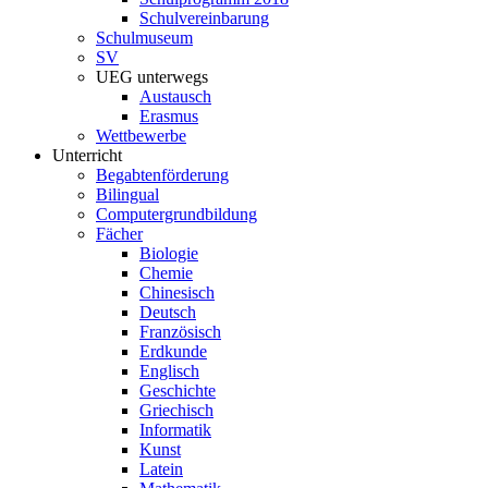
Schulvereinbarung
Schulmuseum
SV
UEG unterwegs
Austausch
Erasmus
Wettbewerbe
Unterricht
Begabtenförderung
Bilingual
Computergrundbildung
Fächer
Biologie
Chemie
Chinesisch
Deutsch
Französisch
Erdkunde
Englisch
Geschichte
Griechisch
Informatik
Kunst
Latein