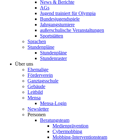
News & Berichte
AGs
Jugend trainiert für Olympia
Bundesjugendspiele
Jahrgangsturniere
außerschulische Veranstaltungen
Sportstätten
Sprachen
Stundenpläne
Stundenpläne
Stundenraster
Über uns
Ehemalige
Förderverein
Ganztagsschule
Gebäude
Leitbild
Mensa
Mensa-Login
Newsletter
Personen
Beratungsteam
Medienprävention
Cybermobbing
Mobbing-Interventionsteam