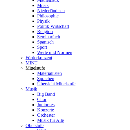
Mathematik
Musik
Niederländisch
Philosophie
Physik
Politik-Wirtschaft
Religion
Seminarfach
Spanisch
Sport
Werte und Normen
Förderkonzept
MINT
Mittelstufe
Materiallisten
Sprachen
Übersicht Mittelstufe
Musik
Big Band
Chor
Juniorkes
Konzerte
Orchester
Musik für Alle
Oberstufe