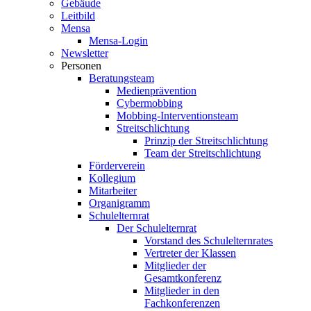
Gebäude
Leitbild
Mensa
Mensa-Login
Newsletter
Personen
Beratungsteam
Medienprävention
Cybermobbing
Mobbing-Interventionsteam
Streitschlichtung
Prinzip der Streitschlichtung
Team der Streitschlichtung
Förderverein
Kollegium
Mitarbeiter
Organigramm
Schulelternrat
Der Schulelternrat
Vorstand des Schulelternrates
Vertreter der Klassen
Mitglieder der
Gesamtkonferenz
Mitglieder in den
Fachkonferenzen