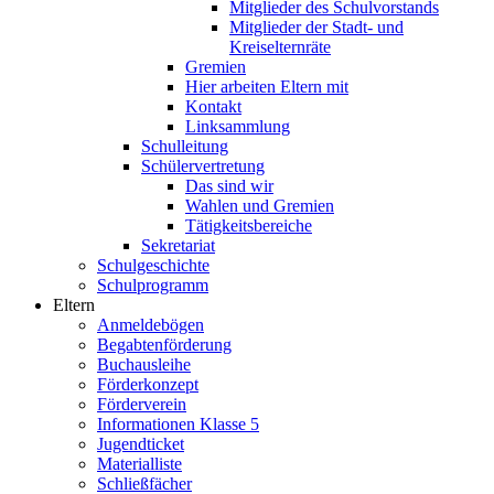
Mitglieder des Schulvorstands
Mitglieder der Stadt- und
Kreiselternräte
Gremien
Hier arbeiten Eltern mit
Kontakt
Linksammlung
Schulleitung
Schülervertretung
Das sind wir
Wahlen und Gremien
Tätigkeitsbereiche
Sekretariat
Schulgeschichte
Schulprogramm
Eltern
Anmeldebögen
Begabtenförderung
Buchausleihe
Förderkonzept
Förderverein
Informationen Klasse 5
Jugendticket
Materialliste
Schließfächer