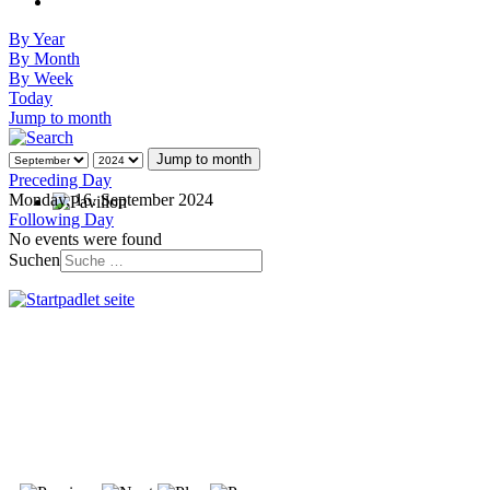
By Year
By Month
By Week
Today
Jump to month
Jump to month
Preceding Day
Monday, 16. September 2024
Following Day
No events were found
Suchen