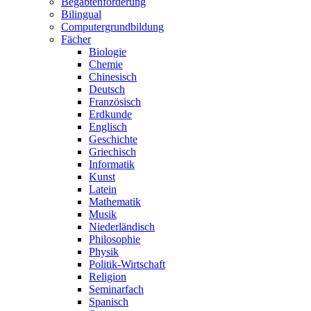
Begabtenförderung
Bilingual
Computergrundbildung
Fächer
Biologie
Chemie
Chinesisch
Deutsch
Französisch
Erdkunde
Englisch
Geschichte
Griechisch
Informatik
Kunst
Latein
Mathematik
Musik
Niederländisch
Philosophie
Physik
Politik-Wirtschaft
Religion
Seminarfach
Spanisch