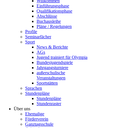
Willkommen
Einführungsphase
Qualifikationsphase
Abschlüsse
Buchausleihe
Pläne / Regelungen
Profile
Seminarfächer
Sport
News & Berichte
AGs
Jugend trainiert für Olympia
Bundesjugendspiele
Jahrgangsturniere
außerschulische
Veranstaltungen
Sportstätten
Sprachen
Stundenpläne
Stundenpläne
Stundenraster
Über uns
Ehemalige
Förderverein
Ganztagsschule