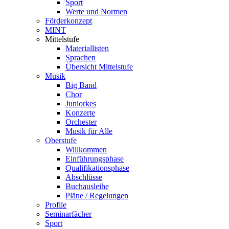
Sport
Werte und Normen
Förderkonzept
MINT
Mittelstufe
Materiallisten
Sprachen
Übersicht Mittelstufe
Musik
Big Band
Chor
Juniorkes
Konzerte
Orchester
Musik für Alle
Oberstufe
Willkommen
Einführungsphase
Qualifikationsphase
Abschlüsse
Buchausleihe
Pläne / Regelungen
Profile
Seminarfächer
Sport