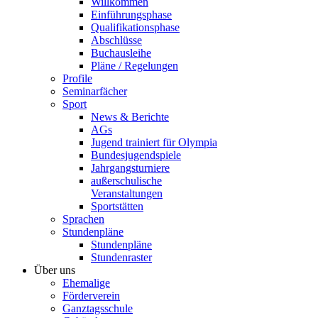
Willkommen
Einführungsphase
Qualifikationsphase
Abschlüsse
Buchausleihe
Pläne / Regelungen
Profile
Seminarfächer
Sport
News & Berichte
AGs
Jugend trainiert für Olympia
Bundesjugendspiele
Jahrgangsturniere
außerschulische
Veranstaltungen
Sportstätten
Sprachen
Stundenpläne
Stundenpläne
Stundenraster
Über uns
Ehemalige
Förderverein
Ganztagsschule