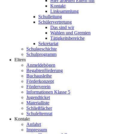
Hier arbeiten Eltern mit
Kontakt
Linksammlung
Schulleitung
Schülervertretung
Das sind wir
Wahlen und Gremien
Tätigkeitsbereiche
Sekretariat
Schulgeschichte
Schulprogramm
Eltern
Anmeldebögen
Begabtenförderung
Buchausleihe
Förderkonzept
Förderverein
Informationen Klasse 5
Jugendticket
Materialliste
Schließfächer
Schulelternrat
Kontakt
Anfahrt
Impressum