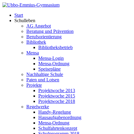
Start
Schulleben
AG Angebot
Beratung und Prävention
Berufsorientierung
Bibliothek
Bibliotheksbetrieb
Mensa
Mensa-Login
Mensa-Ordnung
Speisepläne
Nachhaltige Schule
Paten und Lotsen
Projekte
Projektwoche 2013
Projektwoche 2015
Projektwoche 2018
Regelwerke
Handy-Regelung
Hausaufgabenordnung
Mensa-Ordnung
Schulfahrtenkonzept
Schulprogramm 2018