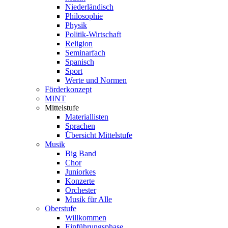
Niederländisch
Philosophie
Physik
Politik-Wirtschaft
Religion
Seminarfach
Spanisch
Sport
Werte und Normen
Förderkonzept
MINT
Mittelstufe
Materiallisten
Sprachen
Übersicht Mittelstufe
Musik
Big Band
Chor
Juniorkes
Konzerte
Orchester
Musik für Alle
Oberstufe
Willkommen
Einführungsphase