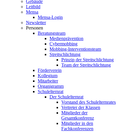
Gebäude
Leitbild
Mensa
Mensa-Login
Newsletter
Personen
Beratungsteam
Medienprävention
Cybermobbing
Mobbing-Interventionsteam
Streitschlichtung
Prinzip der Streitschlichtung
Team der Streitschlichtung
Förderverein
Kollegium
Mitarbeiter
Organigramm
Schulelternrat
Der Schulelternrat
Vorstand des Schulelternrates
Vertreter der Klassen
Mitglieder der
Gesamtkonferenz
Mitglieder in den
Fachkonferenzen