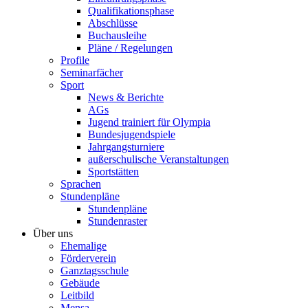
Qualifikationsphase
Abschlüsse
Buchausleihe
Pläne / Regelungen
Profile
Seminarfächer
Sport
News & Berichte
AGs
Jugend trainiert für Olympia
Bundesjugendspiele
Jahrgangsturniere
außerschulische Veranstaltungen
Sportstätten
Sprachen
Stundenpläne
Stundenpläne
Stundenraster
Über uns
Ehemalige
Förderverein
Ganztagsschule
Gebäude
Leitbild
Mensa