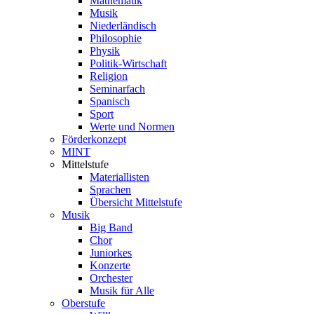
Mathematik
Musik
Niederländisch
Philosophie
Physik
Politik-Wirtschaft
Religion
Seminarfach
Spanisch
Sport
Werte und Normen
Förderkonzept
MINT
Mittelstufe
Materiallisten
Sprachen
Übersicht Mittelstufe
Musik
Big Band
Chor
Juniorkes
Konzerte
Orchester
Musik für Alle
Oberstufe