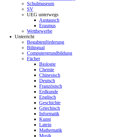
Schulmuseum
SV
UEG unterwegs
Austausch
Erasmus
Wettbewerbe
Unterricht
Begabtenförderung
Bilingual
Computergrundbildung
Fächer
Biologie
Chemie
Chinesisch
Deutsch
Französisch
Erdkunde
Englisch
Geschichte
Griechisch
Informatik
Kunst
Latein
Mathematik
Musik