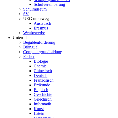
Schulvereinbarung
Schulmuseum
SV
UEG unterwegs
Austausch
Erasmus
Wettbewerbe
Unterricht
Begabtenförderung
Bilingual
Computergrundbildung
Fächer
Biologie
Chemie
Chinesisch
Deutsch
Französisch
Erdkunde
Englisch
Geschichte
Griechisch
Informatik
Kunst
Latein