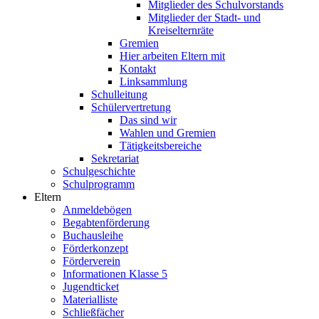
Mitglieder des Schulvorstands
Mitglieder der Stadt- und
Kreiselternräte
Gremien
Hier arbeiten Eltern mit
Kontakt
Linksammlung
Schulleitung
Schülervertretung
Das sind wir
Wahlen und Gremien
Tätigkeitsbereiche
Sekretariat
Schulgeschichte
Schulprogramm
Eltern
Anmeldebögen
Begabtenförderung
Buchausleihe
Förderkonzept
Förderverein
Informationen Klasse 5
Jugendticket
Materialliste
Schließfächer