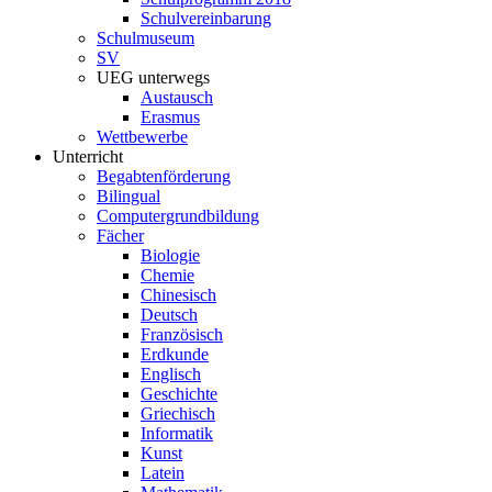
Schulvereinbarung
Schulmuseum
SV
UEG unterwegs
Austausch
Erasmus
Wettbewerbe
Unterricht
Begabtenförderung
Bilingual
Computergrundbildung
Fächer
Biologie
Chemie
Chinesisch
Deutsch
Französisch
Erdkunde
Englisch
Geschichte
Griechisch
Informatik
Kunst
Latein