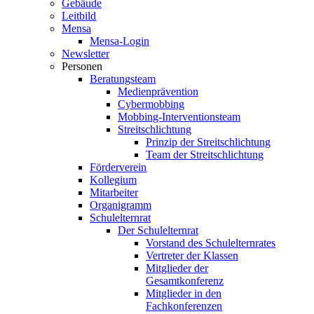
Gebäude
Leitbild
Mensa
Mensa-Login
Newsletter
Personen
Beratungsteam
Medienprävention
Cybermobbing
Mobbing-Interventionsteam
Streitschlichtung
Prinzip der Streitschlichtung
Team der Streitschlichtung
Förderverein
Kollegium
Mitarbeiter
Organigramm
Schulelternrat
Der Schulelternrat
Vorstand des Schulelternrates
Vertreter der Klassen
Mitglieder der
Gesamtkonferenz
Mitglieder in den
Fachkonferenzen