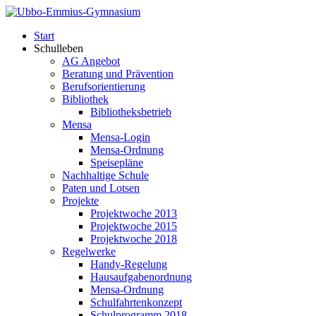
Start
Schulleben
AG Angebot
Beratung und Prävention
Berufsorientierung
Bibliothek
Bibliotheksbetrieb
Mensa
Mensa-Login
Mensa-Ordnung
Speisepläne
Nachhaltige Schule
Paten und Lotsen
Projekte
Projektwoche 2013
Projektwoche 2015
Projektwoche 2018
Regelwerke
Handy-Regelung
Hausaufgabenordnung
Mensa-Ordnung
Schulfahrtenkonzept
Schulprogramm 2018