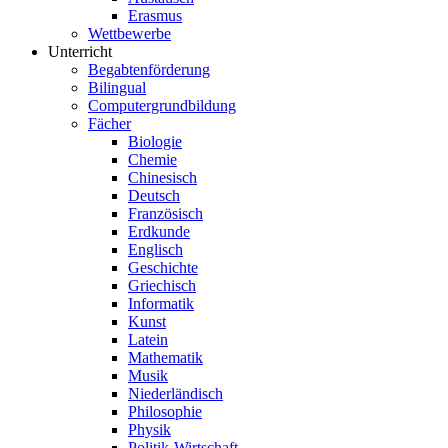
Erasmus
Wettbewerbe
Unterricht
Begabtenförderung
Bilingual
Computergrundbildung
Fächer
Biologie
Chemie
Chinesisch
Deutsch
Französisch
Erdkunde
Englisch
Geschichte
Griechisch
Informatik
Kunst
Latein
Mathematik
Musik
Niederländisch
Philosophie
Physik
Politik-Wirtschaft