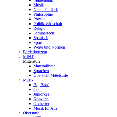
Mathematik
Musik
Niederländisch
Philosophie
Physik
Politik-Wirtschaft
Religion
Seminarfach
Spanisch
Sport
Werte und Normen
Förderkonzept
MINT
Mittelstufe
Materiallisten
Sprachen
Übersicht Mittelstufe
Musik
Big Band
Chor
Juniorkes
Konzerte
Orchester
Musik für Alle
Oberstufe