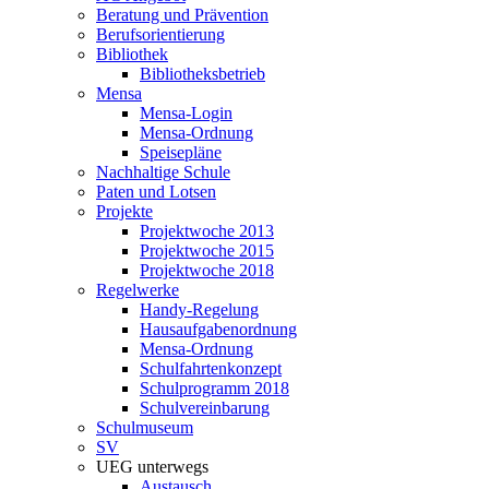
Beratung und Prävention
Berufsorientierung
Bibliothek
Bibliotheksbetrieb
Mensa
Mensa-Login
Mensa-Ordnung
Speisepläne
Nachhaltige Schule
Paten und Lotsen
Projekte
Projektwoche 2013
Projektwoche 2015
Projektwoche 2018
Regelwerke
Handy-Regelung
Hausaufgabenordnung
Mensa-Ordnung
Schulfahrtenkonzept
Schulprogramm 2018
Schulvereinbarung
Schulmuseum
SV
UEG unterwegs
Austausch