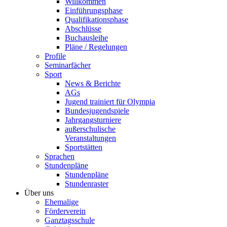
Willkommen
Einführungsphase
Qualifikationsphase
Abschlüsse
Buchausleihe
Pläne / Regelungen
Profile
Seminarfächer
Sport
News & Berichte
AGs
Jugend trainiert für Olympia
Bundesjugendspiele
Jahrgangsturniere
außerschulische
Veranstaltungen
Sportstätten
Sprachen
Stundenpläne
Stundenpläne
Stundenraster
Über uns
Ehemalige
Förderverein
Ganztagsschule