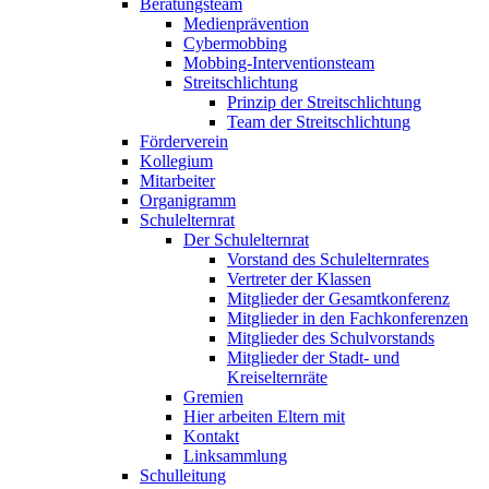
Beratungsteam
Medienprävention
Cybermobbing
Mobbing-Interventionsteam
Streitschlichtung
Prinzip der Streitschlichtung
Team der Streitschlichtung
Förderverein
Kollegium
Mitarbeiter
Organigramm
Schulelternrat
Der Schulelternrat
Vorstand des Schulelternrates
Vertreter der Klassen
Mitglieder der Gesamtkonferenz
Mitglieder in den Fachkonferenzen
Mitglieder des Schulvorstands
Mitglieder der Stadt- und
Kreiselternräte
Gremien
Hier arbeiten Eltern mit
Kontakt
Linksammlung
Schulleitung