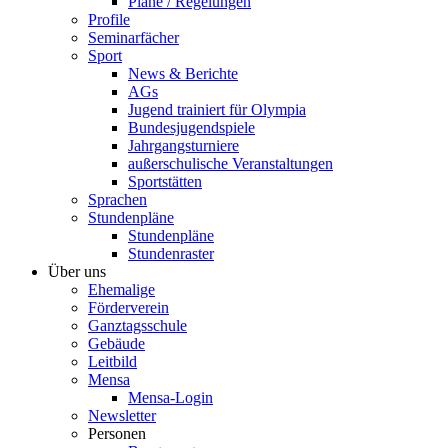
Pläne / Regelungen
Profile
Seminarfächer
Sport
News & Berichte
AGs
Jugend trainiert für Olympia
Bundesjugendspiele
Jahrgangsturniere
außerschulische Veranstaltungen
Sportstätten
Sprachen
Stundenpläne
Stundenpläne
Stundenraster
Über uns
Ehemalige
Förderverein
Ganztagsschule
Gebäude
Leitbild
Mensa
Mensa-Login
Newsletter
Personen