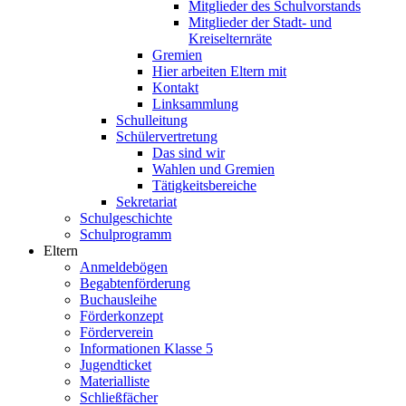
Mitglieder des Schulvorstands
Mitglieder der Stadt- und
Kreiselternräte
Gremien
Hier arbeiten Eltern mit
Kontakt
Linksammlung
Schulleitung
Schülervertretung
Das sind wir
Wahlen und Gremien
Tätigkeitsbereiche
Sekretariat
Schulgeschichte
Schulprogramm
Eltern
Anmeldebögen
Begabtenförderung
Buchausleihe
Förderkonzept
Förderverein
Informationen Klasse 5
Jugendticket
Materialliste
Schließfächer