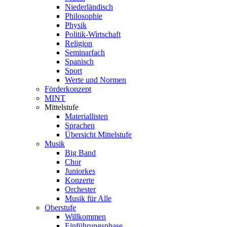
Niederländisch
Philosophie
Physik
Politik-Wirtschaft
Religion
Seminarfach
Spanisch
Sport
Werte und Normen
Förderkonzept
MINT
Mittelstufe
Materiallisten
Sprachen
Übersicht Mittelstufe
Musik
Big Band
Chor
Juniorkes
Konzerte
Orchester
Musik für Alle
Oberstufe
Willkommen
Einführungsphase