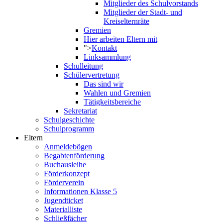
Mitglieder des Schulvorstands
Mitglieder der Stadt- und
Kreiselternräte
Gremien
Hier arbeiten Eltern mit
">
Kontakt
Linksammlung
Schulleitung
Schülervertretung
Das sind wir
Wahlen und Gremien
Tätigkeitsbereiche
Sekretariat
Schulgeschichte
Schulprogramm
Eltern
Anmeldebögen
Begabtenförderung
Buchausleihe
Förderkonzept
Förderverein
Informationen Klasse 5
Jugendticket
Materialliste
Schließfächer