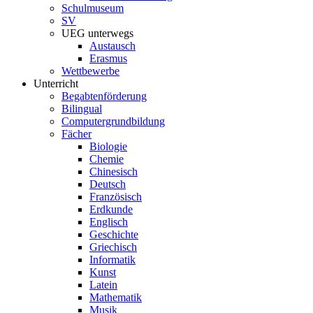
Schulmuseum
SV
UEG unterwegs
Austausch
Erasmus
Wettbewerbe
Unterricht
Begabtenförderung
Bilingual
Computergrundbildung
Fächer
Biologie
Chemie
Chinesisch
Deutsch
Französisch
Erdkunde
Englisch
Geschichte
Griechisch
Informatik
Kunst
Latein
Mathematik
Musik