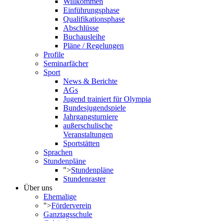
Willkommen
Einführungsphase
Qualifikationsphase
Abschlüsse
Buchausleihe
Pläne / Regelungen
Profile
Seminarfächer
Sport
News & Berichte
AGs
Jugend trainiert für Olympia
Bundesjugendspiele
Jahrgangsturniere
außerschulische
Veranstaltungen
Sportstätten
Sprachen
Stundenpläne
">
Stundenpläne
Stundenraster
Über uns
Ehemalige
">
Förderverein
Ganztagsschule