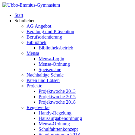
Start
Schulleben
AG Angebot
Beratung und Prävention
Berufsorientierung
Bibliothek
Bibliotheksbetrieb
Mensa
Mensa-Login
Mensa-Ordnung
Speisepläne
Nachhaltige Schule
Paten und Lotsen
Projekte
Projektwoche 2013
Projektwoche 2015
Projektwoche 2018
Regelwerke
Handy-Regelung
Hausaufgabenordnung
Mensa-Ordnung
Schulfahrtenkonzept
Schulprogramm 2018