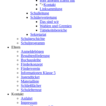
Hier arbeiten Eltern mit
">
Kontakt
Linksammlung
Schulleitung
Schülervertretung
Das sind wir
Wahlen und Gremien
Tätigkeitsbereiche
Sekretariat
Schulgeschichte
Schulprogramm
Eltern
Anmeldebögen
Begabtenförderung
Buchausleihe
Förderkonzept
Förderverein
Informationen Klasse 5
Jugendticket
Materialliste
Schließfächer
Schulelternrat
Kontakt
Anfahrt
Impressum