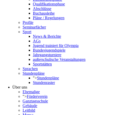
Qualifikationsphase
Abschlüsse
Buchausleihe
Pläne / Regelungen
Profile
Seminarfächer
Sport
News & Berichte
AGs
Jugend trainiert für Olympia
Bundesjugendspiele
Jahrgangsturniere
außerschulische Veranstaltungen
Sportstätten
Sprachen
Stundenpläne
">
Stundenpläne
Stundenraster
Über uns
Ehemalige
">
Förderverein
Ganztagsschule
Gebäude
Leitbild
Mensa