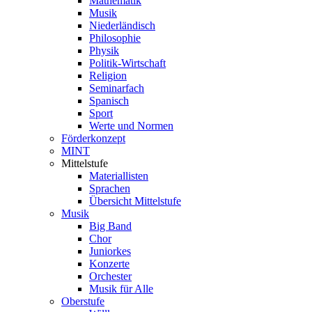
Mathematik
Musik
Niederländisch
Philosophie
Physik
Politik-Wirtschaft
Religion
Seminarfach
Spanisch
Sport
Werte und Normen
Förderkonzept
MINT
Mittelstufe
Materiallisten
Sprachen
Übersicht Mittelstufe
Musik
Big Band
Chor
Juniorkes
Konzerte
Orchester
Musik für Alle
Oberstufe