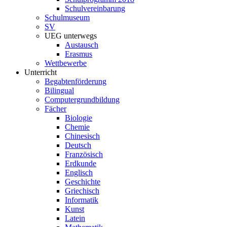
Schulvereinbarung
Schulmuseum
SV
UEG unterwegs
Austausch
Erasmus
Wettbewerbe
Unterricht
Begabtenförderung
Bilingual
Computergrundbildung
Fächer
Biologie
Chemie
Chinesisch
Deutsch
Französisch
Erdkunde
Englisch
Geschichte
Griechisch
Informatik
Kunst
Latein