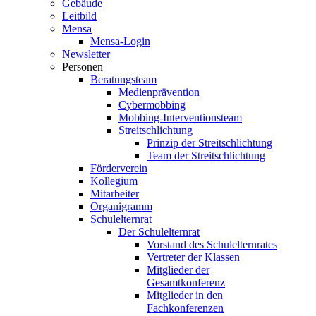
Gebäude
Leitbild
Mensa
Mensa-Login
Newsletter
Personen
Beratungsteam
Medienprävention
Cybermobbing
Mobbing-Interventionsteam
Streitschlichtung
Prinzip der Streitschlichtung
Team der Streitschlichtung
Förderverein
Kollegium
Mitarbeiter
Organigramm
Schulelternrat
Der Schulelternrat
Vorstand des Schulelternrates
Vertreter der Klassen
Mitglieder der
Gesamtkonferenz
Mitglieder in den
Fachkonferenzen