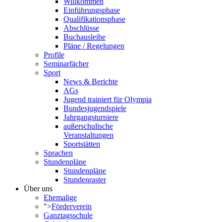
Willkommen
Einführungsphase
Qualifikationsphase
Abschlüsse
Buchausleihe
Pläne / Regelungen
Profile
Seminarfächer
Sport
News & Berichte
AGs
Jugend trainiert für Olympia
Bundesjugendspiele
Jahrgangsturniere
außerschulische
Veranstaltungen
Sportstätten
Sprachen
Stundenpläne
Stundenpläne
Stundenraster
Über uns
Ehemalige
">
Förderverein
Ganztagsschule