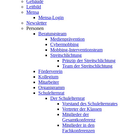
Gebäude
Leitbild
Mensa
Mensa-Login
Newsletter
Personen
Beratungsteam
Medienprävention
Cybermobbing
Mobbing-Interventionsteam
Streitschlichtung
Prinzip der Streitschlichtung
Team der Streitschlichtung
Förderverein
Kollegium
Mitarbeiter
Organigramm
Schulelternrat
Der Schulelternrat
Vorstand des Schulelternrates
Vertreter der Klassen
Mitglieder der
Gesamtkonferenz
Mitglieder in den
Fachkonferenzen