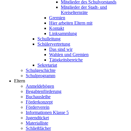
Mitglieder des Schulvorstands
Mitglieder der Stadt- und
Kreiselternräte
Gremien
Hier arbeiten Eltern mit
Kontakt
Linksammlung
Schulleitung
Schülervertretung
Das sind wir
Wahlen und Gremien
Tätigkeitsbereiche
Sekretariat
Schulgeschichte
Schulprogramm
Eltern
Anmeldebögen
Begabtenförderung
Buchausleihe
Förderkonzept
Förderverein
Informationen Klasse 5
Jugendticket
Materialliste
Schließfächer