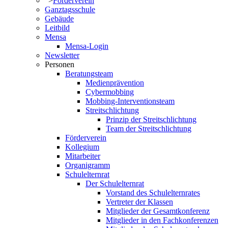
">
Förderverein
Ganztagsschule
Gebäude
Leitbild
Mensa
Mensa-Login
Newsletter
Personen
Beratungsteam
Medienprävention
Cybermobbing
Mobbing-Interventionsteam
Streitschlichtung
Prinzip der Streitschlichtung
Team der Streitschlichtung
Förderverein
Kollegium
Mitarbeiter
Organigramm
Schulelternrat
Der Schulelternrat
Vorstand des Schulelternrates
Vertreter der Klassen
Mitglieder der Gesamtkonferenz
Mitglieder in den Fachkonferenzen