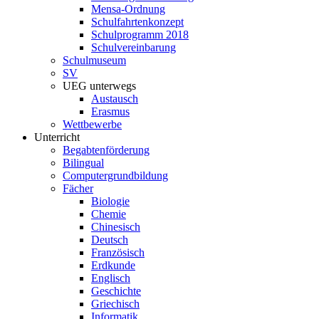
Mensa-Ordnung
Schulfahrtenkonzept
Schulprogramm 2018
Schulvereinbarung
Schulmuseum
SV
UEG unterwegs
Austausch
Erasmus
Wettbewerbe
Unterricht
Begabtenförderung
Bilingual
Computergrundbildung
Fächer
Biologie
Chemie
Chinesisch
Deutsch
Französisch
Erdkunde
Englisch
Geschichte
Griechisch
Informatik