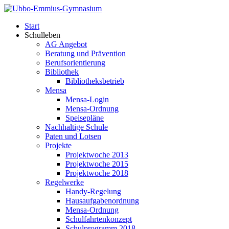
Start
Schulleben
AG Angebot
Beratung und Prävention
Berufsorientierung
Bibliothek
Bibliotheksbetrieb
Mensa
Mensa-Login
Mensa-Ordnung
Speisepläne
Nachhaltige Schule
Paten und Lotsen
Projekte
Projektwoche 2013
Projektwoche 2015
Projektwoche 2018
Regelwerke
Handy-Regelung
Hausaufgabenordnung
Mensa-Ordnung
Schulfahrtenkonzept
Schulprogramm 2018