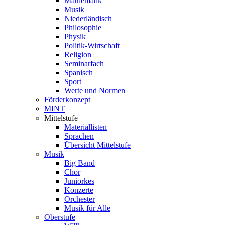
Mathematik
Musik
Niederländisch
Philosophie
Physik
Politik-Wirtschaft
Religion
Seminarfach
Spanisch
Sport
Werte und Normen
Förderkonzept
MINT
Mittelstufe
Materiallisten
Sprachen
Übersicht Mittelstufe
Musik
Big Band
Chor
Juniorkes
Konzerte
Orchester
Musik für Alle
Oberstufe