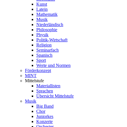
Kunst
Latein
Mathematik
Musik
Niederländisch
Philosophie
Physik
Politik-Wirtschaft
Religion
Seminarfach
Spanisch
Sport
Werte und Normen
Förderkonzept
MINT
Mittelstufe
Materiallisten
Sprachen
Übersicht Mittelstufe
Musik
Big Band
Chor
Juniorkes
Konzerte
Orchester