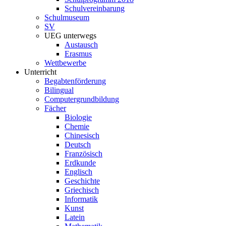
Schulvereinbarung
Schulmuseum
SV
UEG unterwegs
Austausch
Erasmus
Wettbewerbe
Unterricht
Begabtenförderung
Bilingual
Computergrundbildung
Fächer
Biologie
Chemie
Chinesisch
Deutsch
Französisch
Erdkunde
Englisch
Geschichte
Griechisch
Informatik
Kunst
Latein