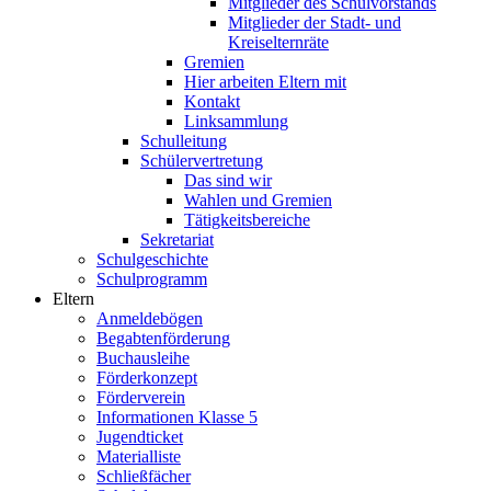
Mitglieder des Schulvorstands
Mitglieder der Stadt- und
Kreiselternräte
Gremien
Hier arbeiten Eltern mit
Kontakt
Linksammlung
Schulleitung
Schülervertretung
Das sind wir
Wahlen und Gremien
Tätigkeitsbereiche
Sekretariat
Schulgeschichte
Schulprogramm
Eltern
Anmeldebögen
Begabtenförderung
Buchausleihe
Förderkonzept
Förderverein
Informationen Klasse 5
Jugendticket
Materialliste
Schließfächer