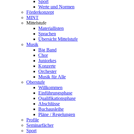
Sport
Werte und Normen
Förderkonzept
MINT
Mittelstufe
Materiallisten
Sprachen
Übersicht Mittelstufe
Musik
Big Band
Chor
Juniorkes
Konzerte
Orchester
Musik für Alle
Oberstufe
Willkommen
Einführungsphase
Qualifikationsphase
Abschlüsse
Buchausleihe
Pläne / Regelungen
Profile
Seminarfächer
Sport