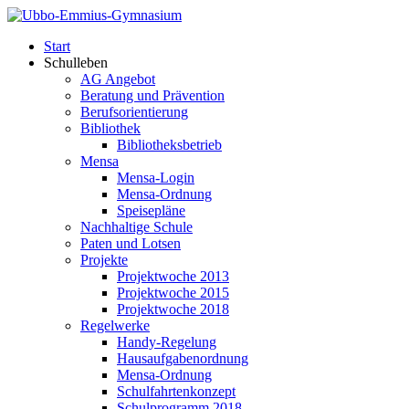
Start
Schulleben
AG Angebot
Beratung und Prävention
Berufsorientierung
Bibliothek
Bibliotheksbetrieb
Mensa
Mensa-Login
Mensa-Ordnung
Speisepläne
Nachhaltige Schule
Paten und Lotsen
Projekte
Projektwoche 2013
Projektwoche 2015
Projektwoche 2018
Regelwerke
Handy-Regelung
Hausaufgabenordnung
Mensa-Ordnung
Schulfahrtenkonzept
Schulprogramm 2018