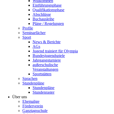
Willkommen
Einführungsphase
Qualifikationsphase
Abschlüsse
Buchausleihe
Pläne / Regelungen
Profile
Seminarfächer
Sport
News & Berichte
AGs
Jugend trainiert für Olympia
Bundesjugendspiele
Jahrgangsturniere
außerschulische
Veranstaltungen
Sportstätten
Sprachen
Stundenpläne
Stundenpläne
Stundenraster
Über uns
Ehemalige
Förderverein
Ganztagsschule