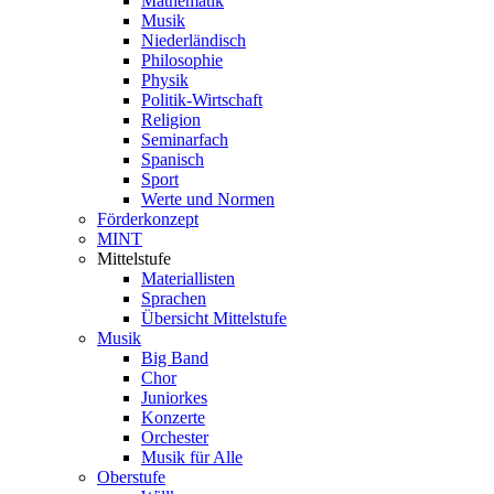
Mathematik
Musik
Niederländisch
Philosophie
Physik
Politik-Wirtschaft
Religion
Seminarfach
Spanisch
Sport
Werte und Normen
Förderkonzept
MINT
Mittelstufe
Materiallisten
Sprachen
Übersicht Mittelstufe
Musik
Big Band
Chor
Juniorkes
Konzerte
Orchester
Musik für Alle
Oberstufe