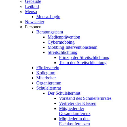
Gebäude
Leitbild
Mensa
Mensa-Login
Newsletter
Personen
Beratungsteam
Medienprävention
Cybermobbing
Mobbing-Interventionsteam
Streitschlichtung
Prinzip der Streitschlichtung
Team der Streitschlichtung
Förderverein
Kollegium
Mitarbeiter
Organigramm
Schulelternrat
Der Schulelternrat
Vorstand des Schulelternrates
Vertreter der Klassen
Mitglieder der
Gesamtkonferenz
Mitglieder in den
Fachkonferenzen