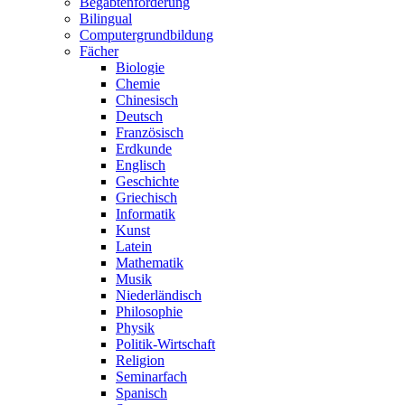
Begabtenförderung
Bilingual
Computergrundbildung
Fächer
Biologie
Chemie
Chinesisch
Deutsch
Französisch
Erdkunde
Englisch
Geschichte
Griechisch
Informatik
Kunst
Latein
Mathematik
Musik
Niederländisch
Philosophie
Physik
Politik-Wirtschaft
Religion
Seminarfach
Spanisch