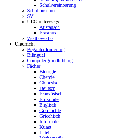
Schulvereinbarung
Schulmuseum
SV
UEG unterwegs
Austausch
Erasmus
Wettbewerbe
Unterricht
Begabtenförderung
Bilingual
Computergrundbildung
Fächer
Biologie
Chemie
Chinesisch
Deutsch
Französisch
Erdkunde
Englisch
Geschichte
Griechisch
Informatik
Kunst
Latein