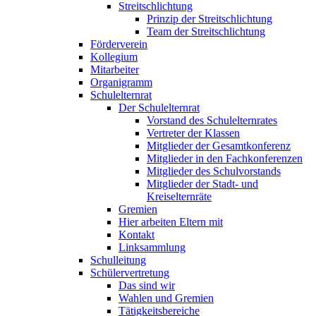
Streitschlichtung
Prinzip der Streitschlichtung
Team der Streitschlichtung
Förderverein
Kollegium
Mitarbeiter
Organigramm
Schulelternrat
Der Schulelternrat
Vorstand des Schulelternrates
Vertreter der Klassen
Mitglieder der Gesamtkonferenz
Mitglieder in den Fachkonferenzen
Mitglieder des Schulvorstands
Mitglieder der Stadt- und
Kreiselternräte
Gremien
Hier arbeiten Eltern mit
Kontakt
Linksammlung
Schulleitung
Schülervertretung
Das sind wir
Wahlen und Gremien
Tätigkeitsbereiche