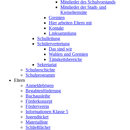
Mitglieder des Schulvorstands
Mitglieder der Stadt- und
Kreiselternräte
Gremien
Hier arbeiten Eltern mit
Kontakt
Linksammlung
Schulleitung
Schülervertretung
Das sind wir
Wahlen und Gremien
Tätigkeitsbereiche
Sekretariat
Schulgeschichte
Schulprogramm
Eltern
Anmeldebögen
Begabtenförderung
Buchausleihe
Förderkonzept
Förderverein
Informationen Klasse 5
Jugendticket
Materialliste
Schließfächer