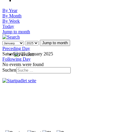
By Year
By Month
By Week
Today
Jump to month
Jump to month
Preceding Day
Saturday, 25. January 2025
Following Day
No events were found
Suchen