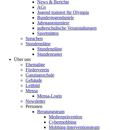
News & Berichte
AGs
Jugend trainiert für Olympia
Bundesjugendspiele
Jahrgangsturniere
außerschulische Veranstaltungen
Sportstätten
Sprachen
Stundenpläne
Stundenpläne
Stundenraster
Über uns
Ehemalige
Förderverein
Ganztagsschule
Gebäude
Leitbild
Mensa
Mensa-Login
Newsletter
Personen
Beratungsteam
Medienprävention
Cybermobbing
Mobbing-Interventionsteam