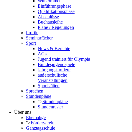
Willkommen
Einführungsphase
Qualifikationsphase
Abschlüsse
Buchausleihe
Pläne / Regelungen
Profile
Seminarfächer
Sport
News & Berichte
AGs
Jugend trainiert für Olympia
Bundesjugendspiele
Jahrgangsturniere
außerschulische
Veranstaltungen
Sportstätten
Sprachen
Stundenpläne
">
Stundenpläne
Stundenraster
Über uns
Ehemalige
">
Förderverein
Ganztagsschule