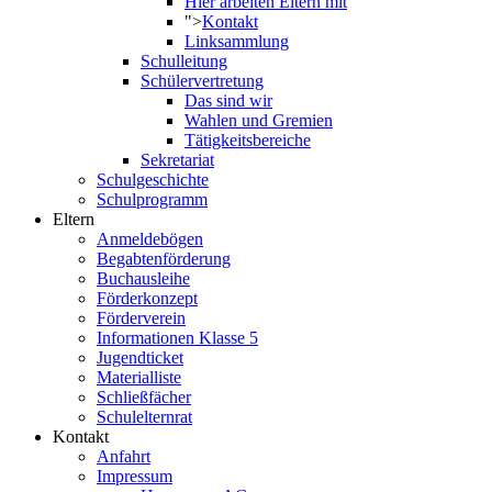
Hier arbeiten Eltern mit
">
Kontakt
Linksammlung
Schulleitung
Schülervertretung
Das sind wir
Wahlen und Gremien
Tätigkeitsbereiche
Sekretariat
Schulgeschichte
Schulprogramm
Eltern
Anmeldebögen
Begabtenförderung
Buchausleihe
Förderkonzept
Förderverein
Informationen Klasse 5
Jugendticket
Materialliste
Schließfächer
Schulelternrat
Kontakt
Anfahrt
Impressum