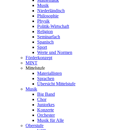
Mathematik
Musik
Niederländisch
Philosophie
Physik
Politik-Wirtschaft
Religion
Seminarfach
Spanisch
Sport
Werte und Normen
Förderkonzept
MINT
Mittelstufe
Materiallisten
Sprachen
Übersicht Mittelstufe
Musik
Big Band
Chor
Juniorkes
Konzerte
Orchester
Musik für Alle
Oberstufe