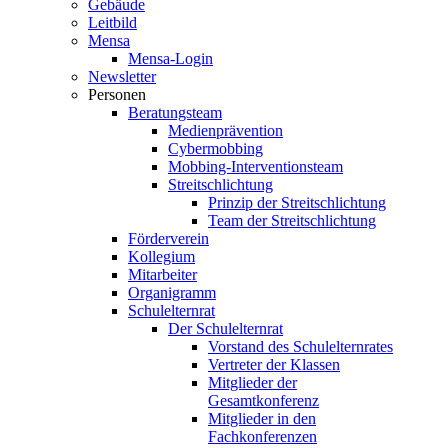
Gebäude
Leitbild
Mensa
Mensa-Login
Newsletter
Personen
Beratungsteam
Medienprävention
Cybermobbing
Mobbing-Interventionsteam
Streitschlichtung
Prinzip der Streitschlichtung
Team der Streitschlichtung
Förderverein
Kollegium
Mitarbeiter
Organigramm
Schulelternrat
Der Schulelternrat
Vorstand des Schulelternrates
Vertreter der Klassen
Mitglieder der
Gesamtkonferenz
Mitglieder in den
Fachkonferenzen