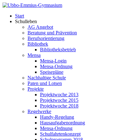
Start
Schulleben
AG Angebot
Beratung und Prävention
Berufsorientierung
Bibliothek
Bibliotheksbetrieb
Mensa
Mensa-Login
Mensa-Ordnung
Speisepläne
Nachhaltige Schule
Paten und Lotsen
Projekte
Projektwoche 2013
Projektwoche 2015
Projektwoche 2018
Regelwerke
Handy-Regelung
Hausaufgabenordnung
Mensa-Ordnung
Schulfahrtenkonzept
Schulprogramm 2018