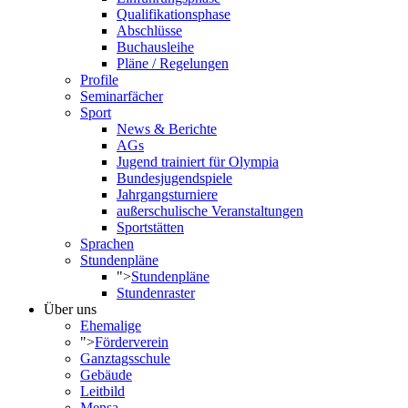
Qualifikationsphase
Abschlüsse
Buchausleihe
Pläne / Regelungen
Profile
Seminarfächer
Sport
News & Berichte
AGs
Jugend trainiert für Olympia
Bundesjugendspiele
Jahrgangsturniere
außerschulische Veranstaltungen
Sportstätten
Sprachen
Stundenpläne
">
Stundenpläne
Stundenraster
Über uns
Ehemalige
">
Förderverein
Ganztagsschule
Gebäude
Leitbild
Mensa