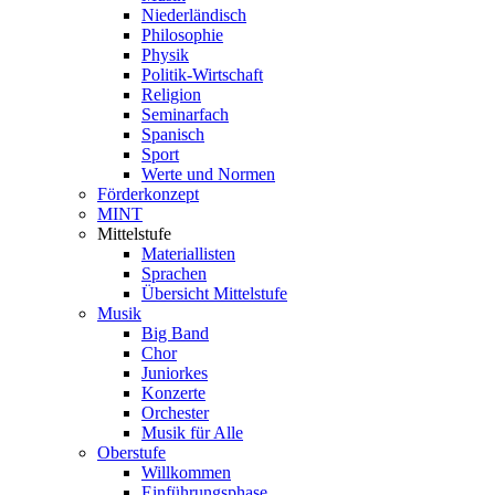
Niederländisch
Philosophie
Physik
Politik-Wirtschaft
Religion
Seminarfach
Spanisch
Sport
Werte und Normen
Förderkonzept
MINT
Mittelstufe
Materiallisten
Sprachen
Übersicht Mittelstufe
Musik
Big Band
Chor
Juniorkes
Konzerte
Orchester
Musik für Alle
Oberstufe
Willkommen
Einführungsphase