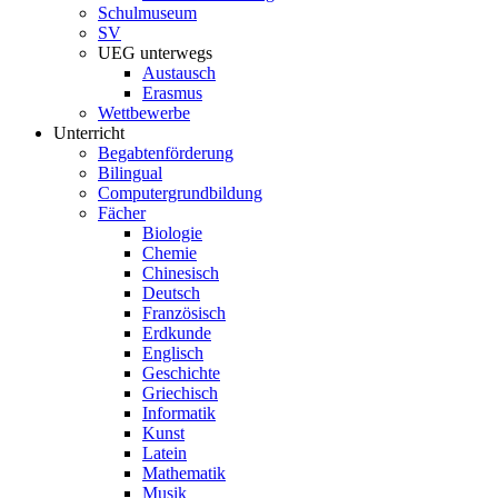
Schulmuseum
SV
UEG unterwegs
Austausch
Erasmus
Wettbewerbe
Unterricht
Begabtenförderung
Bilingual
Computergrundbildung
Fächer
Biologie
Chemie
Chinesisch
Deutsch
Französisch
Erdkunde
Englisch
Geschichte
Griechisch
Informatik
Kunst
Latein
Mathematik
Musik