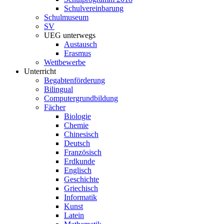
Schulvereinbarung
Schulmuseum
SV
UEG unterwegs
Austausch
Erasmus
Wettbewerbe
Unterricht
Begabtenförderung
Bilingual
Computergrundbildung
Fächer
Biologie
Chemie
Chinesisch
Deutsch
Französisch
Erdkunde
Englisch
Geschichte
Griechisch
Informatik
Kunst
Latein