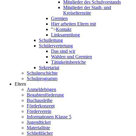
Mitglieder des Schulvorstands
Mitglieder der Stadt- und
Kreiselternräte
Gremien
Hier arbeiten Eltern mit
">
Kontakt
Linksammlung
Schulleitung
Schülervertretung
Das sind wir
Wahlen und Gremien
Tätigkeitsbereiche
Sekretariat
Schulgeschichte
Schulprogramm
Eltern
Anmeldebögen
Begabtenförderung
Buchausleihe
Förderkonzept
Förderverein
Informationen Klasse 5
Jugendticket
Materialliste
Schließfächer