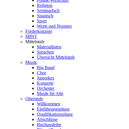
Politik-Wirtschaft
Religion
Seminarfach
Spanisch
Sport
Werte und Normen
Förderkonzept
MINT
Mittelstufe
Materiallisten
Sprachen
Übersicht Mittelstufe
Musik
Big Band
Chor
Juniorkes
Konzerte
Orchester
Musik für Alle
Oberstufe
Willkommen
Einführungsphase
Qualifikationsphase
Abschlüsse
Buchausleihe