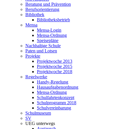
Beratung und Prävention
Berufsorientierung
Bibliothek
Bibliotheksbetrieb
Mensa
Mensa-Login
Mensa-Ordnung
Speisepläne
Nachhaltige Schule
Paten und Lotsen
Projekte
Projektwoche 2013
Projektwoche 2015
Projektwoche 2018
Regelwerke
Handy-Regelung
Hausaufgabenordnung
Mensa-Ordnung
Schulfahrtenkonzept
Schulprogramm 2018
Schulvereinbarung
Schulmuseum
SV
UEG unterwegs
Austausch