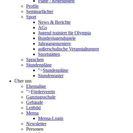
Pläne / Regelungen
Profile
Seminarfächer
Sport
News & Berichte
AGs
Jugend trainiert für Olympia
Bundesjugendspiele
Jahrgangsturniere
außerschulische Veranstaltungen
Sportstätten
Sprachen
Stundenpläne
">
Stundenpläne
Stundenraster
Über uns
Ehemalige
">
Förderverein
Ganztagsschule
Gebäude
Leitbild
Mensa
Mensa-Login
Newsletter
Personen