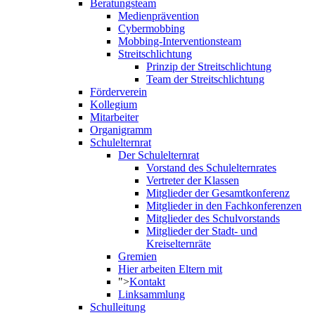
Beratungsteam
Medienprävention
Cybermobbing
Mobbing-Interventionsteam
Streitschlichtung
Prinzip der Streitschlichtung
Team der Streitschlichtung
Förderverein
Kollegium
Mitarbeiter
Organigramm
Schulelternrat
Der Schulelternrat
Vorstand des Schulelternrates
Vertreter der Klassen
Mitglieder der Gesamtkonferenz
Mitglieder in den Fachkonferenzen
Mitglieder des Schulvorstands
Mitglieder der Stadt- und
Kreiselternräte
Gremien
Hier arbeiten Eltern mit
">
Kontakt
Linksammlung
Schulleitung