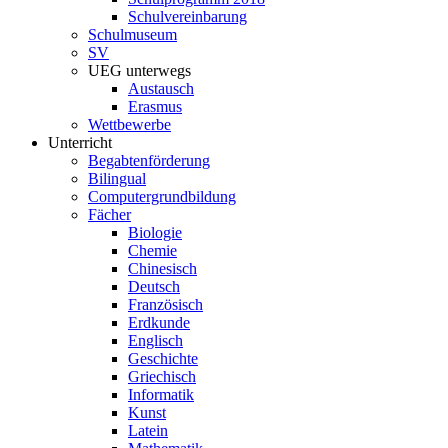
Schulvereinbarung
Schulmuseum
SV
UEG unterwegs
Austausch
Erasmus
Wettbewerbe
Unterricht
Begabtenförderung
Bilingual
Computergrundbildung
Fächer
Biologie
Chemie
Chinesisch
Deutsch
Französisch
Erdkunde
Englisch
Geschichte
Griechisch
Informatik
Kunst
Latein