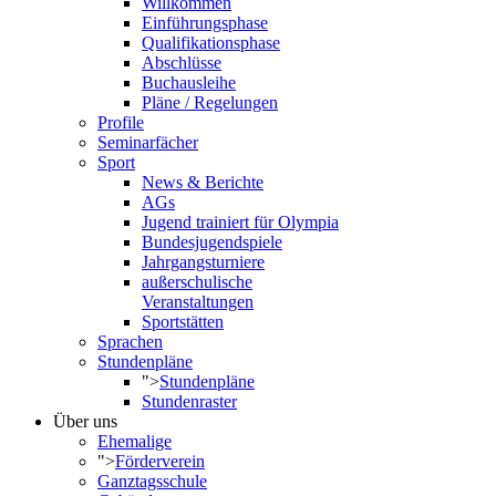
Willkommen
Einführungsphase
Qualifikationsphase
Abschlüsse
Buchausleihe
Pläne / Regelungen
Profile
Seminarfächer
Sport
News & Berichte
AGs
Jugend trainiert für Olympia
Bundesjugendspiele
Jahrgangsturniere
außerschulische
Veranstaltungen
Sportstätten
Sprachen
Stundenpläne
">
Stundenpläne
Stundenraster
Über uns
Ehemalige
">
Förderverein
Ganztagsschule