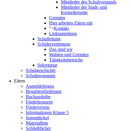
Mitglieder des Schulvorstands
Mitglieder der Stadt- und
Kreiselternräte
Gremien
Hier arbeiten Eltern mit
">
Kontakt
Linksammlung
Schulleitung
Schülervertretung
Das sind wir
Wahlen und Gremien
Tätigkeitsbereiche
Sekretariat
Schulgeschichte
Schulprogramm
Eltern
Anmeldebögen
Begabtenförderung
Buchausleihe
Förderkonzept
Förderverein
Informationen Klasse 5
Jugendticket
Materialliste
Schließfächer