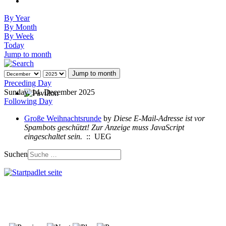
By Year
By Month
By Week
Today
Jump to month
Jump to month
Preceding Day
Sunday, 14. December 2025
Following Day
Große Weihnachtsrunde
by
Diese E-Mail-Adresse ist vor
Spambots geschützt! Zur Anzeige muss JavaScript
eingeschaltet sein.
:: UEG
Suchen