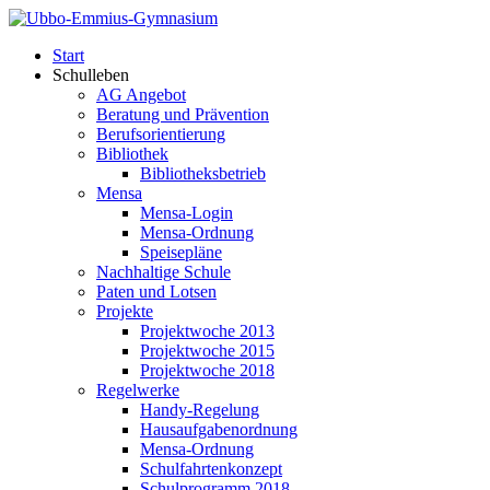
Start
Schulleben
AG Angebot
Beratung und Prävention
Berufsorientierung
Bibliothek
Bibliotheksbetrieb
Mensa
Mensa-Login
Mensa-Ordnung
Speisepläne
Nachhaltige Schule
Paten und Lotsen
Projekte
Projektwoche 2013
Projektwoche 2015
Projektwoche 2018
Regelwerke
Handy-Regelung
Hausaufgabenordnung
Mensa-Ordnung
Schulfahrtenkonzept
Schulprogramm 2018