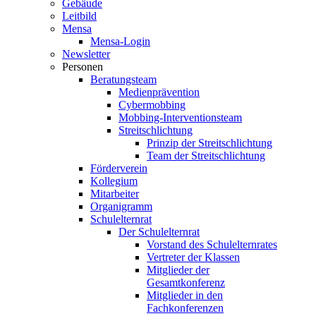
Gebäude
Leitbild
Mensa
Mensa-Login
Newsletter
Personen
Beratungsteam
Medienprävention
Cybermobbing
Mobbing-Interventionsteam
Streitschlichtung
Prinzip der Streitschlichtung
Team der Streitschlichtung
Förderverein
Kollegium
Mitarbeiter
Organigramm
Schulelternrat
Der Schulelternrat
Vorstand des Schulelternrates
Vertreter der Klassen
Mitglieder der
Gesamtkonferenz
Mitglieder in den
Fachkonferenzen