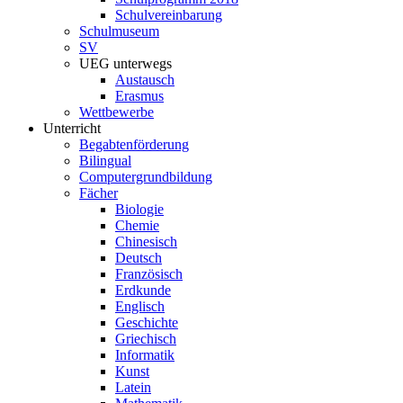
Schulvereinbarung
Schulmuseum
SV
UEG unterwegs
Austausch
Erasmus
Wettbewerbe
Unterricht
Begabtenförderung
Bilingual
Computergrundbildung
Fächer
Biologie
Chemie
Chinesisch
Deutsch
Französisch
Erdkunde
Englisch
Geschichte
Griechisch
Informatik
Kunst
Latein