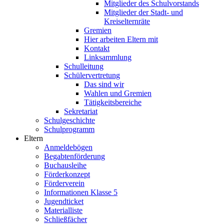
Mitglieder des Schulvorstands
Mitglieder der Stadt- und
Kreiselternräte
Gremien
Hier arbeiten Eltern mit
Kontakt
Linksammlung
Schulleitung
Schülervertretung
Das sind wir
Wahlen und Gremien
Tätigkeitsbereiche
Sekretariat
Schulgeschichte
Schulprogramm
Eltern
Anmeldebögen
Begabtenförderung
Buchausleihe
Förderkonzept
Förderverein
Informationen Klasse 5
Jugendticket
Materialliste
Schließfächer