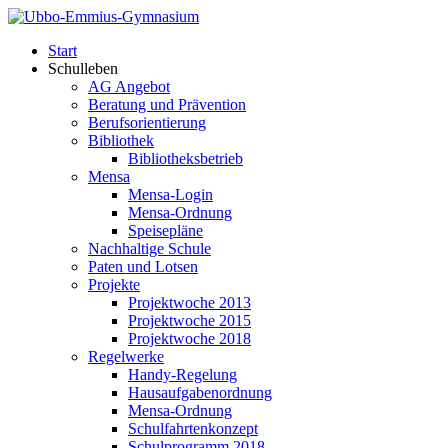
Start
Schulleben
AG Angebot
Beratung und Prävention
Berufsorientierung
Bibliothek
Bibliotheksbetrieb
Mensa
Mensa-Login
Mensa-Ordnung
Speisepläne
Nachhaltige Schule
Paten und Lotsen
Projekte
Projektwoche 2013
Projektwoche 2015
Projektwoche 2018
Regelwerke
Handy-Regelung
Hausaufgabenordnung
Mensa-Ordnung
Schulfahrtenkonzept
Schulprogramm 2018