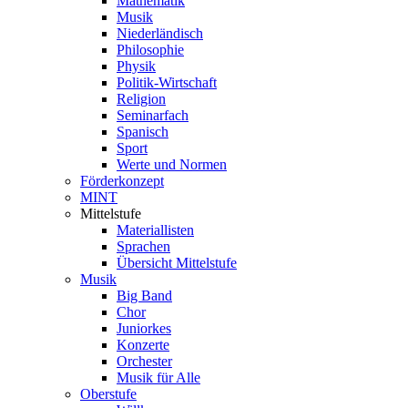
Mathematik
Musik
Niederländisch
Philosophie
Physik
Politik-Wirtschaft
Religion
Seminarfach
Spanisch
Sport
Werte und Normen
Förderkonzept
MINT
Mittelstufe
Materiallisten
Sprachen
Übersicht Mittelstufe
Musik
Big Band
Chor
Juniorkes
Konzerte
Orchester
Musik für Alle
Oberstufe