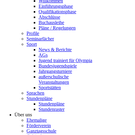
Willkommen
Einführungsphase
Qualifikationsphase
Abschlüsse
Buchausleihe
Pläne / Regelungen
Profile
Seminarfächer
Sport
News & Berichte
AGs
Jugend trainiert für Olympia
Bundesjugendspiele
Jahrgangsturniere
außerschulische
Veranstaltungen
Sportstätten
Sprachen
Stundenpläne
Stundenpläne
Stundenraster
Über uns
Ehemalige
Förderverein
Ganztagsschule