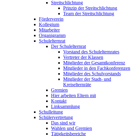
Streitschlichtung
Prinzip der Streitschlichtung
Team der Streitschlichtung
Förderverein
Kollegium
Mitarbeiter
Organigramm
Schulelternrat
Der Schulelternrat
Vorstand des Schulelternrates
Vertreter der Klassen
Mitglieder der Gesamtkonferenz
Mitglieder in den Fachkonferenzen
Mitglieder des Schulvorstands
Mitglieder der Stadt- und
Kreiselternräte
Gremien
Hier arbeiten Eltern mit
Kontakt
Linksammlung
Schulleitung
Schülervertretung
Das sind wir
Wahlen und Gremien
Tätigkeitsbereiche