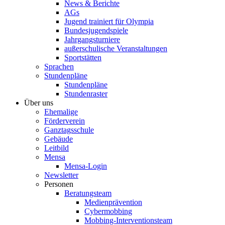
News & Berichte
AGs
Jugend trainiert für Olympia
Bundesjugendspiele
Jahrgangsturniere
außerschulische Veranstaltungen
Sportstätten
Sprachen
Stundenpläne
Stundenpläne
Stundenraster
Über uns
Ehemalige
Förderverein
Ganztagsschule
Gebäude
Leitbild
Mensa
Mensa-Login
Newsletter
Personen
Beratungsteam
Medienprävention
Cybermobbing
Mobbing-Interventionsteam