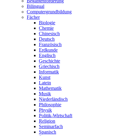
Begabtenförderung
Bilingual
Computergrundbildung
Fächer
Biologie
Chemie
Chinesisch
Deutsch
Französisch
Erdkunde
Englisch
Geschichte
Griechisch
Informatik
Kunst
Latein
Mathematik
Musik
Niederländisch
Philosophie
Physik
Politik-Wirtschaft
Religion
Seminarfach
Spanisch