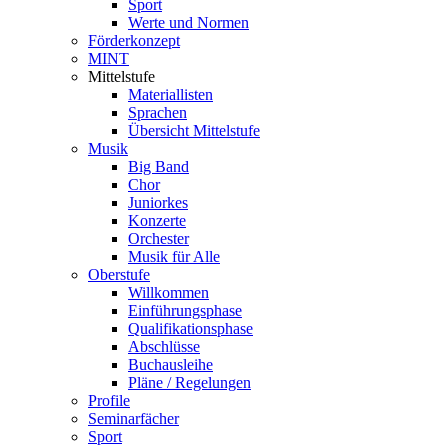
Sport
Werte und Normen
Förderkonzept
MINT
Mittelstufe
Materiallisten
Sprachen
Übersicht Mittelstufe
Musik
Big Band
Chor
Juniorkes
Konzerte
Orchester
Musik für Alle
Oberstufe
Willkommen
Einführungsphase
Qualifikationsphase
Abschlüsse
Buchausleihe
Pläne / Regelungen
Profile
Seminarfächer
Sport