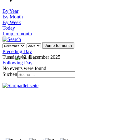
By Year
By Month
By Week
Today
Jump to month
Jump to month
Preceding Day
Tuesday, 02. December 2025
Following Day
No events were found
Suchen