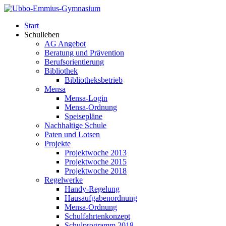
Start
Schulleben
AG Angebot
Beratung und Prävention
Berufsorientierung
Bibliothek
Bibliotheksbetrieb
Mensa
Mensa-Login
Mensa-Ordnung
Speisepläne
Nachhaltige Schule
Paten und Lotsen
Projekte
Projektwoche 2013
Projektwoche 2015
Projektwoche 2018
Regelwerke
Handy-Regelung
Hausaufgabenordnung
Mensa-Ordnung
Schulfahrtenkonzept
Schulprogramm 2018