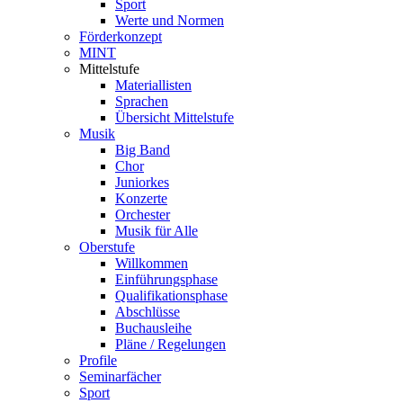
Sport
Werte und Normen
Förderkonzept
MINT
Mittelstufe
Materiallisten
Sprachen
Übersicht Mittelstufe
Musik
Big Band
Chor
Juniorkes
Konzerte
Orchester
Musik für Alle
Oberstufe
Willkommen
Einführungsphase
Qualifikationsphase
Abschlüsse
Buchausleihe
Pläne / Regelungen
Profile
Seminarfächer
Sport