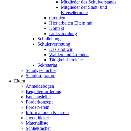
Mitglieder des Schulvorstands
Mitglieder der Stadt- und
Kreiselternräte
Gremien
Hier arbeiten Eltern mit
Kontakt
Linksammlung
Schulleitung
Schülervertretung
Das sind wir
Wahlen und Gremien
Tätigkeitsbereiche
Sekretariat
Schulgeschichte
Schulprogramm
Eltern
Anmeldebögen
Begabtenförderung
Buchausleihe
Förderkonzept
Förderverein
Informationen Klasse 5
Jugendticket
Materialliste
Schließfächer