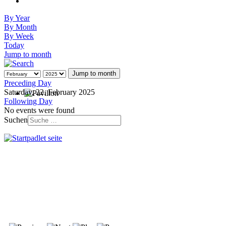
By Year
By Month
By Week
Today
Jump to month
Jump to month
Preceding Day
Saturday, 22. February 2025
Following Day
No events were found
Suchen