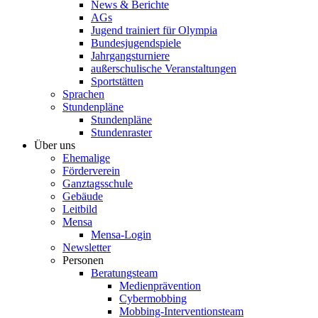
News & Berichte
AGs
Jugend trainiert für Olympia
Bundesjugendspiele
Jahrgangsturniere
außerschulische Veranstaltungen
Sportstätten
Sprachen
Stundenpläne
Stundenpläne
Stundenraster
Über uns
Ehemalige
Förderverein
Ganztagsschule
Gebäude
Leitbild
Mensa
Mensa-Login
Newsletter
Personen
Beratungsteam
Medienprävention
Cybermobbing
Mobbing-Interventionsteam