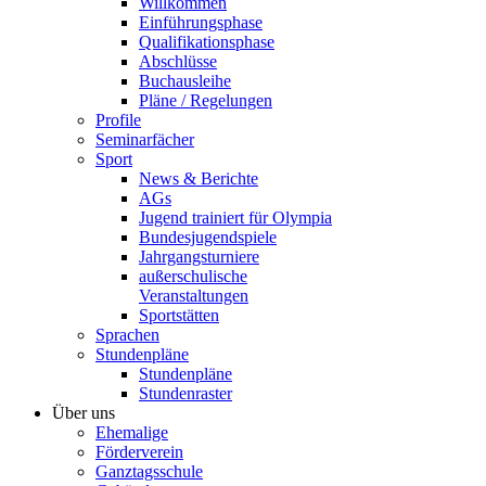
Willkommen
Einführungsphase
Qualifikationsphase
Abschlüsse
Buchausleihe
Pläne / Regelungen
Profile
Seminarfächer
Sport
News & Berichte
AGs
Jugend trainiert für Olympia
Bundesjugendspiele
Jahrgangsturniere
außerschulische
Veranstaltungen
Sportstätten
Sprachen
Stundenpläne
Stundenpläne
Stundenraster
Über uns
Ehemalige
Förderverein
Ganztagsschule