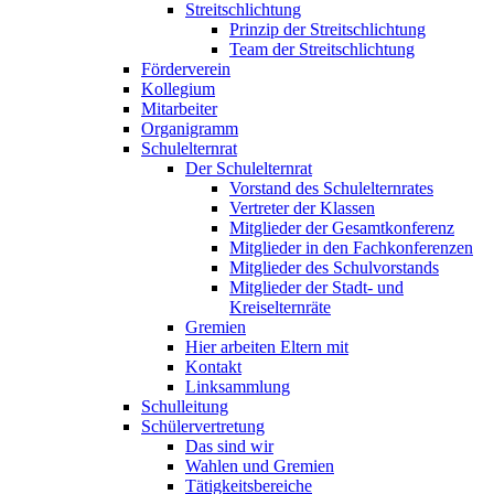
Streitschlichtung
Prinzip der Streitschlichtung
Team der Streitschlichtung
Förderverein
Kollegium
Mitarbeiter
Organigramm
Schulelternrat
Der Schulelternrat
Vorstand des Schulelternrates
Vertreter der Klassen
Mitglieder der Gesamtkonferenz
Mitglieder in den Fachkonferenzen
Mitglieder des Schulvorstands
Mitglieder der Stadt- und
Kreiselternräte
Gremien
Hier arbeiten Eltern mit
Kontakt
Linksammlung
Schulleitung
Schülervertretung
Das sind wir
Wahlen und Gremien
Tätigkeitsbereiche