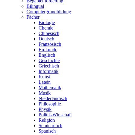
Begabtenförderung
Bilingual
Computergrundbildung
Fächer
Biologie
Chemie
Chinesisch
Deutsch
Französisch
Erdkunde
Englisch
Geschichte
Griechisch
Informatik
Kunst
Latein
Mathematik
Musik
Niederländisch
Philosophie
Physik
Politik-Wirtschaft
Religion
Seminarfach
Spanisch