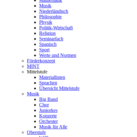
Mathematik
Musik
Niederländisch
Philosophie
Physik
Politik-Wirtschaft
Religion
Seminarfach
Spanisch
Sport
Werte und Normen
Förderkonzept
MINT
Mittelstufe
Materiallisten
Sprachen
Übersicht Mittelstufe
Musik
Big Band
Chor
Juniorkes
Konzerte
Orchester
Musik für Alle
Oberstufe