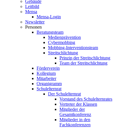
Gebäude
Leitbild
Mensa
Mensa-Login
Newsletter
Personen
Beratungsteam
Medienprävention
Cybermobbing
Mobbing-Interventionsteam
Streitschlichtung
Prinzip der Streitschlichtung
Team der Streitschlichtung
Förderverein
Kollegium
Mitarbeiter
Organigramm
Schulelternrat
Der Schulelternrat
Vorstand des Schulelternrates
Vertreter der Klassen
Mitglieder der
Gesamtkonferenz
Mitglieder in den
Fachkonferenzen