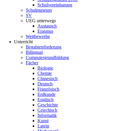
Schulvereinbarung
Schulmuseum
SV
UEG unterwegs
Austausch
Erasmus
Wettbewerbe
Unterricht
Begabtenförderung
Bilingual
Computergrundbildung
Fächer
Biologie
Chemie
Chinesisch
Deutsch
Französisch
Erdkunde
Englisch
Geschichte
Griechisch
Informatik
Kunst
Latein