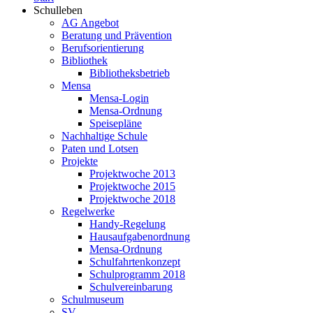
Schulleben
AG Angebot
Beratung und Prävention
Berufsorientierung
Bibliothek
Bibliotheksbetrieb
Mensa
Mensa-Login
Mensa-Ordnung
Speisepläne
Nachhaltige Schule
Paten und Lotsen
Projekte
Projektwoche 2013
Projektwoche 2015
Projektwoche 2018
Regelwerke
Handy-Regelung
Hausaufgabenordnung
Mensa-Ordnung
Schulfahrtenkonzept
Schulprogramm 2018
Schulvereinbarung
Schulmuseum
SV