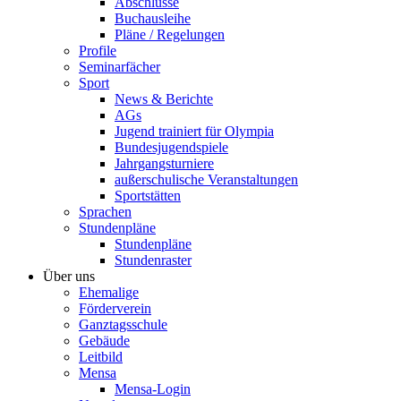
Abschlüsse
Buchausleihe
Pläne / Regelungen
Profile
Seminarfächer
Sport
News & Berichte
AGs
Jugend trainiert für Olympia
Bundesjugendspiele
Jahrgangsturniere
außerschulische Veranstaltungen
Sportstätten
Sprachen
Stundenpläne
Stundenpläne
Stundenraster
Über uns
Ehemalige
Förderverein
Ganztagsschule
Gebäude
Leitbild
Mensa
Mensa-Login