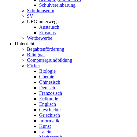
Schulvereinbarung
Schulmuseum
SV
UEG unterwegs
Austausch
Erasmus
Wettbewerbe
Unterricht
Begabtenförderung
Bilingual
Computergrundbildung
Fächer
Biologie
Chemie
Chinesisch
Deutsch
Französisch
Erdkunde
Englisch
Geschichte
Griechisch
Informatik
Kunst
Latein