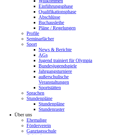
Willkommen
Einführungsphase
Qualifikationsphase
Abschlüsse
Buchausleihe
Pläne / Regelungen
Profile
Seminarfächer
Sport
News & Berichte
AGs
Jugend trainiert für Olympia
Bundesjugendspiele
Jahrgangsturniere
außerschulische
Veranstaltungen
Sportstätten
Sprachen
Stundenpläne
Stundenpläne
Stundenraster
Über uns
Ehemalige
Förderverein
Ganztagsschule