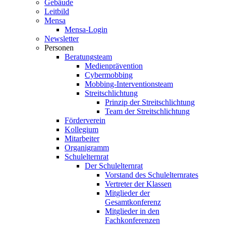
Gebäude
Leitbild
Mensa
Mensa-Login
Newsletter
Personen
Beratungsteam
Medienprävention
Cybermobbing
Mobbing-Interventionsteam
Streitschlichtung
Prinzip der Streitschlichtung
Team der Streitschlichtung
Förderverein
Kollegium
Mitarbeiter
Organigramm
Schulelternrat
Der Schulelternrat
Vorstand des Schulelternrates
Vertreter der Klassen
Mitglieder der
Gesamtkonferenz
Mitglieder in den
Fachkonferenzen