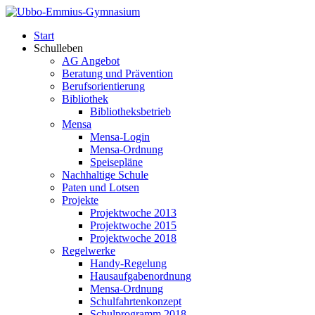
Start
Schulleben
AG Angebot
Beratung und Prävention
Berufsorientierung
Bibliothek
Bibliotheksbetrieb
Mensa
Mensa-Login
Mensa-Ordnung
Speisepläne
Nachhaltige Schule
Paten und Lotsen
Projekte
Projektwoche 2013
Projektwoche 2015
Projektwoche 2018
Regelwerke
Handy-Regelung
Hausaufgabenordnung
Mensa-Ordnung
Schulfahrtenkonzept
Schulprogramm 2018