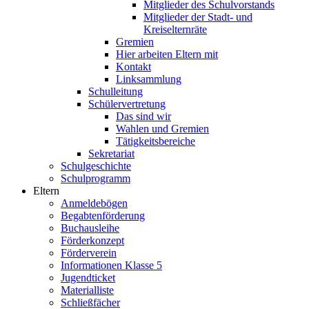
Mitglieder des Schulvorstands
Mitglieder der Stadt- und
Kreiselternräte
Gremien
Hier arbeiten Eltern mit
Kontakt
Linksammlung
Schulleitung
Schülervertretung
Das sind wir
Wahlen und Gremien
Tätigkeitsbereiche
Sekretariat
Schulgeschichte
Schulprogramm
Eltern
Anmeldebögen
Begabtenförderung
Buchausleihe
Förderkonzept
Förderverein
Informationen Klasse 5
Jugendticket
Materialliste
Schließfächer