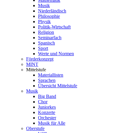
Mathematik
Musik
Niederländisch
Philosophie
Physik
Politik-Wirtschaft
Religion
Seminarfach
Spanisch
Sport
Werte und Normen
Förderkonzept
MINT
Mittelstufe
Materiallisten
Sprachen
Übersicht Mittelstufe
Musik
Big Band
Chor
Juniorkes
Konzerte
Orchester
Musik für Alle
Oberstufe