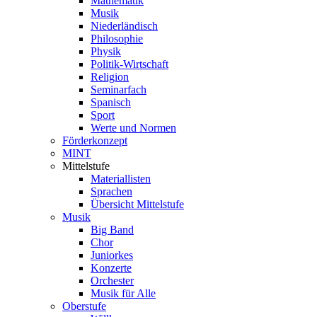
Mathematik
Musik
Niederländisch
Philosophie
Physik
Politik-Wirtschaft
Religion
Seminarfach
Spanisch
Sport
Werte und Normen
Förderkonzept
MINT
Mittelstufe
Materiallisten
Sprachen
Übersicht Mittelstufe
Musik
Big Band
Chor
Juniorkes
Konzerte
Orchester
Musik für Alle
Oberstufe