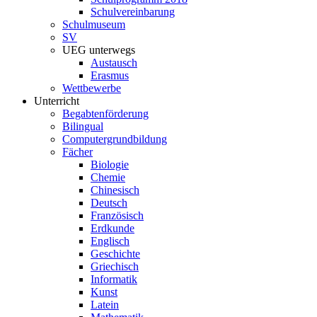
Schulvereinbarung
Schulmuseum
SV
UEG unterwegs
Austausch
Erasmus
Wettbewerbe
Unterricht
Begabtenförderung
Bilingual
Computergrundbildung
Fächer
Biologie
Chemie
Chinesisch
Deutsch
Französisch
Erdkunde
Englisch
Geschichte
Griechisch
Informatik
Kunst
Latein