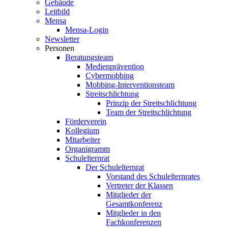
Gebäude
Leitbild
Mensa
Mensa-Login
Newsletter
Personen
Beratungsteam
Medienprävention
Cybermobbing
Mobbing-Interventionsteam
Streitschlichtung
Prinzip der Streitschlichtung
Team der Streitschlichtung
Förderverein
Kollegium
Mitarbeiter
Organigramm
Schulelternrat
Der Schulelternrat
Vorstand des Schulelternrates
Vertreter der Klassen
Mitglieder der
Gesamtkonferenz
Mitglieder in den
Fachkonferenzen