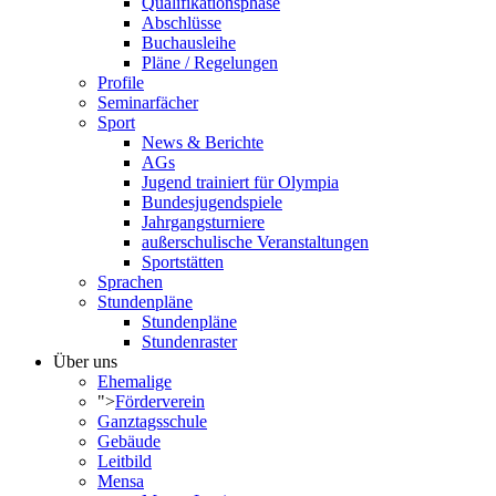
Qualifikationsphase
Abschlüsse
Buchausleihe
Pläne / Regelungen
Profile
Seminarfächer
Sport
News & Berichte
AGs
Jugend trainiert für Olympia
Bundesjugendspiele
Jahrgangsturniere
außerschulische Veranstaltungen
Sportstätten
Sprachen
Stundenpläne
Stundenpläne
Stundenraster
Über uns
Ehemalige
">
Förderverein
Ganztagsschule
Gebäude
Leitbild
Mensa