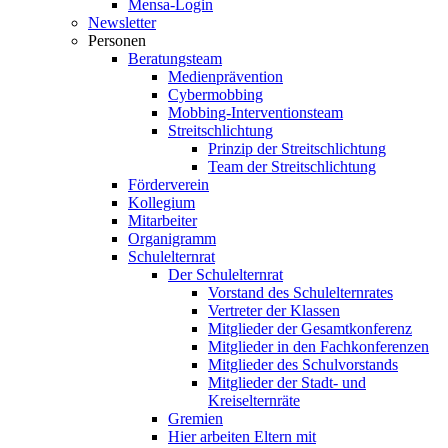
Mensa-Login
Newsletter
Personen
Beratungsteam
Medienprävention
Cybermobbing
Mobbing-Interventionsteam
Streitschlichtung
Prinzip der Streitschlichtung
Team der Streitschlichtung
Förderverein
Kollegium
Mitarbeiter
Organigramm
Schulelternrat
Der Schulelternrat
Vorstand des Schulelternrates
Vertreter der Klassen
Mitglieder der Gesamtkonferenz
Mitglieder in den Fachkonferenzen
Mitglieder des Schulvorstands
Mitglieder der Stadt- und
Kreiselternräte
Gremien
Hier arbeiten Eltern mit