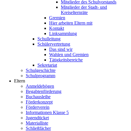
Mitglieder des Schulvorstands
Mitglieder der Stadt- und
Kreiselternräte
Gremien
Hier arbeiten Eltern mit
Kontakt
Linksammlung
Schulleitung
Schülervertretung
Das sind wir
Wahlen und Gremien
Tätigkeitsbereiche
Sekretariat
Schulgeschichte
Schulprogramm
Eltern
Anmeldebögen
Begabtenförderung
Buchausleihe
Förderkonzept
Förderverein
Informationen Klasse 5
Jugendticket
Materialliste
Schließfächer