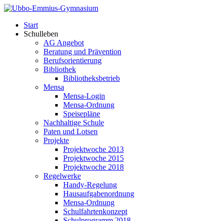
Start
Schulleben
AG Angebot
Beratung und Prävention
Berufsorientierung
Bibliothek
Bibliotheksbetrieb
Mensa
Mensa-Login
Mensa-Ordnung
Speisepläne
Nachhaltige Schule
Paten und Lotsen
Projekte
Projektwoche 2013
Projektwoche 2015
Projektwoche 2018
Regelwerke
Handy-Regelung
Hausaufgabenordnung
Mensa-Ordnung
Schulfahrtenkonzept
Schulprogramm 2018