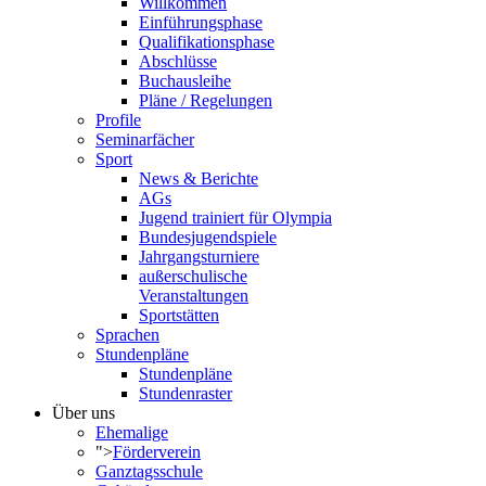
Willkommen
Einführungsphase
Qualifikationsphase
Abschlüsse
Buchausleihe
Pläne / Regelungen
Profile
Seminarfächer
Sport
News & Berichte
AGs
Jugend trainiert für Olympia
Bundesjugendspiele
Jahrgangsturniere
außerschulische
Veranstaltungen
Sportstätten
Sprachen
Stundenpläne
Stundenpläne
Stundenraster
Über uns
Ehemalige
">
Förderverein
Ganztagsschule