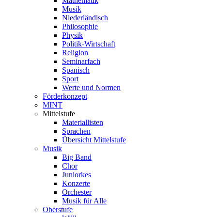
Mathematik
Musik
Niederländisch
Philosophie
Physik
Politik-Wirtschaft
Religion
Seminarfach
Spanisch
Sport
Werte und Normen
Förderkonzept
MINT
Mittelstufe
Materiallisten
Sprachen
Übersicht Mittelstufe
Musik
Big Band
Chor
Juniorkes
Konzerte
Orchester
Musik für Alle
Oberstufe