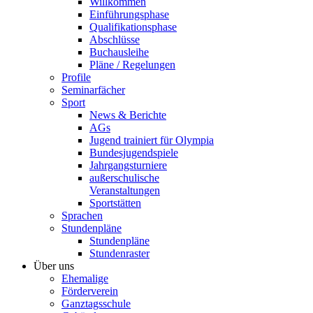
Willkommen
Einführungsphase
Qualifikationsphase
Abschlüsse
Buchausleihe
Pläne / Regelungen
Profile
Seminarfächer
Sport
News & Berichte
AGs
Jugend trainiert für Olympia
Bundesjugendspiele
Jahrgangsturniere
außerschulische
Veranstaltungen
Sportstätten
Sprachen
Stundenpläne
Stundenpläne
Stundenraster
Über uns
Ehemalige
Förderverein
Ganztagsschule