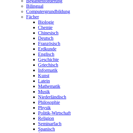
Begabtenförderung
Bilingual
Computergrundbildung
Fächer
Biologie
Chemie
Chinesisch
Deutsch
Französisch
Erdkunde
Englisch
Geschichte
Griechisch
Informatik
Kunst
Latein
Mathematik
Musik
Niederländisch
Philosophie
Physik
Politik-Wirtschaft
Religion
Seminarfach
Spanisch