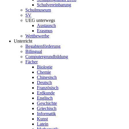
Schulvereinbarung
Schulmuseum
SV
UEG unterwegs
Austausch
Erasmus
Wettbewerbe
Unterricht
Begabtenförderung
Bilingual
Computergrundbildung
Fächer
Biologie
Chemie
Chinesisch
Deutsch
Französisch
Erdkunde
Englisch
Geschichte
Griechisch
Informatik
Kunst
Latein