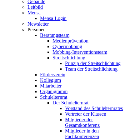
Gebäude
Leitbild
Mensa
Mensa-Login
Newsletter
Personen
Beratungsteam
Medienprävention
Cybermobbing
Mobbing-Interventionsteam
Streitschlichtung
Prinzip der Streitschlichtung
Team der Streitschlichtung
Förderverein
Kollegium
Mitarbeiter
Organigramm
Schulelternrat
Der Schulelternrat
Vorstand des Schulelternrates
Vertreter der Klassen
Mitglieder der
Gesamtkonferenz
Mitglieder in den
Fachkonferenzen