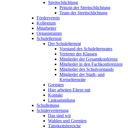
Streitschlichtung
Prinzip der Streitschlichtung
Team der Streitschlichtung
Förderverein
Kollegium
Mitarbeiter
Organigramm
Schulelternrat
Der Schulelternrat
Vorstand des Schulelternrates
Vertreter der Klassen
Mitglieder der Gesamtkonferenz
Mitglieder in den Fachkonferenzen
Mitglieder des Schulvorstands
Mitglieder der Stadt- und
Kreiselternräte
Gremien
Hier arbeiten Eltern mit
Kontakt
Linksammlung
Schulleitung
Schülervertretung
Das sind wir
Wahlen und Gremien
Tätigkeitsbereiche