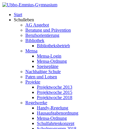
Start
Schulleben
AG Angebot
Beratung und Prävention
Berufsorientierung
Bibliothek
Bibliotheksbetrieb
Mensa
Mensa-Login
Mensa-Ordnung
Speisepläne
Nachhaltige Schule
Paten und Lotsen
Projekte
Projektwoche 2013
Projektwoche 2015
Projektwoche 2018
Regelwerke
Handy-Regelung
Hausaufgabenordnung
Mensa-Ordnung
Schulfahrtenkonzept
Schulprogramm 2018