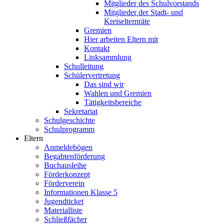
Mitglieder des Schulvorstands
Mitglieder der Stadt- und
Kreiselternräte
Gremien
Hier arbeiten Eltern mit
Kontakt
Linksammlung
Schulleitung
Schülervertretung
Das sind wir
Wahlen und Gremien
Tätigkeitsbereiche
Sekretariat
Schulgeschichte
Schulprogramm
Eltern
Anmeldebögen
Begabtenförderung
Buchausleihe
Förderkonzept
Förderverein
Informationen Klasse 5
Jugendticket
Materialliste
Schließfächer