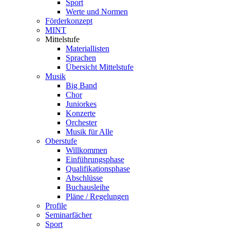
Sport
Werte und Normen
Förderkonzept
MINT
Mittelstufe
Materiallisten
Sprachen
Übersicht Mittelstufe
Musik
Big Band
Chor
Juniorkes
Konzerte
Orchester
Musik für Alle
Oberstufe
Willkommen
Einführungsphase
Qualifikationsphase
Abschlüsse
Buchausleihe
Pläne / Regelungen
Profile
Seminarfächer
Sport