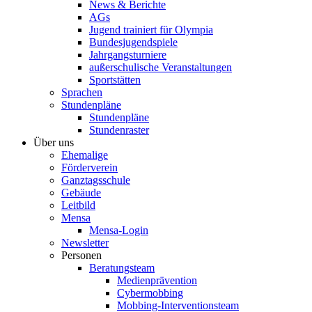
News & Berichte
AGs
Jugend trainiert für Olympia
Bundesjugendspiele
Jahrgangsturniere
außerschulische Veranstaltungen
Sportstätten
Sprachen
Stundenpläne
Stundenpläne
Stundenraster
Über uns
Ehemalige
Förderverein
Ganztagsschule
Gebäude
Leitbild
Mensa
Mensa-Login
Newsletter
Personen
Beratungsteam
Medienprävention
Cybermobbing
Mobbing-Interventionsteam