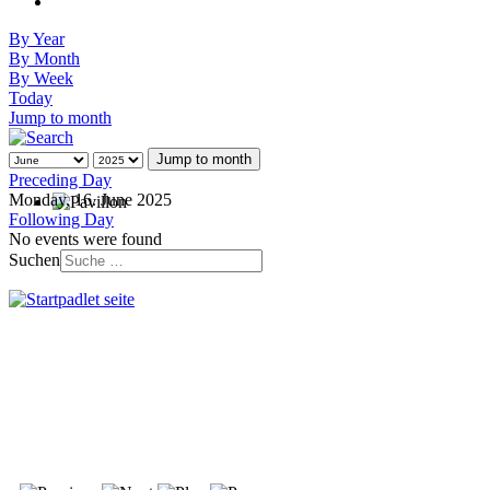
By Year
By Month
By Week
Today
Jump to month
Jump to month
Preceding Day
Monday, 16. June 2025
Following Day
No events were found
Suchen