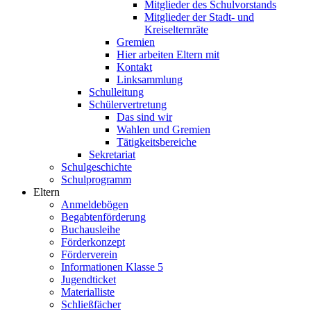
Mitglieder des Schulvorstands
Mitglieder der Stadt- und
Kreiselternräte
Gremien
Hier arbeiten Eltern mit
Kontakt
Linksammlung
Schulleitung
Schülervertretung
Das sind wir
Wahlen und Gremien
Tätigkeitsbereiche
Sekretariat
Schulgeschichte
Schulprogramm
Eltern
Anmeldebögen
Begabtenförderung
Buchausleihe
Förderkonzept
Förderverein
Informationen Klasse 5
Jugendticket
Materialliste
Schließfächer