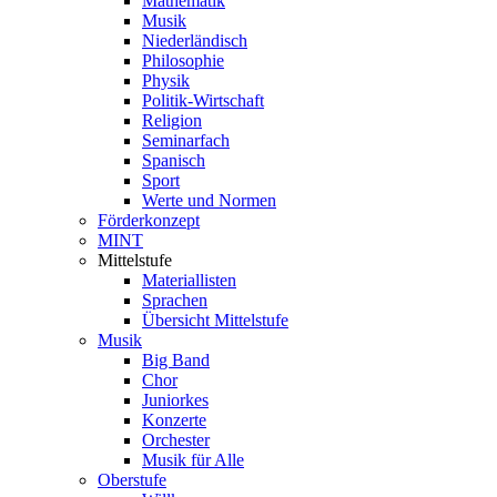
Mathematik
Musik
Niederländisch
Philosophie
Physik
Politik-Wirtschaft
Religion
Seminarfach
Spanisch
Sport
Werte und Normen
Förderkonzept
MINT
Mittelstufe
Materiallisten
Sprachen
Übersicht Mittelstufe
Musik
Big Band
Chor
Juniorkes
Konzerte
Orchester
Musik für Alle
Oberstufe