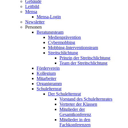
Gebäude
Leitbild
Mensa
Mensa-Login
Newsletter
Personen
Beratungsteam
Medienprävention
Cybermobbing
Mobbing-Interventionsteam
Streitschlichtung
Prinzip der Streitschlichtung
Team der Streitschlichtung
Förderverein
Kollegium
Mitarbeiter
Organigramm
Schulelternrat
Der Schulelternrat
Vorstand des Schulelternrates
Vertreter der Klassen
Mitglieder der
Gesamtkonferenz
Mitglieder in den
Fachkonferenzen