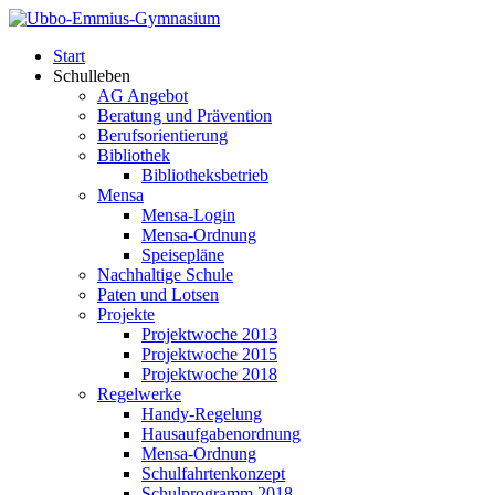
Start
Schulleben
AG Angebot
Beratung und Prävention
Berufsorientierung
Bibliothek
Bibliotheksbetrieb
Mensa
Mensa-Login
Mensa-Ordnung
Speisepläne
Nachhaltige Schule
Paten und Lotsen
Projekte
Projektwoche 2013
Projektwoche 2015
Projektwoche 2018
Regelwerke
Handy-Regelung
Hausaufgabenordnung
Mensa-Ordnung
Schulfahrtenkonzept
Schulprogramm 2018