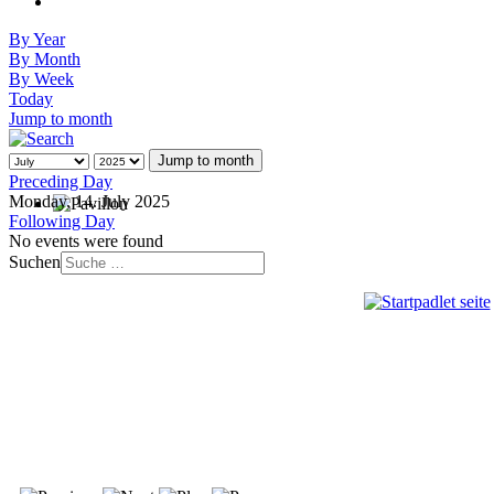
By Year
By Month
By Week
Today
Jump to month
Jump to month
Preceding Day
Monday, 14. July 2025
Following Day
No events were found
Suchen