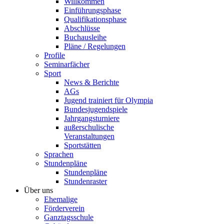
Willkommen
Einführungsphase
Qualifikationsphase
Abschlüsse
Buchausleihe
Pläne / Regelungen
Profile
Seminarfächer
Sport
News & Berichte
AGs
Jugend trainiert für Olympia
Bundesjugendspiele
Jahrgangsturniere
außerschulische
Veranstaltungen
Sportstätten
Sprachen
Stundenpläne
Stundenpläne
Stundenraster
Über uns
Ehemalige
Förderverein
Ganztagsschule