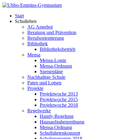
Start
Schulleben
AG Angebot
Beratung und Prävention
Berufsorientierung
Bibliothek
Bibliotheksbetrieb
Mensa
Mensa-Login
Mensa-Ordnung
Speisepläne
Nachhaltige Schule
Paten und Lotsen
Projekte
Projektwoche 2013
Projektwoche 2015
Projektwoche 2018
Regelwerke
Handy-Regelung
Hausaufgabenordnung
Mensa-Ordnung
Schulfahrtenkonzept
Schulprogramm 2018