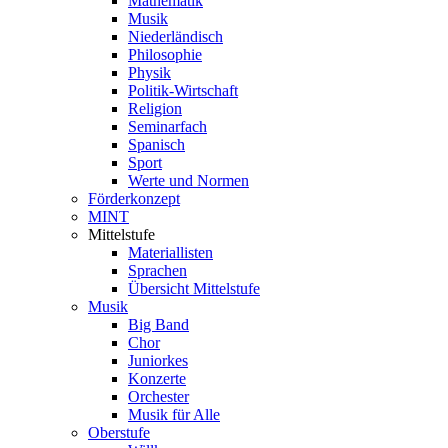
Mathematik
Musik
Niederländisch
Philosophie
Physik
Politik-Wirtschaft
Religion
Seminarfach
Spanisch
Sport
Werte und Normen
Förderkonzept
MINT
Mittelstufe
Materiallisten
Sprachen
Übersicht Mittelstufe
Musik
Big Band
Chor
Juniorkes
Konzerte
Orchester
Musik für Alle
Oberstufe