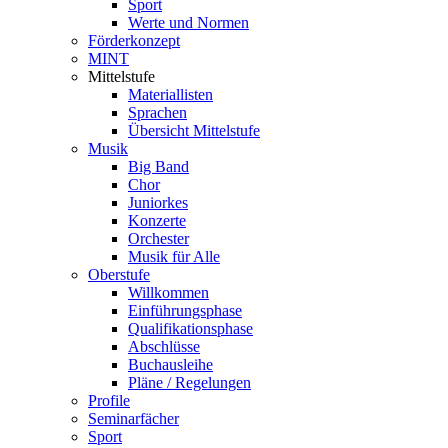
Sport
Werte und Normen
Förderkonzept
MINT
Mittelstufe
Materiallisten
Sprachen
Übersicht Mittelstufe
Musik
Big Band
Chor
Juniorkes
Konzerte
Orchester
Musik für Alle
Oberstufe
Willkommen
Einführungsphase
Qualifikationsphase
Abschlüsse
Buchausleihe
Pläne / Regelungen
Profile
Seminarfächer
Sport