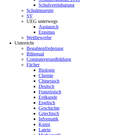
Schulvereinbarung
Schulmuseum
SV
UEG unterwegs
Austausch
Erasmus
Wettbewerbe
Unterricht
Begabtenförderung
Bilingual
Computergrundbildung
Fächer
Biologie
Chemie
Chinesisch
Deutsch
Französisch
Erdkunde
Englisch
Geschichte
Griechisch
Informatik
Kunst
Latein