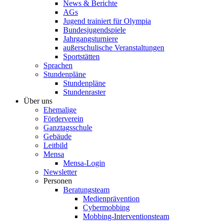
News & Berichte
AGs
Jugend trainiert für Olympia
Bundesjugendspiele
Jahrgangsturniere
außerschulische Veranstaltungen
Sportstätten
Sprachen
Stundenpläne
Stundenpläne
Stundenraster
Über uns
Ehemalige
Förderverein
Ganztagsschule
Gebäude
Leitbild
Mensa
Mensa-Login
Newsletter
Personen
Beratungsteam
Medienprävention
Cybermobbing
Mobbing-Interventionsteam