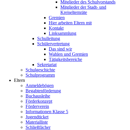
Mitglieder des Schulvorstands
Mitglieder der Stadt- und
Kreiselternräte
Gremien
Hier arbeiten Eltern mit
Kontakt
Linksammlung
Schulleitung
Schülervertretung
Das sind wir
Wahlen und Gremien
Tätigkeitsbereiche
Sekretariat
Schulgeschichte
Schulprogramm
Eltern
Anmeldebögen
Begabtenförderung
Buchausleihe
Förderkonzept
Förderverein
Informationen Klasse 5
Jugendticket
Materialliste
Schließfächer