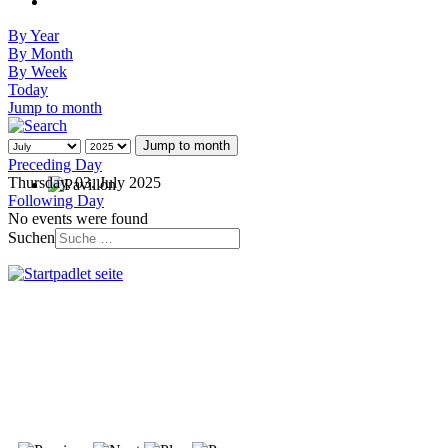
By Year
By Month
By Week
Today
Jump to month
Jump to month
Preceding Day
Thursday, 03. July 2025
Following Day
No events were found
Suchen