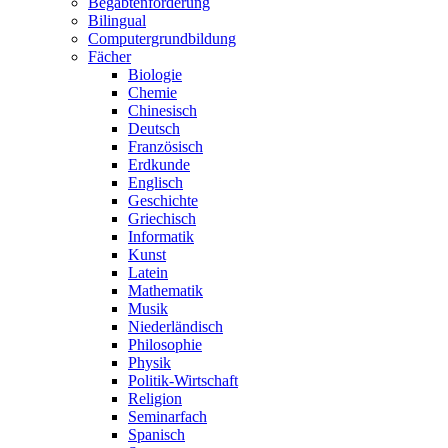
Begabtenförderung
Bilingual
Computergrundbildung
Fächer
Biologie
Chemie
Chinesisch
Deutsch
Französisch
Erdkunde
Englisch
Geschichte
Griechisch
Informatik
Kunst
Latein
Mathematik
Musik
Niederländisch
Philosophie
Physik
Politik-Wirtschaft
Religion
Seminarfach
Spanisch