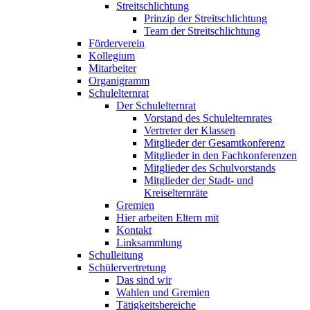
Streitschlichtung
Prinzip der Streitschlichtung
Team der Streitschlichtung
Förderverein
Kollegium
Mitarbeiter
Organigramm
Schulelternrat
Der Schulelternrat
Vorstand des Schulelternrates
Vertreter der Klassen
Mitglieder der Gesamtkonferenz
Mitglieder in den Fachkonferenzen
Mitglieder des Schulvorstands
Mitglieder der Stadt- und
Kreiselternräte
Gremien
Hier arbeiten Eltern mit
Kontakt
Linksammlung
Schulleitung
Schülervertretung
Das sind wir
Wahlen und Gremien
Tätigkeitsbereiche