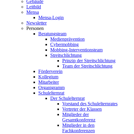
Gebäude
Leitbild
Mensa
Mensa-Login
Newsletter
Personen
Beratungsteam
Medienprävention
Cybermobbing
Mobbing-Interventionsteam
Streitschlichtung
Prinzip der Streitschlichtung
Team der Streitschlichtung
Förderverein
Kollegium
Mitarbeiter
Organigramm
Schulelternrat
Der Schulelternrat
Vorstand des Schulelternrates
Vertreter der Klassen
Mitglieder der
Gesamtkonferenz
Mitglieder in den
Fachkonferenzen