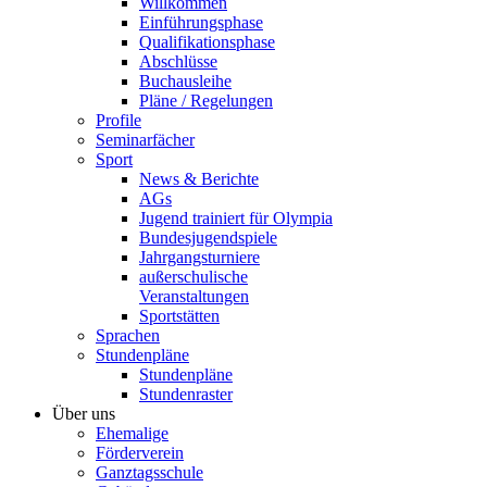
Willkommen
Einführungsphase
Qualifikationsphase
Abschlüsse
Buchausleihe
Pläne / Regelungen
Profile
Seminarfächer
Sport
News & Berichte
AGs
Jugend trainiert für Olympia
Bundesjugendspiele
Jahrgangsturniere
außerschulische
Veranstaltungen
Sportstätten
Sprachen
Stundenpläne
Stundenpläne
Stundenraster
Über uns
Ehemalige
Förderverein
Ganztagsschule