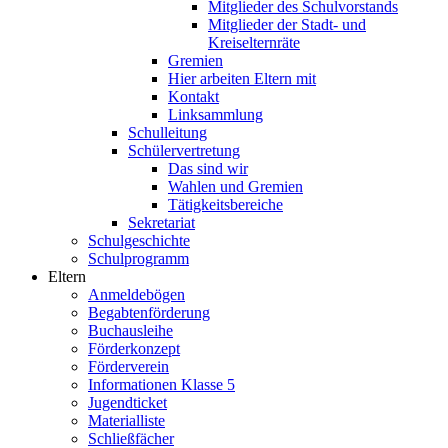
Mitglieder des Schulvorstands
Mitglieder der Stadt- und
Kreiselternräte
Gremien
Hier arbeiten Eltern mit
Kontakt
Linksammlung
Schulleitung
Schülervertretung
Das sind wir
Wahlen und Gremien
Tätigkeitsbereiche
Sekretariat
Schulgeschichte
Schulprogramm
Eltern
Anmeldebögen
Begabtenförderung
Buchausleihe
Förderkonzept
Förderverein
Informationen Klasse 5
Jugendticket
Materialliste
Schließfächer