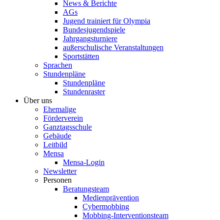
News & Berichte
AGs
Jugend trainiert für Olympia
Bundesjugendspiele
Jahrgangsturniere
außerschulische Veranstaltungen
Sportstätten
Sprachen
Stundenpläne
Stundenpläne
Stundenraster
Über uns
Ehemalige
Förderverein
Ganztagsschule
Gebäude
Leitbild
Mensa
Mensa-Login
Newsletter
Personen
Beratungsteam
Medienprävention
Cybermobbing
Mobbing-Interventionsteam