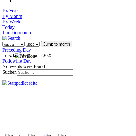
By Year
By Month
By Week
Today
Jump to month
Jump to month
Preceding Day
Tuesday, 19. August 2025
Following Day
No events were found
Suchen