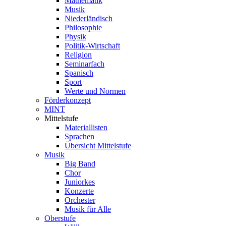
Mathematik
Musik
Niederländisch
Philosophie
Physik
Politik-Wirtschaft
Religion
Seminarfach
Spanisch
Sport
Werte und Normen
Förderkonzept
MINT
Mittelstufe
Materiallisten
Sprachen
Übersicht Mittelstufe
Musik
Big Band
Chor
Juniorkes
Konzerte
Orchester
Musik für Alle
Oberstufe