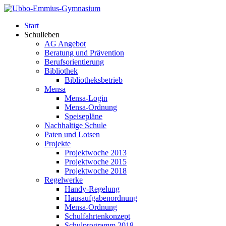
Start
Schulleben
AG Angebot
Beratung und Prävention
Berufsorientierung
Bibliothek
Bibliotheksbetrieb
Mensa
Mensa-Login
Mensa-Ordnung
Speisepläne
Nachhaltige Schule
Paten und Lotsen
Projekte
Projektwoche 2013
Projektwoche 2015
Projektwoche 2018
Regelwerke
Handy-Regelung
Hausaufgabenordnung
Mensa-Ordnung
Schulfahrtenkonzept
Schulprogramm 2018