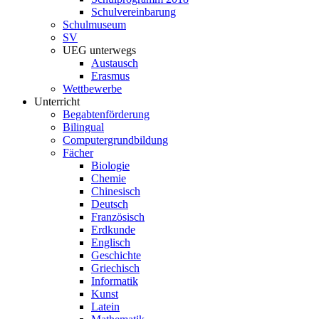
Schulvereinbarung
Schulmuseum
SV
UEG unterwegs
Austausch
Erasmus
Wettbewerbe
Unterricht
Begabtenförderung
Bilingual
Computergrundbildung
Fächer
Biologie
Chemie
Chinesisch
Deutsch
Französisch
Erdkunde
Englisch
Geschichte
Griechisch
Informatik
Kunst
Latein