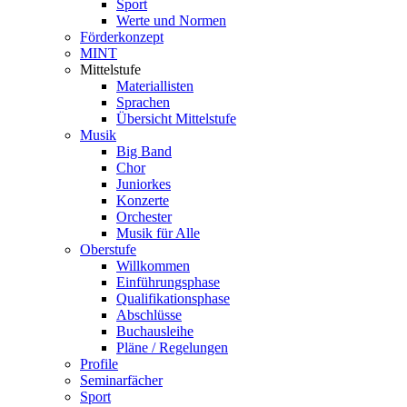
Sport
Werte und Normen
Förderkonzept
MINT
Mittelstufe
Materiallisten
Sprachen
Übersicht Mittelstufe
Musik
Big Band
Chor
Juniorkes
Konzerte
Orchester
Musik für Alle
Oberstufe
Willkommen
Einführungsphase
Qualifikationsphase
Abschlüsse
Buchausleihe
Pläne / Regelungen
Profile
Seminarfächer
Sport