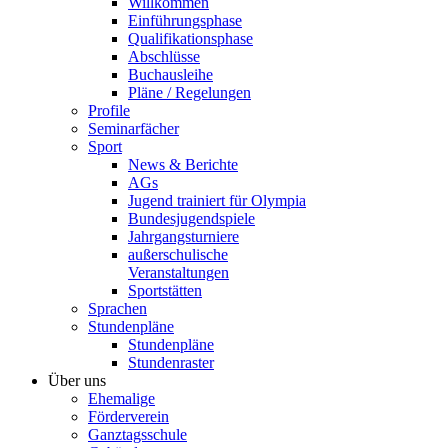
Willkommen
Einführungsphase
Qualifikationsphase
Abschlüsse
Buchausleihe
Pläne / Regelungen
Profile
Seminarfächer
Sport
News & Berichte
AGs
Jugend trainiert für Olympia
Bundesjugendspiele
Jahrgangsturniere
außerschulische
Veranstaltungen
Sportstätten
Sprachen
Stundenpläne
Stundenpläne
Stundenraster
Über uns
Ehemalige
Förderverein
Ganztagsschule