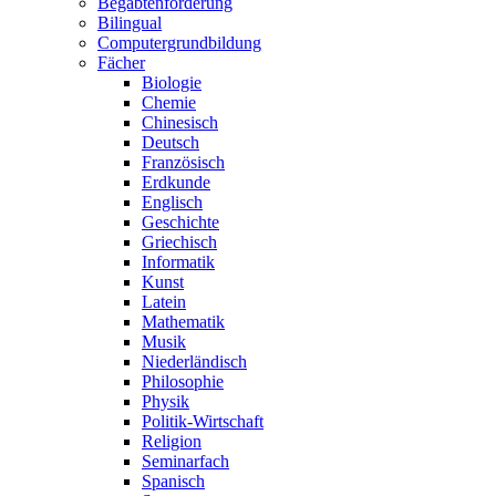
Begabtenförderung
Bilingual
Computergrundbildung
Fächer
Biologie
Chemie
Chinesisch
Deutsch
Französisch
Erdkunde
Englisch
Geschichte
Griechisch
Informatik
Kunst
Latein
Mathematik
Musik
Niederländisch
Philosophie
Physik
Politik-Wirtschaft
Religion
Seminarfach
Spanisch