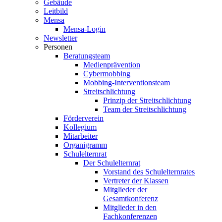
Gebäude
Leitbild
Mensa
Mensa-Login
Newsletter
Personen
Beratungsteam
Medienprävention
Cybermobbing
Mobbing-Interventionsteam
Streitschlichtung
Prinzip der Streitschlichtung
Team der Streitschlichtung
Förderverein
Kollegium
Mitarbeiter
Organigramm
Schulelternrat
Der Schulelternrat
Vorstand des Schulelternrates
Vertreter der Klassen
Mitglieder der
Gesamtkonferenz
Mitglieder in den
Fachkonferenzen