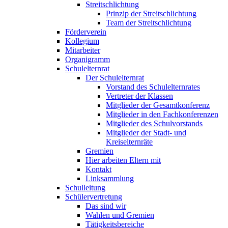
Streitschlichtung
Prinzip der Streitschlichtung
Team der Streitschlichtung
Förderverein
Kollegium
Mitarbeiter
Organigramm
Schulelternrat
Der Schulelternrat
Vorstand des Schulelternrates
Vertreter der Klassen
Mitglieder der Gesamtkonferenz
Mitglieder in den Fachkonferenzen
Mitglieder des Schulvorstands
Mitglieder der Stadt- und
Kreiselternräte
Gremien
Hier arbeiten Eltern mit
Kontakt
Linksammlung
Schulleitung
Schülervertretung
Das sind wir
Wahlen und Gremien
Tätigkeitsbereiche