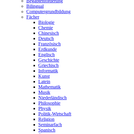
Begabtenförderung
Bilingual
Computergrundbildung
Fächer
Biologie
Chemie
Chinesisch
Deutsch
Französisch
Erdkunde
Englisch
Geschichte
Griechisch
Informatik
Kunst
Latein
Mathematik
Musik
Niederländisch
Philosophie
Physik
Politik-Wirtschaft
Religion
Seminarfach
Spanisch