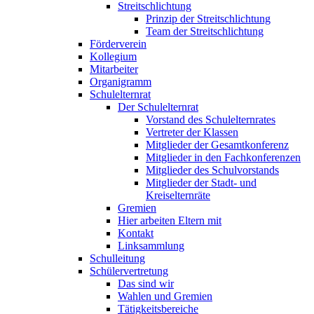
Streitschlichtung
Prinzip der Streitschlichtung
Team der Streitschlichtung
Förderverein
Kollegium
Mitarbeiter
Organigramm
Schulelternrat
Der Schulelternrat
Vorstand des Schulelternrates
Vertreter der Klassen
Mitglieder der Gesamtkonferenz
Mitglieder in den Fachkonferenzen
Mitglieder des Schulvorstands
Mitglieder der Stadt- und
Kreiselternräte
Gremien
Hier arbeiten Eltern mit
Kontakt
Linksammlung
Schulleitung
Schülervertretung
Das sind wir
Wahlen und Gremien
Tätigkeitsbereiche