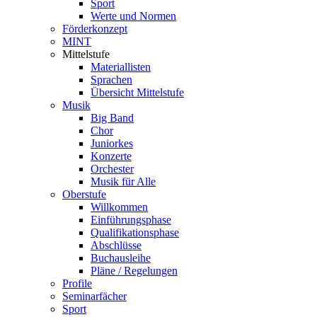
Sport
Werte und Normen
Förderkonzept
MINT
Mittelstufe
Materiallisten
Sprachen
Übersicht Mittelstufe
Musik
Big Band
Chor
Juniorkes
Konzerte
Orchester
Musik für Alle
Oberstufe
Willkommen
Einführungsphase
Qualifikationsphase
Abschlüsse
Buchausleihe
Pläne / Regelungen
Profile
Seminarfächer
Sport