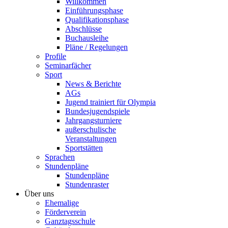
Willkommen
Einführungsphase
Qualifikationsphase
Abschlüsse
Buchausleihe
Pläne / Regelungen
Profile
Seminarfächer
Sport
News & Berichte
AGs
Jugend trainiert für Olympia
Bundesjugendspiele
Jahrgangsturniere
außerschulische
Veranstaltungen
Sportstätten
Sprachen
Stundenpläne
Stundenpläne
Stundenraster
Über uns
Ehemalige
Förderverein
Ganztagsschule