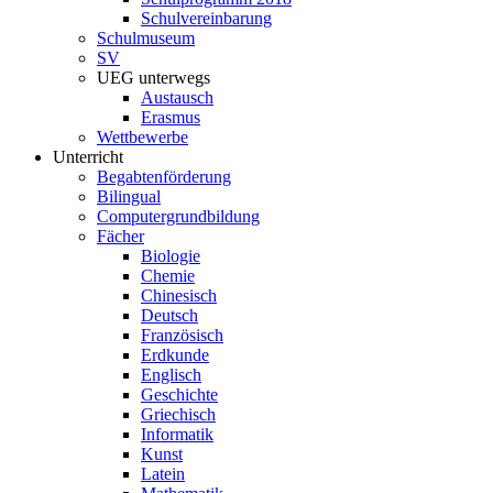
Schulvereinbarung
Schulmuseum
SV
UEG unterwegs
Austausch
Erasmus
Wettbewerbe
Unterricht
Begabtenförderung
Bilingual
Computergrundbildung
Fächer
Biologie
Chemie
Chinesisch
Deutsch
Französisch
Erdkunde
Englisch
Geschichte
Griechisch
Informatik
Kunst
Latein