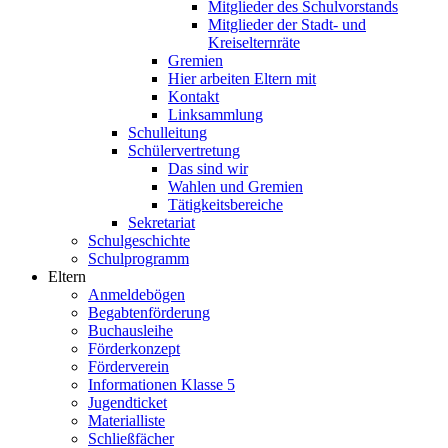
Mitglieder des Schulvorstands
Mitglieder der Stadt- und
Kreiselternräte
Gremien
Hier arbeiten Eltern mit
Kontakt
Linksammlung
Schulleitung
Schülervertretung
Das sind wir
Wahlen und Gremien
Tätigkeitsbereiche
Sekretariat
Schulgeschichte
Schulprogramm
Eltern
Anmeldebögen
Begabtenförderung
Buchausleihe
Förderkonzept
Förderverein
Informationen Klasse 5
Jugendticket
Materialliste
Schließfächer