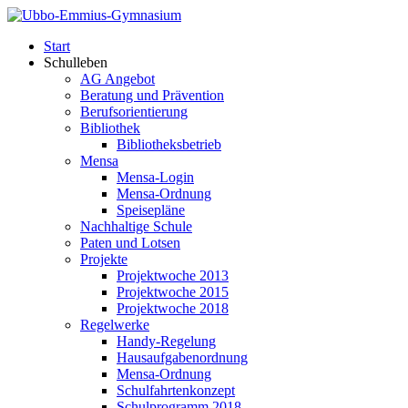
Start
Schulleben
AG Angebot
Beratung und Prävention
Berufsorientierung
Bibliothek
Bibliotheksbetrieb
Mensa
Mensa-Login
Mensa-Ordnung
Speisepläne
Nachhaltige Schule
Paten und Lotsen
Projekte
Projektwoche 2013
Projektwoche 2015
Projektwoche 2018
Regelwerke
Handy-Regelung
Hausaufgabenordnung
Mensa-Ordnung
Schulfahrtenkonzept
Schulprogramm 2018