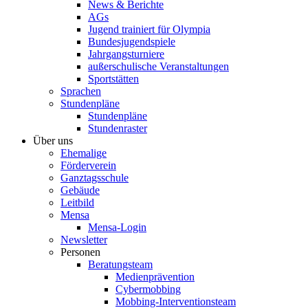
News & Berichte
AGs
Jugend trainiert für Olympia
Bundesjugendspiele
Jahrgangsturniere
außerschulische Veranstaltungen
Sportstätten
Sprachen
Stundenpläne
Stundenpläne
Stundenraster
Über uns
Ehemalige
Förderverein
Ganztagsschule
Gebäude
Leitbild
Mensa
Mensa-Login
Newsletter
Personen
Beratungsteam
Medienprävention
Cybermobbing
Mobbing-Interventionsteam