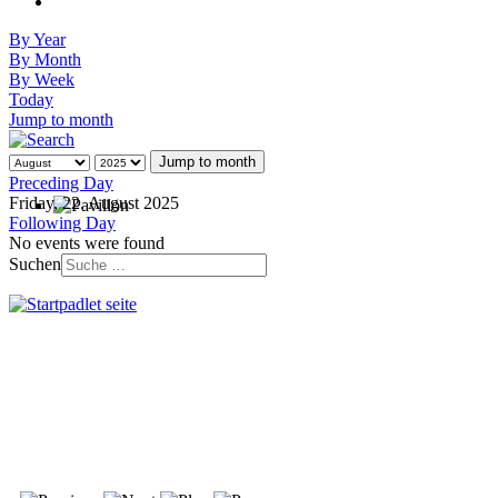
By Year
By Month
By Week
Today
Jump to month
Jump to month
Preceding Day
Friday, 22. August 2025
Following Day
No events were found
Suchen