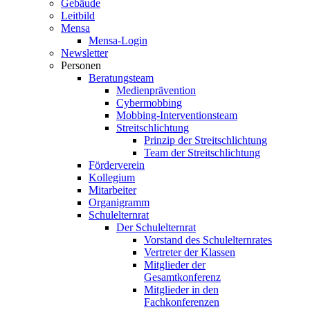
Gebäude
Leitbild
Mensa
Mensa-Login
Newsletter
Personen
Beratungsteam
Medienprävention
Cybermobbing
Mobbing-Interventionsteam
Streitschlichtung
Prinzip der Streitschlichtung
Team der Streitschlichtung
Förderverein
Kollegium
Mitarbeiter
Organigramm
Schulelternrat
Der Schulelternrat
Vorstand des Schulelternrates
Vertreter der Klassen
Mitglieder der
Gesamtkonferenz
Mitglieder in den
Fachkonferenzen