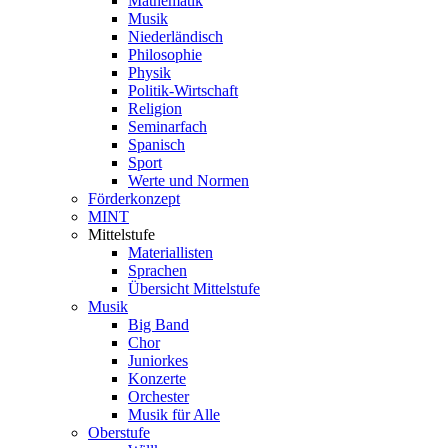
Mathematik
Musik
Niederländisch
Philosophie
Physik
Politik-Wirtschaft
Religion
Seminarfach
Spanisch
Sport
Werte und Normen
Förderkonzept
MINT
Mittelstufe
Materiallisten
Sprachen
Übersicht Mittelstufe
Musik
Big Band
Chor
Juniorkes
Konzerte
Orchester
Musik für Alle
Oberstufe