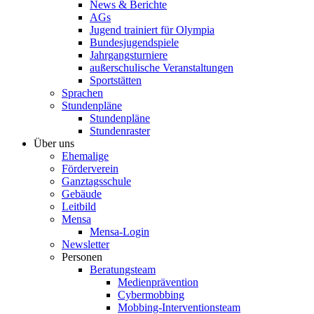
News & Berichte
AGs
Jugend trainiert für Olympia
Bundesjugendspiele
Jahrgangsturniere
außerschulische Veranstaltungen
Sportstätten
Sprachen
Stundenpläne
Stundenpläne
Stundenraster
Über uns
Ehemalige
Förderverein
Ganztagsschule
Gebäude
Leitbild
Mensa
Mensa-Login
Newsletter
Personen
Beratungsteam
Medienprävention
Cybermobbing
Mobbing-Interventionsteam