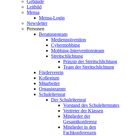
Gebäude
Leitbild
Mensa
Mensa-Login
Newsletter
Personen
Beratungsteam
Medienprävention
Cybermobbing
Mobbing-Interventionsteam
Streitschlichtung
Prinzip der Streitschlichtung
Team der Streitschlichtung
Förderverein
Kollegium
Mitarbeiter
Organigramm
Schulelternrat
Der Schulelternrat
Vorstand des Schulelternrates
Vertreter der Klassen
Mitglieder der
Gesamtkonferenz
Mitglieder in den
Fachkonferenzen