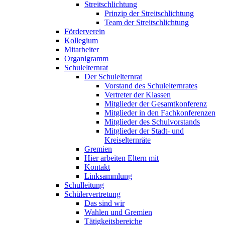
Streitschlichtung
Prinzip der Streitschlichtung
Team der Streitschlichtung
Förderverein
Kollegium
Mitarbeiter
Organigramm
Schulelternrat
Der Schulelternrat
Vorstand des Schulelternrates
Vertreter der Klassen
Mitglieder der Gesamtkonferenz
Mitglieder in den Fachkonferenzen
Mitglieder des Schulvorstands
Mitglieder der Stadt- und
Kreiselternräte
Gremien
Hier arbeiten Eltern mit
Kontakt
Linksammlung
Schulleitung
Schülervertretung
Das sind wir
Wahlen und Gremien
Tätigkeitsbereiche