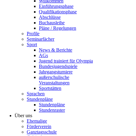
Willkommen
Einführungsphase
Qualifikationsphase
Abschlüsse
Buchausleihe
Pläne / Regelungen
Profile
Seminarfächer
Sport
News & Berichte
AGs
Jugend trainiert für Olympia
Bundesjugendspiele
Jahrgangsturniere
außerschulische
Veranstaltungen
Sportstätten
Sprachen
Stundenpläne
Stundenpläne
Stundenraster
Über uns
Ehemalige
Förderverein
Ganztagsschule