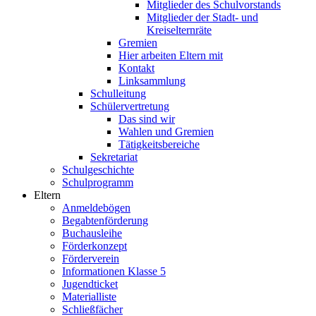
Mitglieder des Schulvorstands
Mitglieder der Stadt- und
Kreiselternräte
Gremien
Hier arbeiten Eltern mit
Kontakt
Linksammlung
Schulleitung
Schülervertretung
Das sind wir
Wahlen und Gremien
Tätigkeitsbereiche
Sekretariat
Schulgeschichte
Schulprogramm
Eltern
Anmeldebögen
Begabtenförderung
Buchausleihe
Förderkonzept
Förderverein
Informationen Klasse 5
Jugendticket
Materialliste
Schließfächer