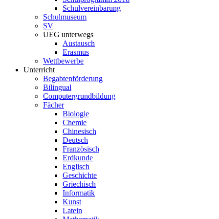
Schulvereinbarung
Schulmuseum
SV
UEG unterwegs
Austausch
Erasmus
Wettbewerbe
Unterricht
Begabtenförderung
Bilingual
Computergrundbildung
Fächer
Biologie
Chemie
Chinesisch
Deutsch
Französisch
Erdkunde
Englisch
Geschichte
Griechisch
Informatik
Kunst
Latein