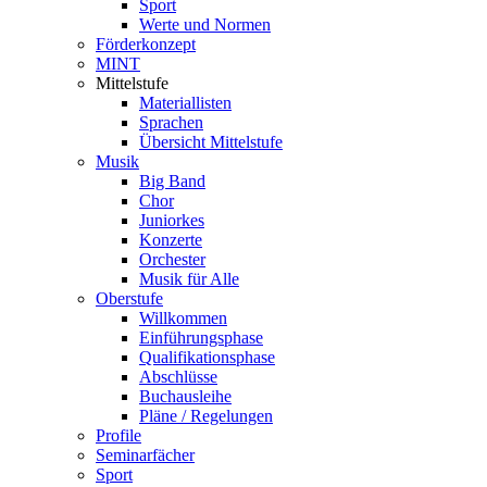
Sport
Werte und Normen
Förderkonzept
MINT
Mittelstufe
Materiallisten
Sprachen
Übersicht Mittelstufe
Musik
Big Band
Chor
Juniorkes
Konzerte
Orchester
Musik für Alle
Oberstufe
Willkommen
Einführungsphase
Qualifikationsphase
Abschlüsse
Buchausleihe
Pläne / Regelungen
Profile
Seminarfächer
Sport