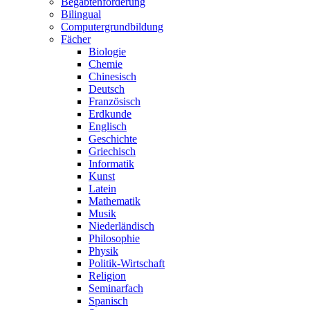
Begabtenförderung
Bilingual
Computergrundbildung
Fächer
Biologie
Chemie
Chinesisch
Deutsch
Französisch
Erdkunde
Englisch
Geschichte
Griechisch
Informatik
Kunst
Latein
Mathematik
Musik
Niederländisch
Philosophie
Physik
Politik-Wirtschaft
Religion
Seminarfach
Spanisch