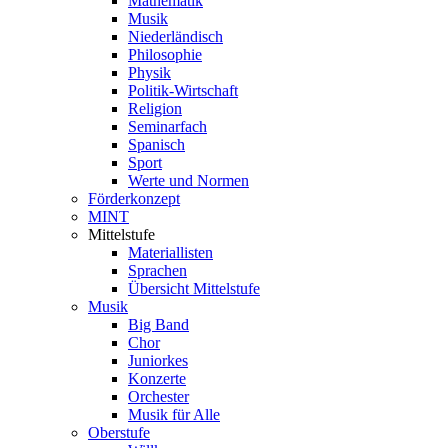
Mathematik
Musik
Niederländisch
Philosophie
Physik
Politik-Wirtschaft
Religion
Seminarfach
Spanisch
Sport
Werte und Normen
Förderkonzept
MINT
Mittelstufe
Materiallisten
Sprachen
Übersicht Mittelstufe
Musik
Big Band
Chor
Juniorkes
Konzerte
Orchester
Musik für Alle
Oberstufe