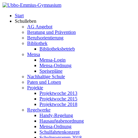
Start
Schulleben
AG Angebot
Beratung und Prävention
Berufsorientierung
Bibliothek
Bibliotheksbetrieb
Mensa
Mensa-Login
Mensa-Ordnung
Speisepläne
Nachhaltige Schule
Paten und Lotsen
Projekte
Projektwoche 2013
Projektwoche 2015
Projektwoche 2018
Regelwerke
Handy-Regelung
Hausaufgabenordnung
Mensa-Ordnung
Schulfahrtenkonzept
Schulprogramm 2018