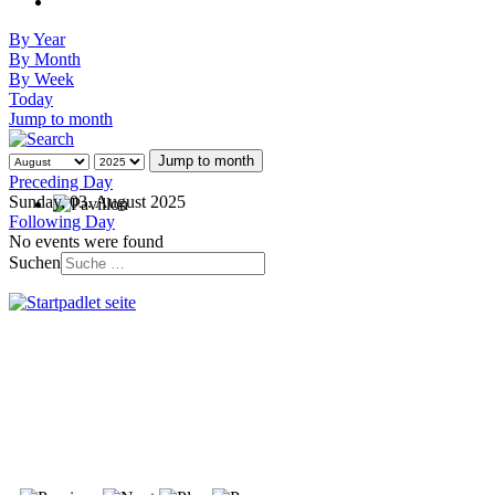
By Year
By Month
By Week
Today
Jump to month
Jump to month
Preceding Day
Sunday, 03. August 2025
Following Day
No events were found
Suchen