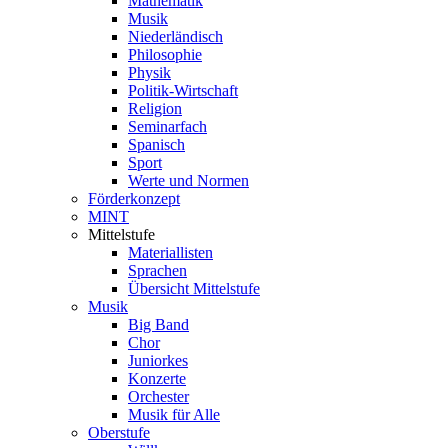
Mathematik
Musik
Niederländisch
Philosophie
Physik
Politik-Wirtschaft
Religion
Seminarfach
Spanisch
Sport
Werte und Normen
Förderkonzept
MINT
Mittelstufe
Materiallisten
Sprachen
Übersicht Mittelstufe
Musik
Big Band
Chor
Juniorkes
Konzerte
Orchester
Musik für Alle
Oberstufe