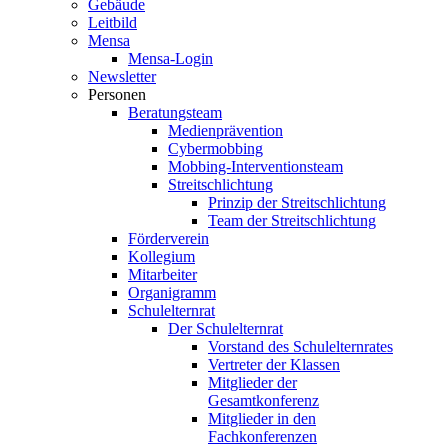
Gebäude
Leitbild
Mensa
Mensa-Login
Newsletter
Personen
Beratungsteam
Medienprävention
Cybermobbing
Mobbing-Interventionsteam
Streitschlichtung
Prinzip der Streitschlichtung
Team der Streitschlichtung
Förderverein
Kollegium
Mitarbeiter
Organigramm
Schulelternrat
Der Schulelternrat
Vorstand des Schulelternrates
Vertreter der Klassen
Mitglieder der
Gesamtkonferenz
Mitglieder in den
Fachkonferenzen