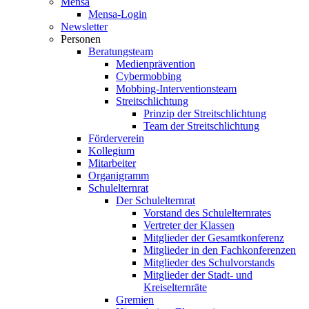
Mensa
Mensa-Login
Newsletter
Personen
Beratungsteam
Medienprävention
Cybermobbing
Mobbing-Interventionsteam
Streitschlichtung
Prinzip der Streitschlichtung
Team der Streitschlichtung
Förderverein
Kollegium
Mitarbeiter
Organigramm
Schulelternrat
Der Schulelternrat
Vorstand des Schulelternrates
Vertreter der Klassen
Mitglieder der Gesamtkonferenz
Mitglieder in den Fachkonferenzen
Mitglieder des Schulvorstands
Mitglieder der Stadt- und
Kreiselternräte
Gremien