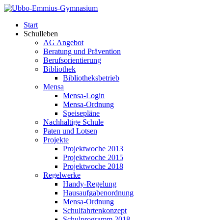
Start
Schulleben
AG Angebot
Beratung und Prävention
Berufsorientierung
Bibliothek
Bibliotheksbetrieb
Mensa
Mensa-Login
Mensa-Ordnung
Speisepläne
Nachhaltige Schule
Paten und Lotsen
Projekte
Projektwoche 2013
Projektwoche 2015
Projektwoche 2018
Regelwerke
Handy-Regelung
Hausaufgabenordnung
Mensa-Ordnung
Schulfahrtenkonzept
Schulprogramm 2018