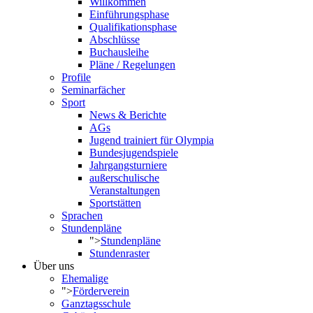
Willkommen
Einführungsphase
Qualifikationsphase
Abschlüsse
Buchausleihe
Pläne / Regelungen
Profile
Seminarfächer
Sport
News & Berichte
AGs
Jugend trainiert für Olympia
Bundesjugendspiele
Jahrgangsturniere
außerschulische
Veranstaltungen
Sportstätten
Sprachen
Stundenpläne
">
Stundenpläne
Stundenraster
Über uns
Ehemalige
">
Förderverein
Ganztagsschule