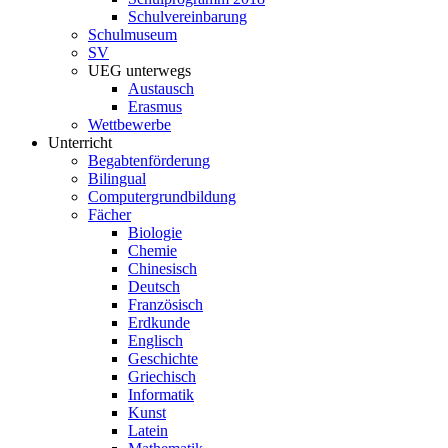
Schulvereinbarung
Schulmuseum
SV
UEG unterwegs
Austausch
Erasmus
Wettbewerbe
Unterricht
Begabtenförderung
Bilingual
Computergrundbildung
Fächer
Biologie
Chemie
Chinesisch
Deutsch
Französisch
Erdkunde
Englisch
Geschichte
Griechisch
Informatik
Kunst
Latein