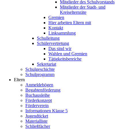
Mitglieder des Schulvorstands
Mitglieder der Stadt- und
Kreiselternräte
Gremien
Hier arbeiten Eltern mit
Kontakt
Linksammlung
Schulleitung
Schülervertretung
Das sind wir
Wahlen und Gremien
Tätigkeitsbereiche
Sekretariat
Schulgeschichte
Schulprogramm
Eltern
Anmeldebögen
Begabtenförderung
Buchausleihe
Förderkonzept
Förderverein
Informationen Klasse 5
Jugendticket
Materialliste
Schließfächer