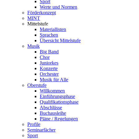
Sport
Werte und Normen
Förderkonzept
MINT
Mittelstufe
Materiallisten
Sprachen
Übersicht Mittelstufe
Musik
Big Band
Chor
Juniorkes
Konzerte
Orchester
Musik für Alle
Oberstufe
Willkommen
Einführungsphase
Qualifikationsphase
Abschlüsse
Buchausleihe
Pläne / Regelungen
Profile
Seminarfächer
Sport