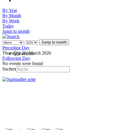
By Year
By Month
By Week
Today
Jump to month
Jump to month
Preceding Day
Thursday, 26. March 2026
Following Day
No events were found
Suchen