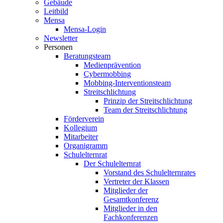
Gebäude
Leitbild
Mensa
Mensa-Login
Newsletter
Personen
Beratungsteam
Medienprävention
Cybermobbing
Mobbing-Interventionsteam
Streitschlichtung
Prinzip der Streitschlichtung
Team der Streitschlichtung
Förderverein
Kollegium
Mitarbeiter
Organigramm
Schulelternrat
Der Schulelternrat
Vorstand des Schulelternrates
Vertreter der Klassen
Mitglieder der
Gesamtkonferenz
Mitglieder in den
Fachkonferenzen