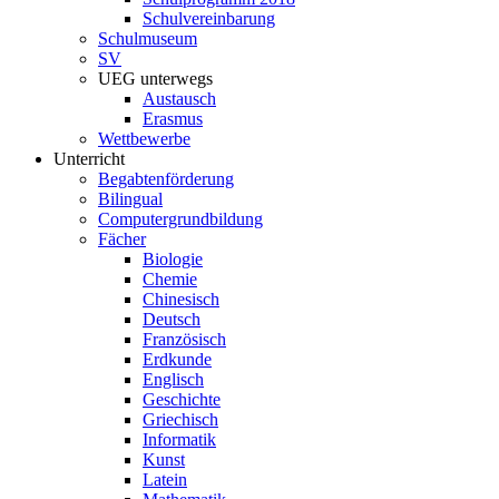
Schulvereinbarung
Schulmuseum
SV
UEG unterwegs
Austausch
Erasmus
Wettbewerbe
Unterricht
Begabtenförderung
Bilingual
Computergrundbildung
Fächer
Biologie
Chemie
Chinesisch
Deutsch
Französisch
Erdkunde
Englisch
Geschichte
Griechisch
Informatik
Kunst
Latein