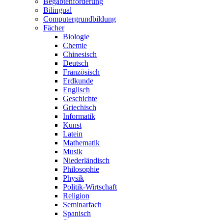
Begabtenförderung
Bilingual
Computergrundbildung
Fächer
Biologie
Chemie
Chinesisch
Deutsch
Französisch
Erdkunde
Englisch
Geschichte
Griechisch
Informatik
Kunst
Latein
Mathematik
Musik
Niederländisch
Philosophie
Physik
Politik-Wirtschaft
Religion
Seminarfach
Spanisch