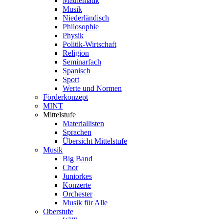
Mathematik
Musik
Niederländisch
Philosophie
Physik
Politik-Wirtschaft
Religion
Seminarfach
Spanisch
Sport
Werte und Normen
Förderkonzept
MINT
Mittelstufe
Materiallisten
Sprachen
Übersicht Mittelstufe
Musik
Big Band
Chor
Juniorkes
Konzerte
Orchester
Musik für Alle
Oberstufe