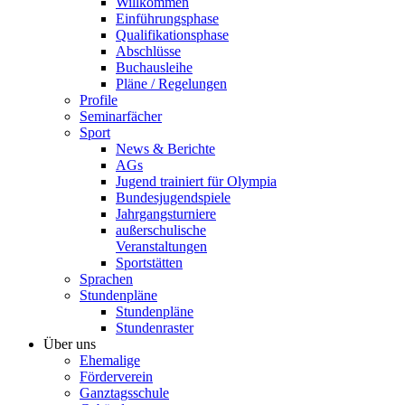
Willkommen
Einführungsphase
Qualifikationsphase
Abschlüsse
Buchausleihe
Pläne / Regelungen
Profile
Seminarfächer
Sport
News & Berichte
AGs
Jugend trainiert für Olympia
Bundesjugendspiele
Jahrgangsturniere
außerschulische
Veranstaltungen
Sportstätten
Sprachen
Stundenpläne
Stundenpläne
Stundenraster
Über uns
Ehemalige
Förderverein
Ganztagsschule