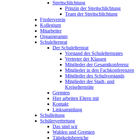
Streitschlichtung
Prinzip der Streitschlichtung
Team der Streitschlichtung
Förderverein
Kollegium
Mitarbeiter
Organigramm
Schulelternrat
Der Schulelternrat
Vorstand des Schulelternrates
Vertreter der Klassen
Mitglieder der Gesamtkonferenz
Mitglieder in den Fachkonferenzen
Mitglieder des Schulvorstands
Mitglieder der Stadt- und
Kreiselternräte
Gremien
Hier arbeiten Eltern mit
Kontakt
Linksammlung
Schulleitung
Schülervertretung
Das sind wir
Wahlen und Gremien
Tätigkeitsbereiche