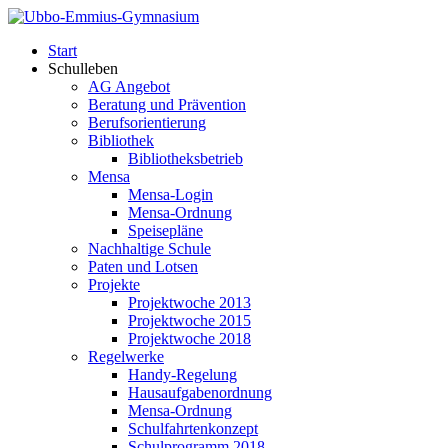
Start
Schulleben
AG Angebot
Beratung und Prävention
Berufsorientierung
Bibliothek
Bibliotheksbetrieb
Mensa
Mensa-Login
Mensa-Ordnung
Speisepläne
Nachhaltige Schule
Paten und Lotsen
Projekte
Projektwoche 2013
Projektwoche 2015
Projektwoche 2018
Regelwerke
Handy-Regelung
Hausaufgabenordnung
Mensa-Ordnung
Schulfahrtenkonzept
Schulprogramm 2018