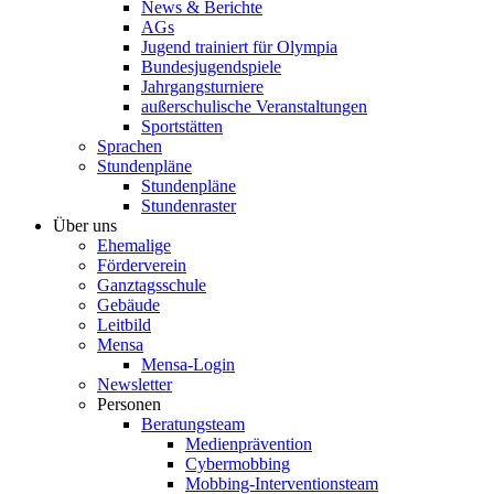
News & Berichte
AGs
Jugend trainiert für Olympia
Bundesjugendspiele
Jahrgangsturniere
außerschulische Veranstaltungen
Sportstätten
Sprachen
Stundenpläne
Stundenpläne
Stundenraster
Über uns
Ehemalige
Förderverein
Ganztagsschule
Gebäude
Leitbild
Mensa
Mensa-Login
Newsletter
Personen
Beratungsteam
Medienprävention
Cybermobbing
Mobbing-Interventionsteam