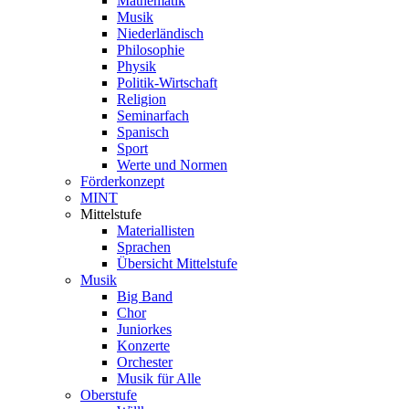
Mathematik
Musik
Niederländisch
Philosophie
Physik
Politik-Wirtschaft
Religion
Seminarfach
Spanisch
Sport
Werte und Normen
Förderkonzept
MINT
Mittelstufe
Materiallisten
Sprachen
Übersicht Mittelstufe
Musik
Big Band
Chor
Juniorkes
Konzerte
Orchester
Musik für Alle
Oberstufe