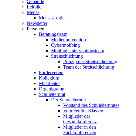
Gebäude
Leitbild
Mensa
Mensa-Login
Newsletter
Personen
Beratungsteam
Medienprävention
Cybermobbing
Mobbing-Interventionsteam
Streitschlichtung
Prinzip der Streitschlichtung
Team der Streitschlichtung
Förderverein
Kollegium
Mitarbeiter
Organigramm
Schulelternrat
Der Schulelternrat
Vorstand des Schulelternrates
Vertreter der Klassen
Mitglieder der
Gesamtkonferenz
Mitglieder in den
Fachkonferenzen