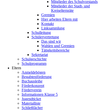
Mitglieder des Schulvorstands
Mitglieder der Stadt- und
Kreiselternräte
Gremien
Hier arbeiten Eltern mit
Kontakt
Linksammlung
Schulleitung
Schülervertretung
Das sind wir
Wahlen und Gremien
Tätigkeitsbereiche
Sekretariat
Schulgeschichte
Schulprogramm
Eltern
Anmeldebögen
Begabtenförderung
Buchausleihe
Förderkonzept
Förderverein
Informationen Klasse 5
Jugendticket
Materialliste
Schließfächer