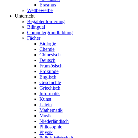
Erasmus
Wettbewerbe
Unterricht
Begabtenförderung
Bilingual
Computergrundbildung
Fächer
Biologie
Chemie
Chinesisch
Deutsch
Französisch
Erdkunde
Englisch
Geschichte
Griechisch
Informatik
Kunst
Latein
Mathematik
Musik
Niederländisch
Philosophie
Physik
Politik-Wirtschaft