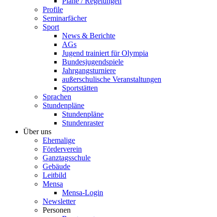
Pläne / Regelungen
Profile
Seminarfächer
Sport
News & Berichte
AGs
Jugend trainiert für Olympia
Bundesjugendspiele
Jahrgangsturniere
außerschulische Veranstaltungen
Sportstätten
Sprachen
Stundenpläne
Stundenpläne
Stundenraster
Über uns
Ehemalige
Förderverein
Ganztagsschule
Gebäude
Leitbild
Mensa
Mensa-Login
Newsletter
Personen