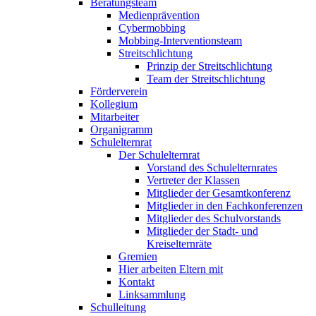
Beratungsteam
Medienprävention
Cybermobbing
Mobbing-Interventionsteam
Streitschlichtung
Prinzip der Streitschlichtung
Team der Streitschlichtung
Förderverein
Kollegium
Mitarbeiter
Organigramm
Schulelternrat
Der Schulelternrat
Vorstand des Schulelternrates
Vertreter der Klassen
Mitglieder der Gesamtkonferenz
Mitglieder in den Fachkonferenzen
Mitglieder des Schulvorstands
Mitglieder der Stadt- und
Kreiselternräte
Gremien
Hier arbeiten Eltern mit
Kontakt
Linksammlung
Schulleitung