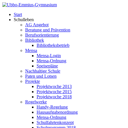
Start
Schulleben
AG Angebot
Beratung und Prävention
Berufsorientierung
Bibliothek
Bibliotheksbetrieb
Mensa
Mensa-Login
Mensa-Ordnung
Speisepläne
Nachhaltige Schule
Paten und Lotsen
Projekte
Projektwoche 2013
Projektwoche 2015
Projektwoche 2018
Regelwerke
Handy-Regelung
Hausaufgabenordnung
Mensa-Ordnung
Schulfahrtenkonzept
Schulprogramm 2018