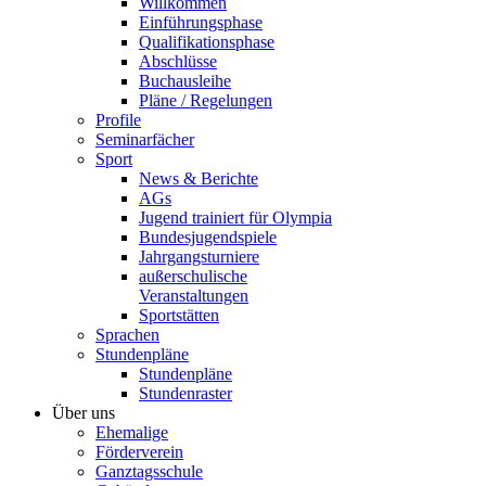
Willkommen
Einführungsphase
Qualifikationsphase
Abschlüsse
Buchausleihe
Pläne / Regelungen
Profile
Seminarfächer
Sport
News & Berichte
AGs
Jugend trainiert für Olympia
Bundesjugendspiele
Jahrgangsturniere
außerschulische
Veranstaltungen
Sportstätten
Sprachen
Stundenpläne
Stundenpläne
Stundenraster
Über uns
Ehemalige
Förderverein
Ganztagsschule