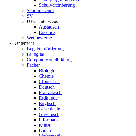
Schulvereinbarung
Schulmuseum
SV
UEG unterwegs
Austausch
Erasmus
Wettbewerbe
Unterricht
Begabtenförderung
Bilingual
Computergrundbildung
Fächer
Biologie
Chemie
Chinesisch
Deutsch
Französisch
Erdkunde
Englisch
Geschichte
Griechisch
Informatik
Kunst
Latein