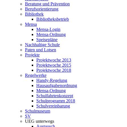
Beratung und Prävention
Berufsorientierung
Bibliothek
Bibliotheksbetrieb
Mensa
Mensa-Login
Mensa-Ordnung
Speisepläne
Nachhaltige Schule
Paten und Lotsen
Projekte
Projektwoche 2013
Projektwoche 2015
Projektwoche 2018
Regelwerke
Handy-Regelung
Hausaufgabenordnung
Mensa-Ordnung
Schulfahrtenkonzept
Schulprogramm 2018
Schulvereinbarung
Schulmuseum
SV
UEG unterwegs
Austausch