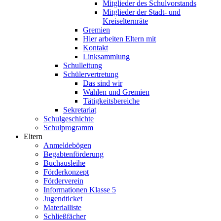
Mitglieder des Schulvorstands
Mitglieder der Stadt- und
Kreiselternräte
Gremien
Hier arbeiten Eltern mit
Kontakt
Linksammlung
Schulleitung
Schülervertretung
Das sind wir
Wahlen und Gremien
Tätigkeitsbereiche
Sekretariat
Schulgeschichte
Schulprogramm
Eltern
Anmeldebögen
Begabtenförderung
Buchausleihe
Förderkonzept
Förderverein
Informationen Klasse 5
Jugendticket
Materialliste
Schließfächer