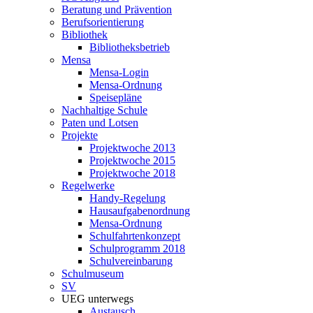
Beratung und Prävention
Berufsorientierung
Bibliothek
Bibliotheksbetrieb
Mensa
Mensa-Login
Mensa-Ordnung
Speisepläne
Nachhaltige Schule
Paten und Lotsen
Projekte
Projektwoche 2013
Projektwoche 2015
Projektwoche 2018
Regelwerke
Handy-Regelung
Hausaufgabenordnung
Mensa-Ordnung
Schulfahrtenkonzept
Schulprogramm 2018
Schulvereinbarung
Schulmuseum
SV
UEG unterwegs
Austausch