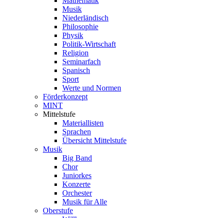
Mathematik
Musik
Niederländisch
Philosophie
Physik
Politik-Wirtschaft
Religion
Seminarfach
Spanisch
Sport
Werte und Normen
Förderkonzept
MINT
Mittelstufe
Materiallisten
Sprachen
Übersicht Mittelstufe
Musik
Big Band
Chor
Juniorkes
Konzerte
Orchester
Musik für Alle
Oberstufe