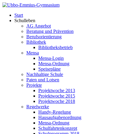
Start
Schulleben
AG Angebot
Beratung und Prävention
Berufsorientierung
Bibliothek
Bibliotheksbetrieb
Mensa
Mensa-Login
Mensa-Ordnung
Speisepläne
Nachhaltige Schule
Paten und Lotsen
Projekte
Projektwoche 2013
Projektwoche 2015
Projektwoche 2018
Regelwerke
Handy-Regelung
Hausaufgabenordnung
Mensa-Ordnung
Schulfahrtenkonzept
Schulprogramm 2018