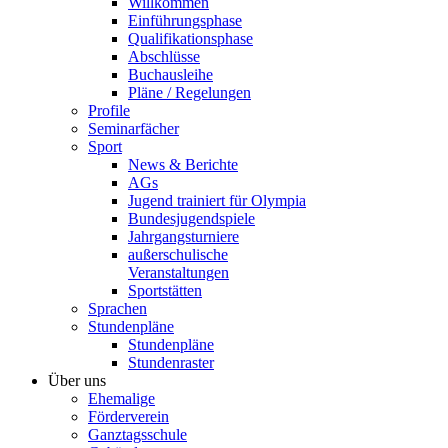
Willkommen
Einführungsphase
Qualifikationsphase
Abschlüsse
Buchausleihe
Pläne / Regelungen
Profile
Seminarfächer
Sport
News & Berichte
AGs
Jugend trainiert für Olympia
Bundesjugendspiele
Jahrgangsturniere
außerschulische
Veranstaltungen
Sportstätten
Sprachen
Stundenpläne
Stundenpläne
Stundenraster
Über uns
Ehemalige
Förderverein
Ganztagsschule