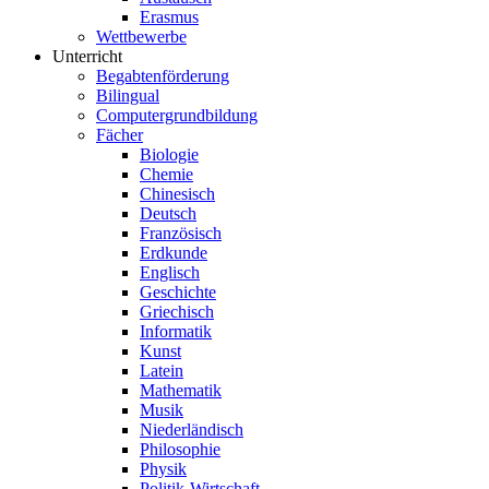
Erasmus
Wettbewerbe
Unterricht
Begabtenförderung
Bilingual
Computergrundbildung
Fächer
Biologie
Chemie
Chinesisch
Deutsch
Französisch
Erdkunde
Englisch
Geschichte
Griechisch
Informatik
Kunst
Latein
Mathematik
Musik
Niederländisch
Philosophie
Physik
Politik-Wirtschaft