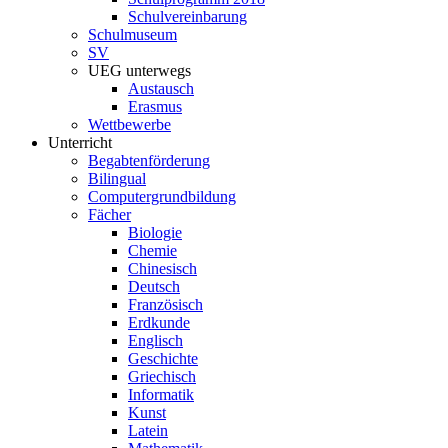
Schulvereinbarung
Schulmuseum
SV
UEG unterwegs
Austausch
Erasmus
Wettbewerbe
Unterricht
Begabtenförderung
Bilingual
Computergrundbildung
Fächer
Biologie
Chemie
Chinesisch
Deutsch
Französisch
Erdkunde
Englisch
Geschichte
Griechisch
Informatik
Kunst
Latein