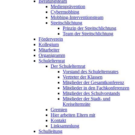
Beratungsteam
Medienprävention
Cybermobbing
Mobbing-Interventionsteam
Streitschlichtung
Prinzip der Streitschlichtung
Team der Streitschlichtung
Förderverein
Kollegium
Mitarbeiter
Organigramm
Schulelternrat
Der Schulelternrat
Vorstand des Schulelternrates
Vertreter der Klassen
Mitglieder der Gesamtkonferenz
Mitglieder in den Fachkonferenzen
Mitglieder des Schulvorstands
Mitglieder der Stadt- und
Kreiselternräte
Gremien
Hier arbeiten Eltern mit
Kontakt
Linksammlung
Schulleitung