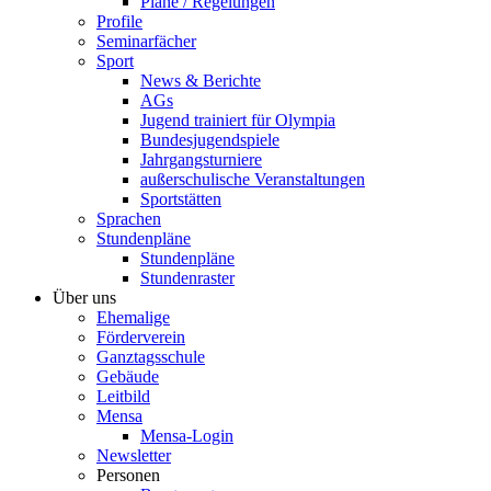
Pläne / Regelungen
Profile
Seminarfächer
Sport
News & Berichte
AGs
Jugend trainiert für Olympia
Bundesjugendspiele
Jahrgangsturniere
außerschulische Veranstaltungen
Sportstätten
Sprachen
Stundenpläne
Stundenpläne
Stundenraster
Über uns
Ehemalige
Förderverein
Ganztagsschule
Gebäude
Leitbild
Mensa
Mensa-Login
Newsletter
Personen