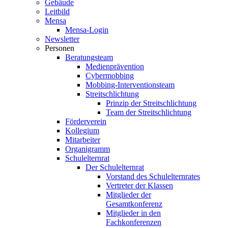
Gebäude
Leitbild
Mensa
Mensa-Login
Newsletter
Personen
Beratungsteam
Medienprävention
Cybermobbing
Mobbing-Interventionsteam
Streitschlichtung
Prinzip der Streitschlichtung
Team der Streitschlichtung
Förderverein
Kollegium
Mitarbeiter
Organigramm
Schulelternrat
Der Schulelternrat
Vorstand des Schulelternrates
Vertreter der Klassen
Mitglieder der
Gesamtkonferenz
Mitglieder in den
Fachkonferenzen