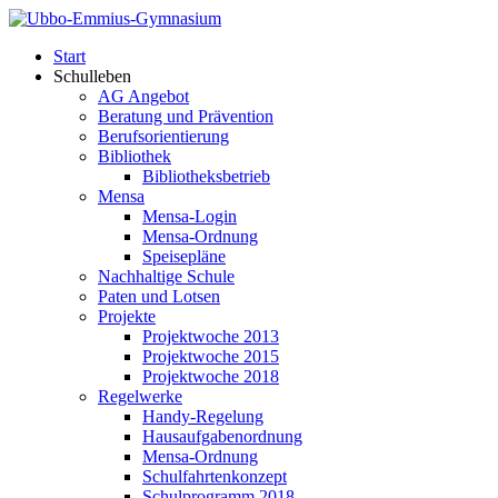
Start
Schulleben
AG Angebot
Beratung und Prävention
Berufsorientierung
Bibliothek
Bibliotheksbetrieb
Mensa
Mensa-Login
Mensa-Ordnung
Speisepläne
Nachhaltige Schule
Paten und Lotsen
Projekte
Projektwoche 2013
Projektwoche 2015
Projektwoche 2018
Regelwerke
Handy-Regelung
Hausaufgabenordnung
Mensa-Ordnung
Schulfahrtenkonzept
Schulprogramm 2018