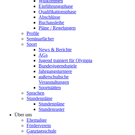
Willkommen
Einführungsphase
Qualifikationsphase
Abschlüsse
Buchausleihe
Pläne / Regelungen
Profile
Seminarfächer
Sport
News & Berichte
AGs
Jugend trainiert für Olympia
Bundesjugendspiele
Jahrgangsturniere
außerschulische
Veranstaltungen
Sportstätten
Sprachen
Stundenpläne
Stundenpläne
Stundenraster
Über uns
Ehemalige
Förderverein
Ganztagsschule