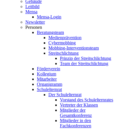
Gebäude
Leitbild
Mensa
Mensa-Login
Newsletter
Personen
Beratungsteam
Medienprävention
Cybermobbing
Mobbing-Interventionsteam
Streitschlichtung
Prinzip der Streitschlichtung
Team der Streitschlichtung
Förderverein
Kollegium
Mitarbeiter
Organigramm
Schulelternrat
Der Schulelternrat
Vorstand des Schulelternrates
Vertreter der Klassen
Mitglieder der
Gesamtkonferenz
Mitglieder in den
Fachkonferenzen