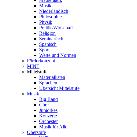
Mathematik
Musik
Niederländisch
Philosophie
Physik
Politik-Wirtschaft
Religion
Seminarfach
Spanisch
Sport
Werte und Normen
Förderkonzept
MINT
Mittelstufe
Materiallisten
Sprachen
Übersicht Mittelstufe
Musik
Big Band
Chor
Juniorkes
Konzerte
Orchester
Musik für Alle
Oberstufe