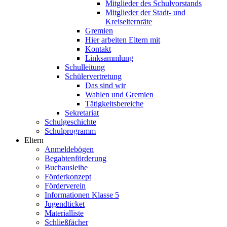
Mitglieder des Schulvorstands
Mitglieder der Stadt- und
Kreiselternräte
Gremien
Hier arbeiten Eltern mit
Kontakt
Linksammlung
Schulleitung
Schülervertretung
Das sind wir
Wahlen und Gremien
Tätigkeitsbereiche
Sekretariat
Schulgeschichte
Schulprogramm
Eltern
Anmeldebögen
Begabtenförderung
Buchausleihe
Förderkonzept
Förderverein
Informationen Klasse 5
Jugendticket
Materialliste
Schließfächer