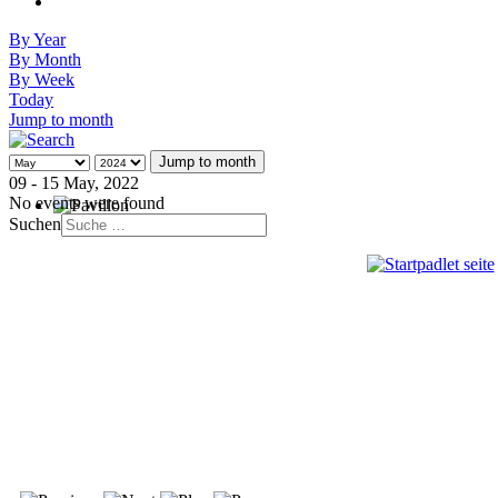
By Year
By Month
By Week
Today
Jump to month
Jump to month
09 - 15 May, 2022
No events were found
Suchen