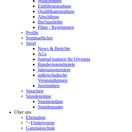
Willkommen
Einführungsphase
Qualifikationsphase
Abschlüsse
Buchausleihe
Pläne / Regelungen
Profile
Seminarfächer
Sport
News & Berichte
AGs
Jugend trainiert für Olympia
Bundesjugendspiele
Jahrgangsturniere
außerschulische
Veranstaltungen
Sportstätten
Sprachen
Stundenpläne
Stundenpläne
Stundenraster
Über uns
Ehemalige
">
Förderverein
Ganztagsschule