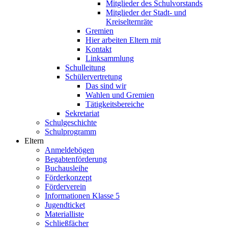
Mitglieder des Schulvorstands
Mitglieder der Stadt- und
Kreiselternräte
Gremien
Hier arbeiten Eltern mit
Kontakt
Linksammlung
Schulleitung
Schülervertretung
Das sind wir
Wahlen und Gremien
Tätigkeitsbereiche
Sekretariat
Schulgeschichte
Schulprogramm
Eltern
Anmeldebögen
Begabtenförderung
Buchausleihe
Förderkonzept
Förderverein
Informationen Klasse 5
Jugendticket
Materialliste
Schließfächer