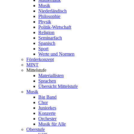
Mathematik
Musik
Niederländisch
Philosophie
Physik
Politik-Wirtschaft
Religion
Seminarfach
Spanisch
Sport
Werte und Normen
Förderkonzept
MINT
Mittelstufe
Materiallisten
Sprachen
Übersicht Mittelstufe
Musik
Big Band
Chor
Juniorkes
Konzerte
Orchester
Musik für Alle
Oberstufe