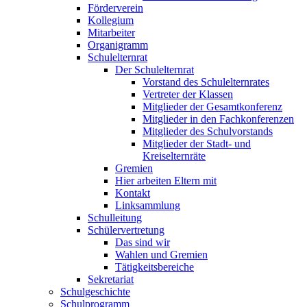
Förderverein
Kollegium
Mitarbeiter
Organigramm
Schulelternrat
Der Schulelternrat
Vorstand des Schulelternrates
Vertreter der Klassen
Mitglieder der Gesamtkonferenz
Mitglieder in den Fachkonferenzen
Mitglieder des Schulvorstands
Mitglieder der Stadt- und
Kreiselternräte
Gremien
Hier arbeiten Eltern mit
Kontakt
Linksammlung
Schulleitung
Schülervertretung
Das sind wir
Wahlen und Gremien
Tätigkeitsbereiche
Sekretariat
Schulgeschichte
Schulprogramm