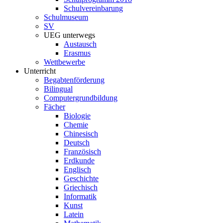
Schulvereinbarung
Schulmuseum
SV
UEG unterwegs
Austausch
Erasmus
Wettbewerbe
Unterricht
Begabtenförderung
Bilingual
Computergrundbildung
Fächer
Biologie
Chemie
Chinesisch
Deutsch
Französisch
Erdkunde
Englisch
Geschichte
Griechisch
Informatik
Kunst
Latein