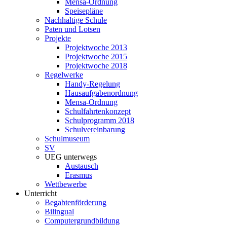
Mensa-Ordnung
Speisepläne
Nachhaltige Schule
Paten und Lotsen
Projekte
Projektwoche 2013
Projektwoche 2015
Projektwoche 2018
Regelwerke
Handy-Regelung
Hausaufgabenordnung
Mensa-Ordnung
Schulfahrtenkonzept
Schulprogramm 2018
Schulvereinbarung
Schulmuseum
SV
UEG unterwegs
Austausch
Erasmus
Wettbewerbe
Unterricht
Begabtenförderung
Bilingual
Computergrundbildung