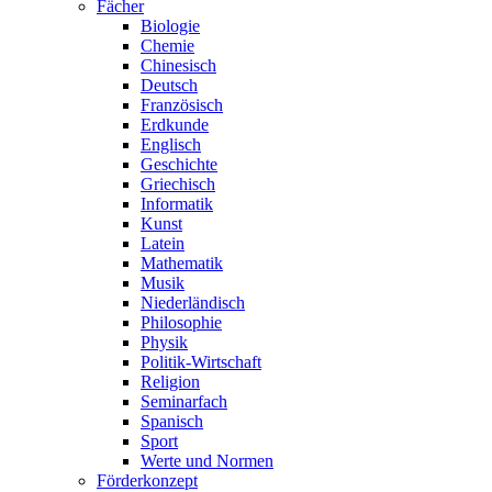
Fächer
Biologie
Chemie
Chinesisch
Deutsch
Französisch
Erdkunde
Englisch
Geschichte
Griechisch
Informatik
Kunst
Latein
Mathematik
Musik
Niederländisch
Philosophie
Physik
Politik-Wirtschaft
Religion
Seminarfach
Spanisch
Sport
Werte und Normen
Förderkonzept