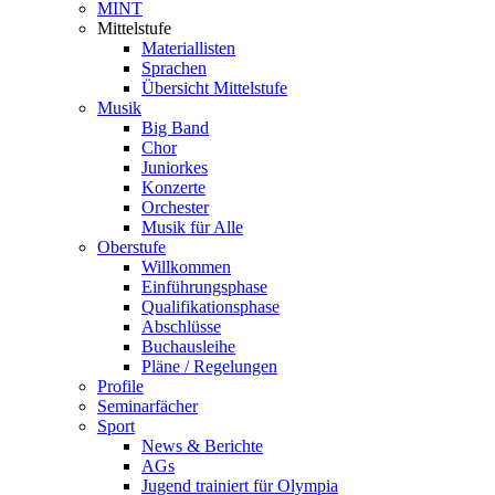
MINT
Mittelstufe
Materiallisten
Sprachen
Übersicht Mittelstufe
Musik
Big Band
Chor
Juniorkes
Konzerte
Orchester
Musik für Alle
Oberstufe
Willkommen
Einführungsphase
Qualifikationsphase
Abschlüsse
Buchausleihe
Pläne / Regelungen
Profile
Seminarfächer
Sport
News & Berichte
AGs
Jugend trainiert für Olympia