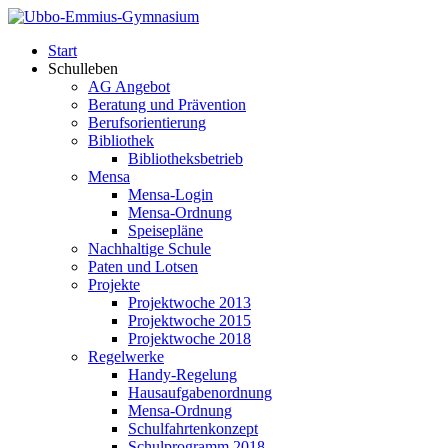
Start
Schulleben
AG Angebot
Beratung und Prävention
Berufsorientierung
Bibliothek
Bibliotheksbetrieb
Mensa
Mensa-Login
Mensa-Ordnung
Speisepläne
Nachhaltige Schule
Paten und Lotsen
Projekte
Projektwoche 2013
Projektwoche 2015
Projektwoche 2018
Regelwerke
Handy-Regelung
Hausaufgabenordnung
Mensa-Ordnung
Schulfahrtenkonzept
Schulprogramm 2018