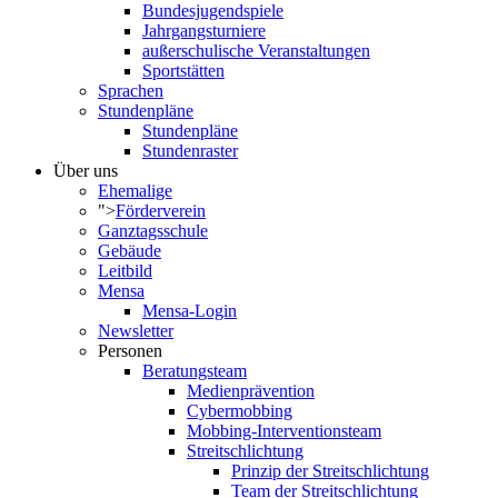
Bundesjugendspiele
Jahrgangsturniere
außerschulische Veranstaltungen
Sportstätten
Sprachen
Stundenpläne
Stundenpläne
Stundenraster
Über uns
Ehemalige
">
Förderverein
Ganztagsschule
Gebäude
Leitbild
Mensa
Mensa-Login
Newsletter
Personen
Beratungsteam
Medienprävention
Cybermobbing
Mobbing-Interventionsteam
Streitschlichtung
Prinzip der Streitschlichtung
Team der Streitschlichtung