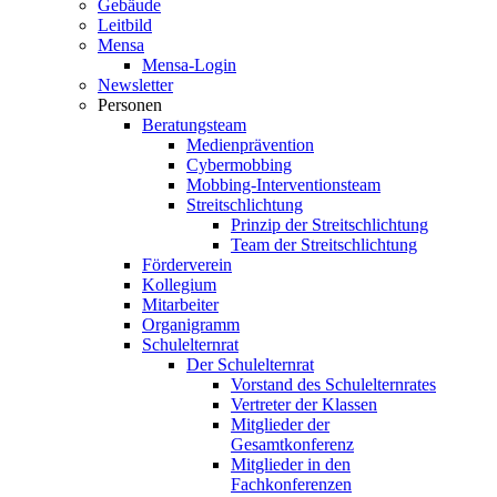
Gebäude
Leitbild
Mensa
Mensa-Login
Newsletter
Personen
Beratungsteam
Medienprävention
Cybermobbing
Mobbing-Interventionsteam
Streitschlichtung
Prinzip der Streitschlichtung
Team der Streitschlichtung
Förderverein
Kollegium
Mitarbeiter
Organigramm
Schulelternrat
Der Schulelternrat
Vorstand des Schulelternrates
Vertreter der Klassen
Mitglieder der
Gesamtkonferenz
Mitglieder in den
Fachkonferenzen