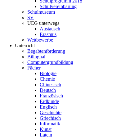
Schulprogramm 2018
Schulvereinbarung
Schulmuseum
SV
UEG unterwegs
Austausch
Erasmus
Wettbewerbe
Unterricht
Begabtenförderung
Bilingual
Computergrundbildung
Fächer
Biologie
Chemie
Chinesisch
Deutsch
Französisch
Erdkunde
Englisch
Geschichte
Griechisch
Informatik
Kunst
Latein