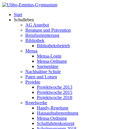
Start
Schulleben
AG Angebot
Beratung und Prävention
Berufsorientierung
Bibliothek
Bibliotheksbetrieb
Mensa
Mensa-Login
Mensa-Ordnung
Speisepläne
Nachhaltige Schule
Paten und Lotsen
Projekte
Projektwoche 2013
Projektwoche 2015
Projektwoche 2018
Regelwerke
Handy-Regelung
Hausaufgabenordnung
Mensa-Ordnung
Schulfahrtenkonzept
Schulprogramm 2018