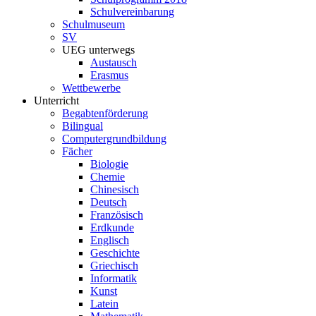
Schulvereinbarung
Schulmuseum
SV
UEG unterwegs
Austausch
Erasmus
Wettbewerbe
Unterricht
Begabtenförderung
Bilingual
Computergrundbildung
Fächer
Biologie
Chemie
Chinesisch
Deutsch
Französisch
Erdkunde
Englisch
Geschichte
Griechisch
Informatik
Kunst
Latein