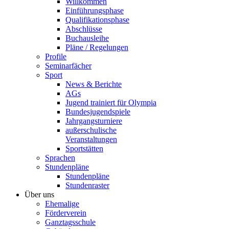
Willkommen
Einführungsphase
Qualifikationsphase
Abschlüsse
Buchausleihe
Pläne / Regelungen
Profile
Seminarfächer
Sport
News & Berichte
AGs
Jugend trainiert für Olympia
Bundesjugendspiele
Jahrgangsturniere
außerschulische
Veranstaltungen
Sportstätten
Sprachen
Stundenpläne
Stundenpläne
Stundenraster
Über uns
Ehemalige
Förderverein
Ganztagsschule