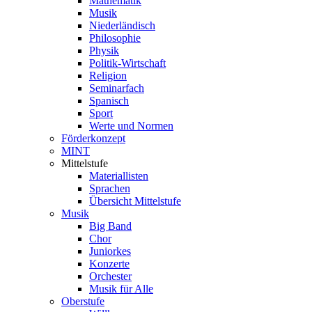
Mathematik
Musik
Niederländisch
Philosophie
Physik
Politik-Wirtschaft
Religion
Seminarfach
Spanisch
Sport
Werte und Normen
Förderkonzept
MINT
Mittelstufe
Materiallisten
Sprachen
Übersicht Mittelstufe
Musik
Big Band
Chor
Juniorkes
Konzerte
Orchester
Musik für Alle
Oberstufe