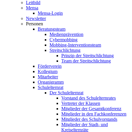
Leitbild
Mensa
Mensa-Login
Newsletter
Personen
Beratungsteam
Medienprävention
Cybermobbing
Mobbing-Interventionsteam
Streitschlichtung
Prinzip der Streitschlichtung
Team der Streitschlichtung
Förderverein
Kollegium
Mitarbeiter
Organigramm
Schulelternrat
Der Schulelternrat
Vorstand des Schulelternrates
Vertreter der Klassen
Mitglieder der Gesamtkonferenz
Mitglieder in den Fachkonferenzen
Mitglieder des Schulvorstands
Mitglieder der Stadt- und
Kreiselternräte