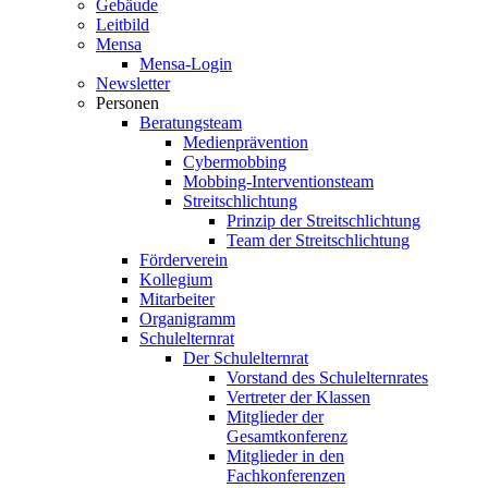
Gebäude
Leitbild
Mensa
Mensa-Login
Newsletter
Personen
Beratungsteam
Medienprävention
Cybermobbing
Mobbing-Interventionsteam
Streitschlichtung
Prinzip der Streitschlichtung
Team der Streitschlichtung
Förderverein
Kollegium
Mitarbeiter
Organigramm
Schulelternrat
Der Schulelternrat
Vorstand des Schulelternrates
Vertreter der Klassen
Mitglieder der
Gesamtkonferenz
Mitglieder in den
Fachkonferenzen