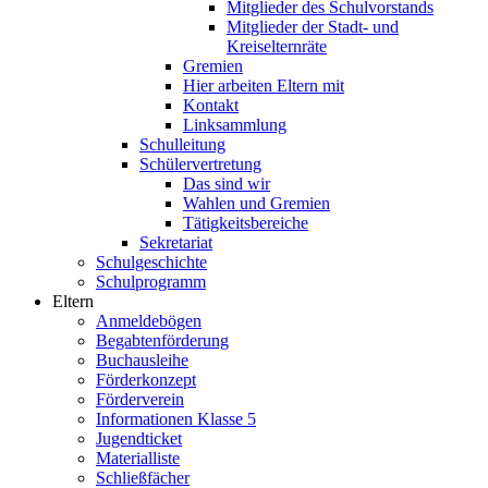
Mitglieder des Schulvorstands
Mitglieder der Stadt- und
Kreiselternräte
Gremien
Hier arbeiten Eltern mit
Kontakt
Linksammlung
Schulleitung
Schülervertretung
Das sind wir
Wahlen und Gremien
Tätigkeitsbereiche
Sekretariat
Schulgeschichte
Schulprogramm
Eltern
Anmeldebögen
Begabtenförderung
Buchausleihe
Förderkonzept
Förderverein
Informationen Klasse 5
Jugendticket
Materialliste
Schließfächer